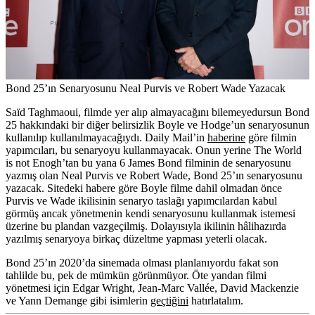
Bond 25’ın Senaryosunu Neal Purvis ve Robert Wade Yazacak
Saïd Taghmaoui, filmde yer alıp almayacağını bilemeyedursun Bond
25 hakkındaki bir diğer belirsizlik Boyle ve Hodge’un senaryosunun
kullanılıp kullanılmayacağıydı. Daily Mail’in
haberine
göre filmin
yapımcıları, bu senaryoyu kullanmayacak. Onun yerine The World
is not Enogh’tan bu yana 6 James Bond filminin de senaryosunu
yazmış olan
Neal Purvis
ve
Robert Wade
, Bond 25’ın senaryosunu
yazacak. Sitedeki habere göre Boyle filme dahil olmadan önce
Purvis ve Wade ikilisinin senaryo taslağı yapımcılardan kabul
görmüş ancak yönetmenin kendi senaryosunu kullanmak istemesi
üzerine bu plandan vazgeçilmiş. Dolayısıyla ikilinin hâlihazırda
yazılmış senaryoya birkaç düzeltme yapması yeterli olacak.
Bond 25’ın 2020’da sinemada olması planlanıyordu fakat son
tahlilde bu, pek de mümkün görünmüyor. Öte yandan filmi
yönetmesi için Edgar Wright, Jean-Marc Vallée, David Mackenzie
ve Yann Demange gibi isimlerin
geçtiğini
hatırlatalım.