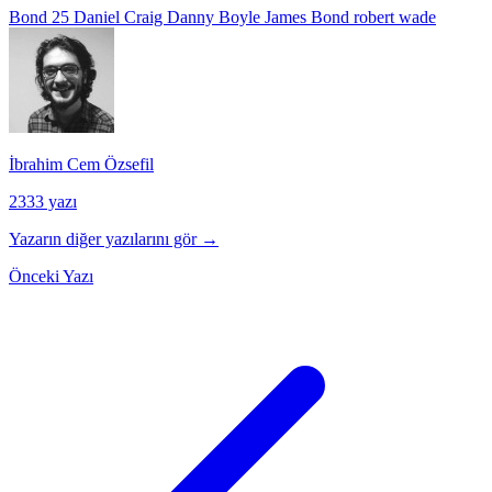
Bond 25
Daniel Craig
Danny Boyle
James Bond
robert wade
İbrahim Cem Özsefil
2333 yazı
Yazarın diğer yazılarını gör →
Önceki Yazı