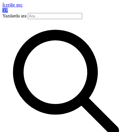
İçeriğe geç
FL
Yazılarda ara