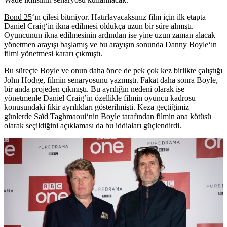
Bond 25
‘ın çilesi bitmiyor. Hatırlayacaksınız film için ilk etapta
Daniel Craig
‘in ikna edilmesi oldukça uzun bir süre almıştı.
Oyuncunun ikna edilmesinin ardından ise yine uzun zaman alacak
yönetmen arayışı başlamış ve bu arayışın sonunda
Danny Boyle
‘ın
filmi yönetmesi kararı
çıkmıştı
.
Bu süreçte Boyle ve onun daha önce de pek çok kez birlikte çalıştığı
John Hodge,
filmin senaryosunu yazmıştı. Fakat daha sonra Boyle,
bir anda projeden çıkmıştı. Bu ayrılığın nedeni olarak ise
yönetmenle Daniel Craig’in özellikle filmin oyuncu kadrosu
konusundaki fikir ayrılıkları gösterilmişti. Keza geçtiğimiz
günlerde
Saïd Taghmaoui
‘nin Boyle tarafından filmin ana kötüsü
olarak seçildiğini açıklaması da bu iddiaları güçlendirdi.