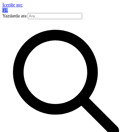
İçeriğe geç
FL
Yazılarda ara