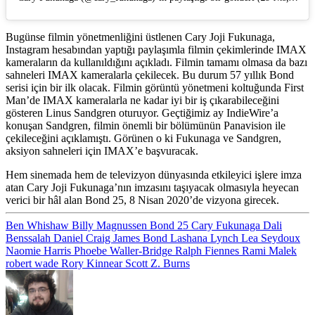
Bugünse filmin yönetmenliğini üstlenen
Cary Joji Fukunaga
,
Instagram hesabından yaptığı paylaşımla filmin çekimlerinde IMAX
kameraların da kullanıldığını açıkladı. Filmin tamamı olmasa da bazı
sahneleri IMAX kameralarla çekilecek. Bu durum 57 yıllık Bond
serisi için bir ilk olacak. Filmin görüntü yönetmeni koltuğunda First
Man’de IMAX kameralarla ne kadar iyi bir iş çıkarabileceğini
gösteren
Linus Sandgren
oturuyor. Geçtiğimiz ay IndieWire’a
konuşan Sandgren, filmin önemli bir bölümünün Panavision ile
çekileceğini açıklamıştı. Görünen o ki Fukunaga ve Sandgren,
aksiyon sahneleri için IMAX’e başvuracak.
Hem sinemada hem de televizyon dünyasında etkileyici işlere imza
atan Cary Joji Fukunaga’nın imzasını taşıyacak olmasıyla heyecan
verici bir hâl alan Bond 25, 8 Nisan 2020’de vizyona girecek.
Ben Whishaw
Billy Magnussen
Bond 25
Cary Fukunaga
Dali
Benssalah
Daniel Craig
James Bond
Lashana Lynch
Lea Seydoux
Naomie Harris
Phoebe Waller-Bridge
Ralph Fiennes
Rami Malek
robert wade
Rory Kinnear
Scott Z. Burns