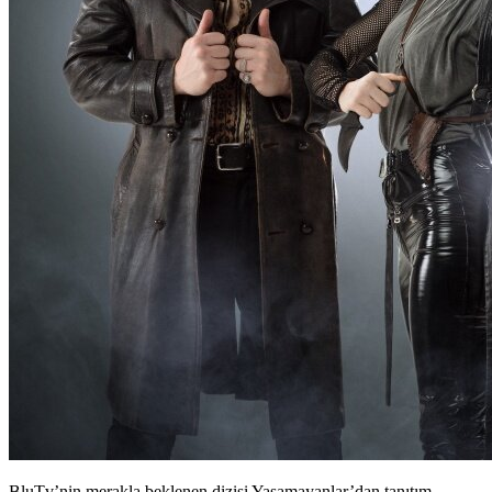
BluTv’nin merakla beklenen dizisi Yaşamayanlar’dan tanıtım