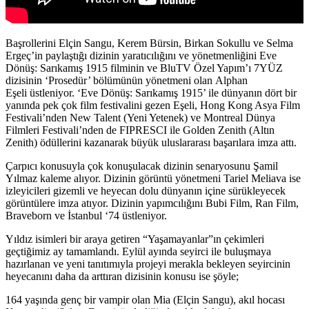
Başrollerini
Elçin Sangu, Kerem Bürsin, Birkan Sokullu
ve
Selma
Ergeç
’in paylaştığı dizinin yaratıcılığını ve yönetmenliğini Eve
Dönüş: Sarıkamış 1915 filminin ve BluTV Özel Yapım’ı 7YÜZ
dizisinin ‘Prosedür’ bölümünün yönetmeni olan
Alphan
Eşeli
üstleniyor. ‘Eve Dönüş: Sarıkamış 1915’ ile dünyanın dört bir
yanında pek çok film festivalini gezen Eşeli, Hong Kong Asya Film
Festivali’nden New Talent (Yeni Yetenek) ve Montreal Dünya
Filmleri Festivali’nden de FIPRESCI ile Golden Zenith (Altın
Zenith) ödüllerini kazanarak büyük uluslararası başarılara imza attı.
Çarpıcı konusuyla çok konuşulacak dizinin senaryosunu
Şamil
Yılmaz
kaleme alıyor. Dizinin görüntü yönetmeni
Tariel Meliava
ise
izleyicileri gizemli ve heyecan dolu dünyanın içine sürükleyecek
görüntülere imza atıyor. Dizinin yapımcılığını Bubi Film, Ran Film,
Braveborn ve İstanbul ‘74 üstleniyor.
Yıldız isimleri bir araya getiren “Yaşamayanlar”ın çekimleri
geçtiğimiz ay tamamlandı. Eylül ayında seyirci ile buluşmaya
hazırlanan ve yeni tanıtımıyla projeyi merakla bekleyen seyircinin
heyecanını daha da arttıran dizisinin konusu ise şöyle;
164 yaşında genç bir vampir olan Mia (Elçin Sangu), akıl hocası