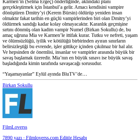
Karmen’in (Selma Ergeç) önderliğinde, aklındaki planı
gerçekleştirmek için İstanbul’a gelir. Amacı kendisini vampire
dönüştüren Dmitry’yi (Kerem Bürsin) öldürüp yeniden insan
olmaktır fakat tarihin en güçlü vampirlerinden biri olan Dmitry’yi
öldürmek sandığı kadar kolay olmayacaktır. Karanlık geçmişine
sırtını dönmüş olan kadim vampir Numel (Birkan Sokullu) de, bu
amaç uğruna Mia ve Karmen’le ittifak kurar. Tutku ve nefreti, yaşam
ve ölümsüzlüğü, iyilik ve kötülüğü birbirinden ayıran sınırların
belirsizleştiği bu evrende, işler gittikçe içinden çıkılmaz bir hal alır.
Ve hepsinden de önemlisi, insanlar ve vampirler arasında büyük bir
savaş başlamak üzeredir. Mia’nın en büyük sınavı ise büyük savaş
başladığında kimin tarafında savaşacağı sorusudur.
“Yaşamayanlar” Eylül ayında BluTV’de…
Birkan Sokullu
FilmLoverss
7890 yazı
·
Filmloverss.com Editör Hesabı