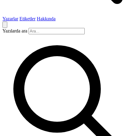
Yazarlar
Etiketler
Hakkında
Yazılarda ara