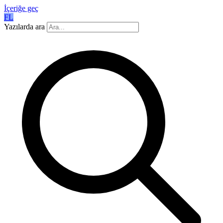
İçeriğe geç
FL
Yazılarda ara