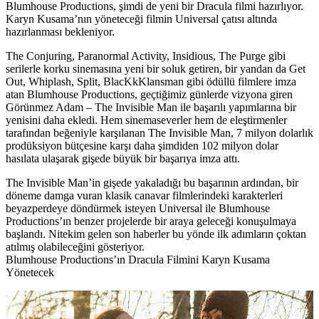
Blumhouse Productions, şimdi de yeni bir Dracula filmi hazırlıyor.
Karyn Kusama’nın yöneteceği filmin Universal çatısı altında
hazırlanması bekleniyor.
The Conjuring, Paranormal Activity, Insidious, The Purge gibi
serilerle korku sinemasına yeni bir soluk getiren, bir yandan da Get
Out, Whiplash, Split, BlacKkKlansman gibi ödüllü filmlere imza
atan
Blumhouse Productions
, geçtiğimiz günlerde vizyona giren
Görünmez Adam – The Invisible Man
ile başarılı yapımlarına bir
yenisini daha ekledi. Hem sinemaseverler hem de eleştirmenler
tarafından beğeniyle karşılanan The Invisible Man, 7 milyon dolarlık
prodüksiyon bütçesine karşı daha şimdiden 102 milyon dolar
hasılata ulaşarak gişede büyük bir başarıya imza attı.
The Invisible Man’in gişede yakaladığı bu başarının ardından, bir
döneme damga vuran klasik canavar filmlerindeki karakterleri
beyazperdeye döndürmek isteyen
Universal
ile Blumhouse
Productions’ın benzer projelerde bir araya geleceği konuşulmaya
başlandı. Nitekim gelen son haberler bu yönde ilk adımların çoktan
atılmış olabileceğini gösteriyor.
Blumhouse Productions’ın Dracula Filmini Karyn Kusama
Yönetecek