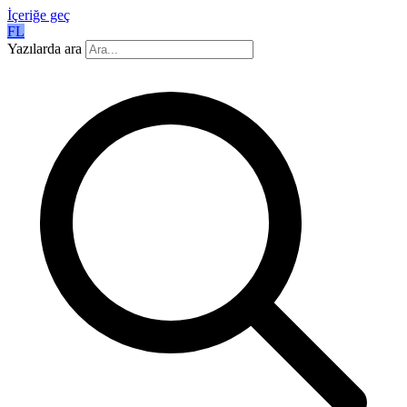
İçeriğe geç
FL
Yazılarda ara