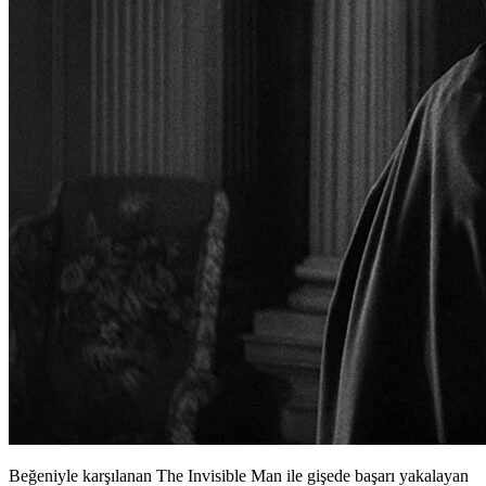
Beğeniyle karşılanan The Invisible Man ile gişede başarı yakalayan