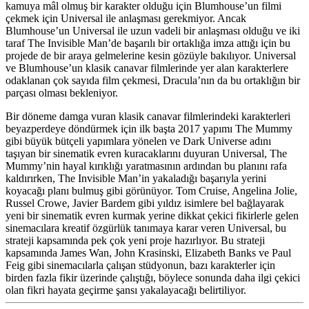
kamuya mâl olmuş bir karakter olduğu için Blumhouse’un filmi
çekmek için Universal ile anlaşması gerekmiyor. Ancak
Blumhouse’un Universal ile uzun vadeli bir anlaşması olduğu ve iki
taraf The Invisible Man’de başarılı bir ortaklığa imza attığı için bu
projede de bir araya gelmelerine kesin gözüyle bakılıyor. Universal
ve Blumhouse’un klasik canavar filmlerinde yer alan karakterlere
odaklanan çok sayıda film çekmesi, Dracula’nın da bu ortaklığın bir
parçası olması bekleniyor.
Bir döneme damga vuran klasik canavar filmlerindeki karakterleri
beyazperdeye döndürmek için ilk başta 2017 yapımı The Mummy
gibi büyük bütçeli yapımlara yönelen ve Dark Universe adını
taşıyan bir sinematik evren kuracaklarını duyuran Universal, The
Mummy’nin hayal kırıklığı yaratmasının ardından bu planını rafa
kaldırırken, The Invisible Man’in yakaladığı başarıyla yerini
koyacağı planı bulmuş gibi görünüyor. Tom Cruise, Angelina Jolie,
Russel Crowe, Javier Bardem gibi yıldız isimlere bel bağlayarak
yeni bir sinematik evren kurmak yerine dikkat çekici fikirlerle gelen
sinemacılara kreatif özgürlük tanımaya karar veren Universal, bu
strateji kapsamında pek çok yeni proje hazırlıyor. Bu strateji
kapsamında J
ames Wan, John Krasinski, Elizabeth Banks
ve
Paul
Feig
gibi sinemacılarla çalışan stüdyonun, bazı karakterler için
birden fazla fikir üzerinde çalıştığı, böylece sonunda daha ilgi çekici
olan fikri hayata geçirme şansı yakalayacağı belirtiliyor.