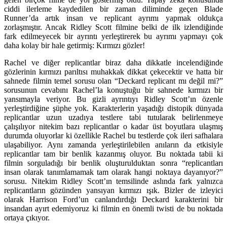
ciddi ilerleme kaydedilen bir zaman diliminde geçen Blade
Runner’da artık insan ve replicant ayrımı yapmak oldukça
zorlaşmıştır. Ancak Ridley Scott filmine belki de ilk izlendiğinde
fark edilmeyecek bir ayrıntı yerleştirerek bu ayrımı yapmayı çok
daha kolay bir hale getirmiş: Kırmızı gözler!
Rachel ve diğer replicantlar biraz daha dikkatle incelendiğinde
gözlerinin kırmızı parıltısı muhakkak dikkat çekecektir ve hatta bir
sahnede filmin temel sorusu olan “Deckard replicant mı değil mi?”
sorusunun cevabını Rachel’la konuştuğu bir sahnede kırmızı bir
yansımayla veriyor. Bu gizli ayrıntıyı Ridley Scott’ın özenle
yerleştirdiğine şüphe yok. Karakterlerin yaşadığı distopik dünyada
replicantlar uzun uzadıya testlere tabi tutularak belirlenmeye
çalışılıyor nitekim bazı replicantlar o kadar üst boyutlara ulaşmış
durumda oluyorlar ki özellikle Rachel bu testlerde çok ileri safhalara
ulaşabiliyor. Aynı zamanda yerleştirilebilen anıların da etkisiyle
replicantlar tam bir benlik kazanmış oluyor. Bu noktada tabii ki
filmin sorguladığı bir benlik oluşturulduktan sonra “replicantları
insan olarak tanımlamamak tam olarak hangi noktaya dayanıyor?”
sorusu. Nitekim Ridley Scott’ın temsilinde aslında fark yalnızca
replicantların gözünden yansıyan kırmızı ışık. Bizler de izleyici
olarak Harrison Ford’un canlandırdığı Deckard karakterini bir
insandan ayırt edemiyoruz ki filmin en önemli twisti de bu noktada
ortaya çıkıyor.