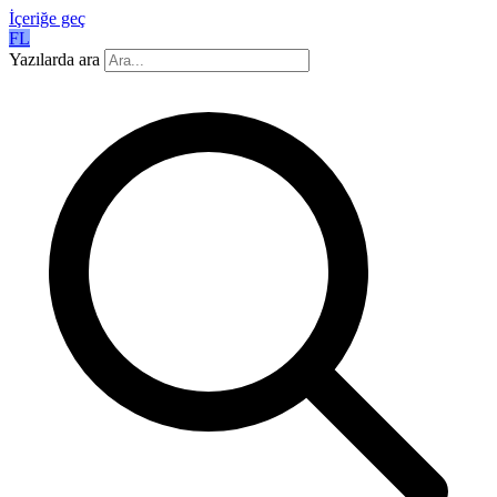
İçeriğe geç
FL
Yazılarda ara