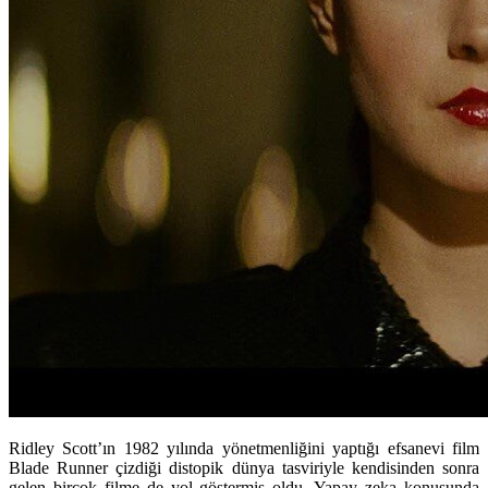
Ridley Scott’ın 1982 yılında yönetmenliğini yaptığı efsanevi film
Blade Runner çizdiği distopik dünya tasviriyle kendisinden sonra
gelen birçok filme de yol göstermiş oldu. Yapay zeka konusunda