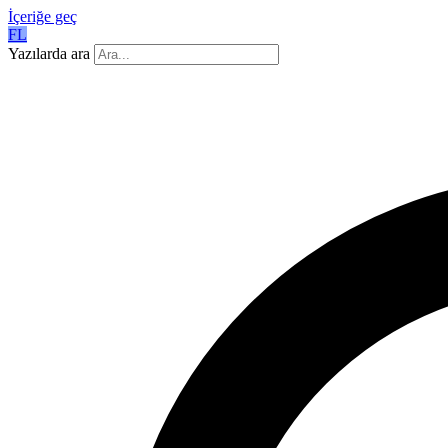
İçeriğe geç
FL
Yazılarda ara