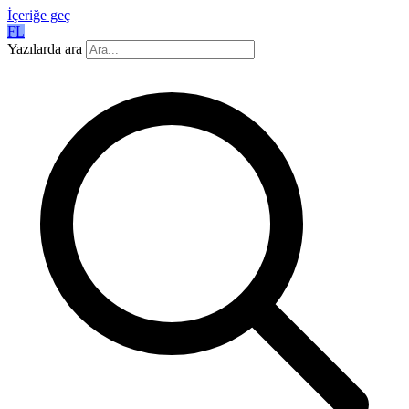
İçeriğe geç
FL
Yazılarda ara