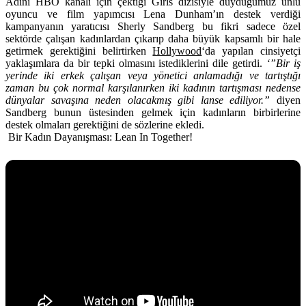
Adını HBO kanalı için çektiği Girls dizisiyle duyduğumuz ünlü
oyuncu ve film yapımcısı Lena Dunham’ın destek verdiği
kampanyanın yaratıcısı Sherly Sandberg bu fikri sadece özel
sektörde çalışan kadınlardan çıkarıp daha büyük kapsamlı bir hale
getirmek gerektiğini belirtirken
Hollywood
‘da yapılan cinsiyetçi
yaklaşımlara da bir tepki olmasını istediklerini dile getirdi.
‘”Bir iş
yerinde iki erkek çalışan veya yönetici anlamadığı ve tartıştığı
zaman bu çok normal karşılanırken iki kadının tartışması nedense
dünyalar savaşına neden olacakmış gibi lanse ediliyor.”
diyen
Sandberg bunun üstesinden gelmek için kadınların birbirlerine
destek olmaları gerektiğini de sözlerine ekledi.
Bir Kadın Dayanışması: Lean In Together!