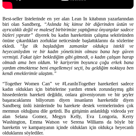
Best-seller listelerinde en yer alan Lean In kitabının yazarlarından
biri olan Sandberg,
“Aslında hiç kimse bir diğerinden üstün ve
ayrıcalıklı değil ve malesef birbirimize yaptığımız önyargılar sadece
bizleri yıpratır”
diyerek bu kadın hareketinin çalışma sektöründen
önüne çıkardıkları zorluklar neticesinde başlattıklarını da sözlerine
ekledi. “
İşe ilk başladığım zamanlar oldukça istekli ve
heyecanlıydım ve bir kadın yöneticinin olması bana hep güven
vermişti. Fakat işler beklediğim gibi gitmedi, o kadın çalışan harap
olmadı ama ben oldum. Ve kariyerim boyunca çoğu erkek bana
yardım etmektense beni engellemeyi seçti, bu geldiğim noktaya ben
kendi emeklerimle ulaştım.”
“Together Women Can” ve #LeanInTogether hareketleri sadece
kadın oldukları için birbirlerine yardım etmek zorundaymış gibi
hissedenlerin hareketi değildir, onlara güveniyorum ve bir şeyler
başaracaklarını biliyorum diyen insanların hareketidir diyen
Sandberg ünlü isimlerinde bu harekete destek vermelerinden çok
memnun olduğunu dile getirdi. Bu girişimin anlatıldığı videoda yer
alan
Selana Gomez,
Megyn Kelly, Eva Longoria, Kerry
Washington, Emma Watson
ve
Serena Williams
da böyle bir
hareketin ve kampanyanın içinde oldukları için oldukça heyecanlı
olduklarını söylediler.