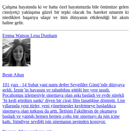
Çalışma hayatında ki ve hatta özel hayatımızda bile önümüze gelen
cinsiyetçi yaklaşıma güzel bir tepki olacak bu hareket umarım ki
istedikleri başarıya ulaşır ve tüm dünyanın etkilendiği bir akım
haline gelir.
Emma Watson
Lena Dunham
Beste Altun
101 yazı
·
14 Şubat yani namı değer Sevgililer Günü’nde dünyaya
geldi. İzmir’in havasını ve rahatlığını gittiği her yere taşıdı.
Pocahontas izlemesiyle sinemaya olan aşkı başladı ve evde sürekli
‘bi kedi gördüm sanki’ diyen bir çizgi film fanatiğine dönüştü. Lise
yıllarında yeni türler, yeni yönetmenler keşfetmeye başladıkça
sinemaya olan tutkusu da arttı. İletişim Fakültesin de okumaya
başladı ve yaptığı hemen hemen çoğu işte sinemayı da işin içine
kattı. Şimdiyse sevdiği işin sinemanın peşinden koşuyor.