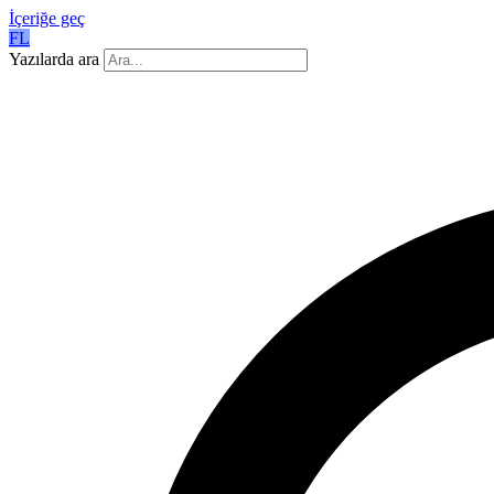
İçeriğe geç
FL
Yazılarda ara