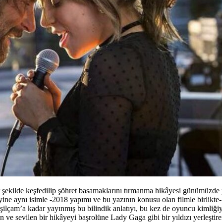
 bir şekilde keşfedilip şöhret basamaklarını tırmanma hikâyesi günümüzd
ne aynı isimle -2018 yapımı ve bu yazının konusu olan filmle birlikte- 
şilçam’a kadar yayınmış bu bilindik anlatıyı, bu kez de oyuncu kimliğ
ve sevilen bir hikâyeyi başrolüne Lady Gaga gibi bir yıldızı yerleştir