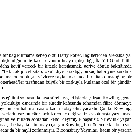
la bir bağ kurmama sebep oldu Harry Potter. İngiltere’den Meksika’ya,
anlığının ite kaka kazandırılmaya çalışıldığı; İki Yıl Okul Tatili,
aha keyif verecek bir kitapla karşılaşmak, geriye dönüp baktığımda
bak çok güzel kitap, oku” diye bıraktığı; birkaç hafta yine suratına
elimelerden oluşan yüzlerce sayfanın aslında bir kitap olmadığını; bir
otterhead’ler tarafından büyük bir coşkuyla kutlanan özel bir gündür.
im.
ns eğitimi sonrasında kısa süreli, geçici işlerde çalışan Rowling, genel
tren yolculuğu esnasında bir süredir kafasında tohumdan filize dönmeye
ikayenin son halini alması o kadar kolay olmayacaktır. Çünkü Rowling;
 eserlerin yazımı eğer Jack Kerouac değilseniz tek oturuşta yazılamaz.
şınan ve burada sonradan kendi deyimiyle başarısız bir evlilik yapan
k maaşı ile hayata tutunmaya çalışan Rowling, bu dönemde kitabına son
adar da bir hayli zorlanmıştır. Bloomsbury Yayınları, kadın bir yazarın