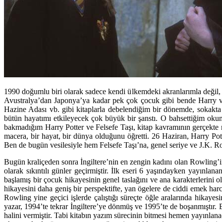
1990 doğumlu biri olarak sadece kendi ülkemdeki akranlarımla değil, 
Avustralya’dan Japonya’ya kadar pek çok çocuk gibi bende Harry ve 
Hazine Adası vb. gibi kitaplarla debelendiğim bir dönemde, sokakt
bütün hayatımı etkileyecek çok büyük bir şanstı. O bahsettiğim okum
bakmadığım Harry Potter ve Felsefe Taşı, kitap kavramının gerçekte ne
macera, bir hayat, bir dünya olduğunu öğretti. 26 Haziran, Harry Pot
Ben de bugün vesilesiyle hem Felsefe Taşı’na, genel seriye ve J.K. R
Bugün kraliçeden sonra İngiltere’nin en zengin kadını olan Rowling’in h
olarak sıkıntılı günler geçirmiştir. İlk eseri 6 yaşındayken yayınlan
başlamış bir çocuk hikayesinin genel taslağını ve ana karakterlerini
hikayesini daha geniş bir perspektifte, yan ögelere de ciddi emek har
Rowling yine geçici işlerde çalıştığı süreçte öğle aralarında hikay
yazar, 1994’te tekrar İngiltere’ye dönmüş ve 1995’te de boşanmıştır.
halini vermiştir. Tabi kitabın yazım sürecinin bitmesi hemen yayınlana