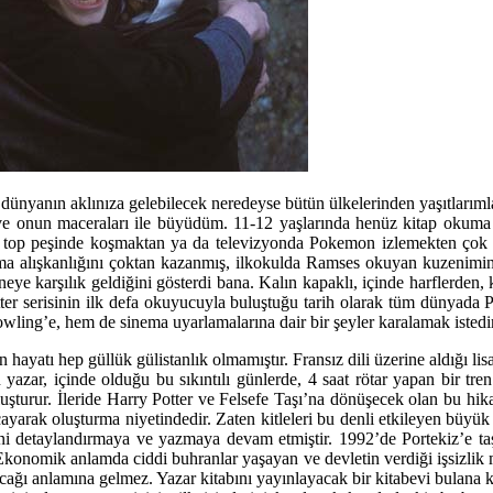
dünyanın aklınıza gelebilecek neredeyse bütün ülkelerinden yaşıtlarım
onun maceraları ile büyüdüm. 11-12 yaşlarında henüz kitap okuma alışk
a top peşinde koşmaktan ya da televizyonda Pokemon izlemekten çok d
a alışkanlığını çoktan kazanmış, ilkokulda Ramses okuyan kuzenimin “
ye karşılık geldiğini gösterdi bana. Kalın kapaklı, içinde harflerden, k
ter serisinin ilk defa okuyucuyla buluştuğu tarih olarak tüm dünyada P
owling’e, hem de sinema uyarlamalarına dair bir şeyler karalamak isted
ayatı hep güllük gülistanlık olmamıştır. Fransız dili üzerine aldığı lisa
an yazar, içinde olduğu bu sıkıntılı günlerde, 4 saat rötar yapan bir 
 oluşturur. İleride Harry Potter ve Felsefe Taşı’na dönüşecek olan bu h
cayarak oluşturma niyetindedir. Zaten kitleleri bu denli etkileyen büyük
esini detaylandırmaya ve yazmaya devam etmiştir. 1992’de Portekiz’e ta
 Ekonomik anlamda ciddi buhranlar yaşayan ve devletin verdiği işsizli
cağı anlamına gelmez. Yazar kitabını yayınlayacak bir kitabevi bulana k