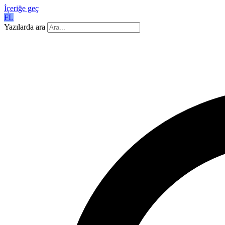
İçeriğe geç
FL
Yazılarda ara