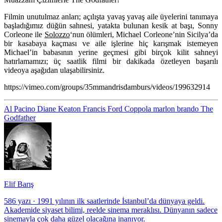
Filmin unutulmaz anları; açılışta yavaş yavaş aile üyelerini tanımaya
başladığımız düğün sahnesi, yatakta bulunan kesik at başı, Sonny
Corleone ile
Solozzo
‘nun ölümleri, Michael Corleone’nin Sicilya’da
bir kasabaya kaçması ve aile işlerine hiç karışmak istemeyen
Michael’in babasının yerine geçmesi gibi birçok kilit sahneyi
hatırlamamızı; üç saatlik filmi bir dakikada özetleyen başarılı
videoya aşağıdan ulaşabilirsiniz.
https://vimeo.com/groups/35mmandrisdamburs/videos/199632914
Al Pacino
Diane Keaton
Francis Ford Coppola
marlon brando
The
Godfather
Elif Barış
586 yazı
·
1991 yılının ilk saatlerinde İstanbul’da dünyaya geldi.
Akademide siyaset bilimi, reelde sinema meraklısı. Dünyanın sadece
sinemayla çok daha güzel olacağına inanıyor.