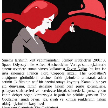
Sinema tarihinin kült yapımlarından; Stanley Kubrick’in 2001: A
Space Odyssey’i ile Alfred Hitchcock’un Vertigo’sunu
çizimlerle
sinemaseverlere sunan vimeo kullanıcısı
Zaven Najjar
, bu kez ise
usta sinemacı Francis Ford Coppola imzalı
The Godfather
‘ı
alıştığımız görüntülerin aksine, farklı çizimlerle anlatarak adeta
serinin ilk filminin naif bir özetini ortaya koymuş. Karanlık bir yer
altı dünyasını, filmin geneline hakim olan puslu görüntülerle,
patlayan silah sesleri ve neredeyse birçok sahnede karşımıza çıkan
kanın dehşet saçan kırmızısıyla başarılı bir şekilde yansıtan The
Godfather; şimdi beyaz, gri, siyah ve kırmızı renklerinin hakim
olduğu çizimlerle karşımızda.
Muazzam Çizimlerle The Godfather!