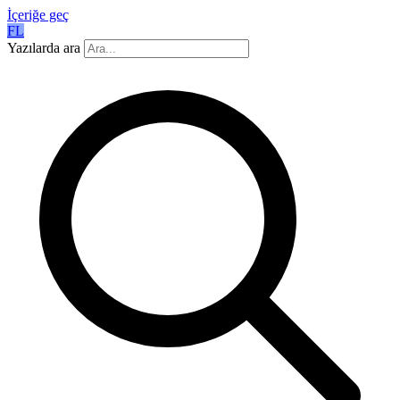
İçeriğe geç
FL
Yazılarda ara