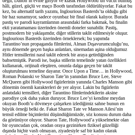
değil, Dalton’ın evine giriyor ve klasik Hollywood’un vücut bulmuş
hâli, güzel, güçlü ve maço Booth tarafından öldürülüyorlar. Fakat bu
kez, bu alternatif tarih yazımı, Inglourious Basterds’ta olduğu gibi
bir haz sunamıyor, sadece oyunbaz bir final olarak kalıyor. Burada
pastiş ve parodi kayramlarının arasındaki farka bakmak, bu finalin
ekti yaratamaması üzerinden önemli doneler sunabilir. Pastiş,
postmodern bir yaklaşımdır, diğer stillerin taklit edilmesiyle oluşur.
Inglourious Basterds üzerinden örneklersek; bu yapımda
Tarantino’nun propaganda filmlerini, Alman Dışavurumculuğu’nu,
aynı dönemde geçen başka anlatıları, sinemadan aşina olduğumuz
Hitler temsillerini nasıl taklit ederek bir araya getirdiğinden
bahsetmiştik. Parodi ise, başka stillerin temelinde yatan özellikleri
kullanarak, orijinali eleştiren, onunla dalga geçen bir taklit
oluşturulması temeline dayanır. Once Upon a Time… in Hollywood,
Roman Polanski ve Sharon Tate’in yanından Bruce Lee, Steve
McQueen gibi Hollywood figürlerinin yanında Charles Manson gibi
dönemin önemli karakterleri de yer alıyor. Lakin bu figürlerin
anlatıdaki temsilleri, diğer Tarantino filmlerindekilerin aksine
parodiye çok daha yakın duruyor. Bruce Lee’yi kendine meydan
okuyan Booth’u dövmeye çalışırken izlediğimiz sahne bunun en
büyük örneği belki de. Fakat Sharon Tate ve Manson Ailesi’nin
temsil edilme biçimlerini düşündüğümüzde, söz konusu durum daha
da görünüyor oluyor. Sharon Tate, Hollywood’a yükselmekte olan
bir oyuncudan çok, oradan oraya gezinirken fiziksel güzelliği
dışında hiçbir vasfı olmayan, ziyadesiyle saf bir kadın olarak