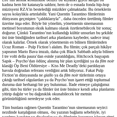
kadına hem bir katanayla saldırır, hem de o esnada fonda hip-hop
müzisyeni RZA’in bestelediği müzikler çalmaktadır. Bu örneklerin
sayısı kolaylıkla artırılabilir. Yani Quentin Tarantino filmlerinin
dünyasını geçmişten “çaldıklarıyla” , daha önceden üretilmiş filmler
üzerine inşa eder. Böyle bir yönelim, yönetmenin sinemasının
metinsel boyutunun eksik kalması olarak özetlenebilecek bir sonuç
doğurur. Çünkü Tarantino’nın kullandığı kültür unsurları bu şekilde
üst üste bindiğinden tarihsel arka planlarını kaybeder, sadece imaj
olarak kalırlar. Örnek olarak yönetmenin en bilinen filmlerinden
Ucuz Roman – Pulp Fiction’ı alalım. Bu filmin; çok parçalı hikâye
yapısının Mario Bava imzalı, daha çok Black Sabbath adıyla bilinen
I tre volti della paura’dan esinle yaratıldığını, Hitchcock başyapıtı
Sapık – Psycho’dan ödünç alınmış bir plan içerdiğini ya da
film noir
klasiği Öp Beni Öldüresiye – Kiss Me Deadly’deki parıldayan
bavula doğrudan referans verdiğini artık biliyoruz. Fakat Pulp
Fiction’ın dünyasında ne
giallo
ya da
film noir
türlerinin ortaya
çıktığı tarihsel olgulardan ya da Psycho’nun işaret ettiği toplumsal
duruma dair herhangi bir şey bulunmaz. İfade etmeye çalıştığımız
gibi, tüm bu türler ya da filmler üst üste binince kendi arka planlarını
yitirip dağılır ve bu dağınıklık okunabilecek bir metnin
görünürlüğünü neredeyse yok eder.
Tüm bunlara rağmen Quentin Tarantino’nun sinemasının seyirci
nezdinde karşılığının olması, -bu yazının bağlamı sebebiyle, iyi
yazılmış karakter ve diyaloglar ya da filmlerin kusursuz işleyen ritmi