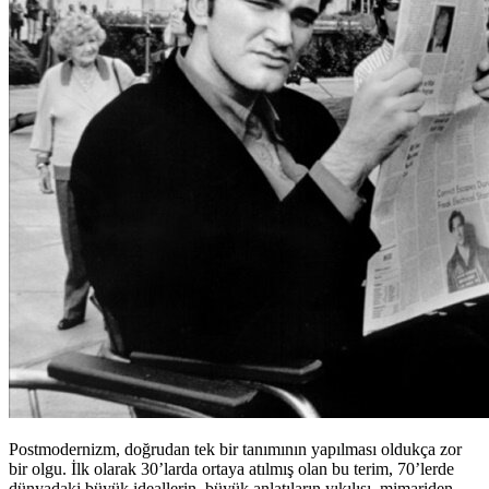
Postmodernizm, doğrudan tek bir tanımının yapılması oldukça zor
bir olgu. İlk olarak 30’larda ortaya atılmış olan bu terim, 70’lerde
dünyadaki büyük ideallerin, büyük anlatıların yıkılışı, mimariden