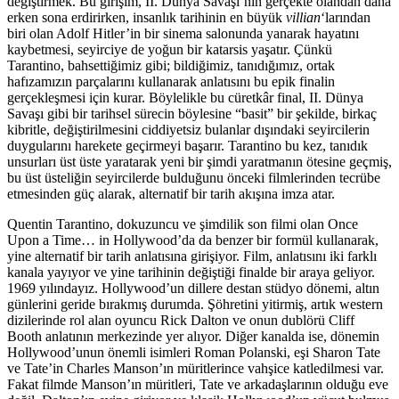
değiştirmek. Bu girişim, II. Dünya Savaşı’nın gerçekte olandan daha
erken sona erdirirken, insanlık tarihinin en büyük
villian
‘larından
biri olan Adolf Hitler’in bir sinema salonunda yanarak hayatını
kaybetmesi, seyirciye de yoğun bir katarsis yaşatır. Çünkü
Tarantino, bahsettiğimiz gibi; bildiğimiz, tanıdığımız, ortak
hafızamızın parçalarını kullanarak anlatısını bu epik finalin
gerçekleşmesi için kurar. Böylelikle bu cüretkâr final, II. Dünya
Savaşı gibi bir tarihsel sürecin böylesine “basit” bir şekilde, birkaç
kibritle, değiştirilmesini ciddiyetsiz bulanlar dışındaki seyircilerin
duygularını harekete geçirmeyi başarır. Tarantino bu kez, tanıdık
unsurları üst üste yaratarak yeni bir şimdi yaratmanın ötesine geçmiş,
bu üst üsteliğin seyircilerde bulduğunu önceki filmlerinden tecrübe
etmesinden güç alarak, alternatif bir tarih akışına imza atar.
Quentin Tarantino, dokuzuncu ve şimdilik son filmi olan Once
Upon a Time… in Hollywood’da da benzer bir formül kullanarak,
yine alternatif bir tarih anlatısına girişiyor. Film, anlatısını iki farklı
kanala yayıyor ve yine tarihinin değiştiği finalde bir araya geliyor.
1969 yılındayız. Hollywood’un dillere destan stüdyo dönemi, altın
günlerini geride bırakmış durumda. Şöhretini yitirmiş, artık western
dizilerinde rol alan oyuncu Rick Dalton ve onun dublörü Cliff
Booth anlatının merkezinde yer alıyor. Diğer kanalda ise, dönemin
Hollywood’unun önemli isimleri Roman Polanski, eşi Sharon Tate
ve Tate’in Charles Manson’ın müritlerince vahşice katledilmesi var.
Fakat filmde Manson’ın müritleri, Tate ve arkadaşlarının olduğu eve