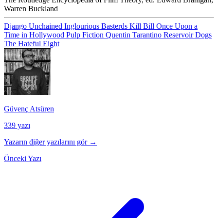
Warren Buckland
Django Unchained
Inglourious Basterds
Kill Bill
Once Upon a
Time in Hollywood
Pulp Fiction
Quentin Tarantino
Reservoir Dogs
The Hateful Eight
Güvenç Atsüren
339 yazı
Yazarın diğer yazılarını gör →
Önceki Yazı