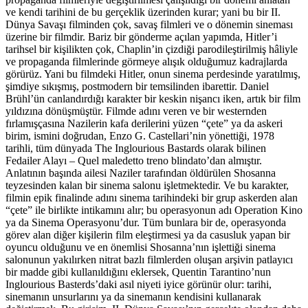
ve kendi tarihini de bu gerçeklik üzerinden kurar; yani bu bir II.
Dünya Savaşı filminden çok, savaş filmleri ve o dönemin sineması
üzerine bir filmdir. Bariz bir gönderme açılan yapımda, Hitler’i
tarihsel bir kişilikten çok, Chaplin’in çizdiği parodileştirilmiş hâliyle
ve propaganda filmlerinde görmeye alışık olduğumuz kadrajlarda
görürüz. Yani bu filmdeki Hitler, onun sinema perdesinde yaratılmış,
şimdiye sıkışmış, postmodern bir temsilinden ibarettir. Daniel
Brühl’ün canlandırdığı karakter bir keskin nişancı iken, artık bir film
yıldızına dönüşmüştür. Filmde adını veren ve bir westernden
fırlamışçasına Nazilerin kafa derilerini yüzen “çete” ya da askeri
birim, ismini doğrudan, Enzo G. Castellari’nin yönettiği, 1978
tarihli, tüm dünyada The Inglourious Bastards olarak bilinen
Fedailer Alayı – Quel maledetto treno blindato’dan almıştır.
Anlatının başında ailesi Naziler tarafından öldürülen Shosanna
teyzesinden kalan bir sinema salonu işletmektedir. Ve bu karakter,
filmin epik finalinde adını sinema tarihindeki bir grup askerden alan
“çete” ile birlikte intikamını alır; bu operasyonun adı Operation Kino
ya da Sinema Operasyonu’dur. Tüm bunlara bir de, operasyonda
görev alan diğer kişilerin film eleştirmesi ya da casusluk yapan bir
oyuncu olduğunu ve en önemlisi Shosanna’nın işlettiği sinema
salonunun yakılırken nitrat bazlı filmlerden oluşan arşivin patlayıcı
bir madde gibi kullanıldığını eklersek, Quentin Tarantino’nun
Inglourious Basterds’daki asıl niyeti iyice görünür olur: tarihi,
sinemanın unsurlarını ya da sinemanın kendisini kullanarak