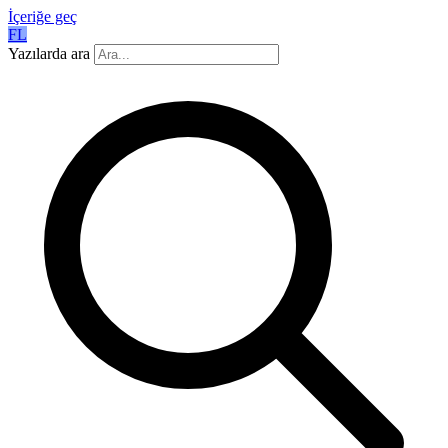
İçeriğe geç
FL
Yazılarda ara