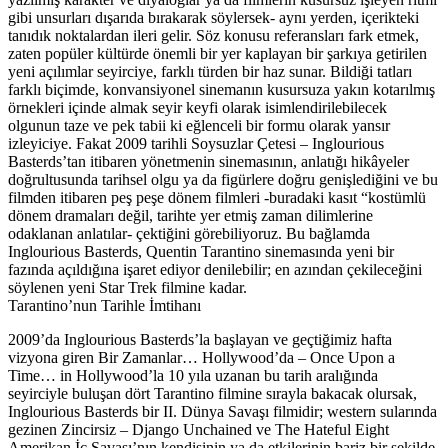
gibi unsurları dışarıda bırakarak söylersek- aynı yerden, içerikteki
tanıdık noktalardan ileri gelir. Söz konusu referansları fark etmek,
zaten popüler kültürde önemli bir yer kaplayan bir şarkıya getirilen
yeni açılımlar seyirciye, farklı türden bir haz sunar. Bildiği tatları
farklı biçimde, konvansiyonel sinemanın kusursuza yakın kotarılmış
örnekleri içinde almak seyir keyfi olarak isimlendirilebilecek
olgunun taze ve pek tabii ki eğlenceli bir formu olarak yansır
izleyiciye. Fakat 2009 tarihli Soysuzlar Çetesi – Inglourious
Basterds’tan itibaren yönetmenin sinemasının, anlatığı hikâyeler
doğrultusunda tarihsel olgu ya da figürlere doğru genişlediğini ve bu
filmden itibaren peş peşe dönem filmleri -buradaki kasıt “kostümlü
dönem dramaları değil, tarihte yer etmiş zaman dilimlerine
odaklanan anlatılar- çektiğini görebiliyoruz. Bu bağlamda
Inglourious Basterds, Quentin Tarantino sinemasında yeni bir
fazında açıldığına işaret ediyor denilebilir; en azından çekileceğini
söylenen yeni Star Trek filmine kadar.
Tarantino’nun Tarihle İmtihanı
2009’da Inglourious Basterds’la başlayan ve geçtiğimiz hafta
vizyona giren Bir Zamanlar… Hollywood’da – Once Upon a
Time… in Hollywood’la 10 yıla uzanan bu tarih aralığında
seyirciyle buluşan dört Tarantino filmine sırayla bakacak olursak,
Inglourious Basterds bir II. Dünya Savaşı filmidir; western sularında
gezinen Zincirsiz – Django Unchained ve The Hateful Eight
Amerikan İç Savaşı’nın kendisinin ya da etkilerinin bariz bir şekilde