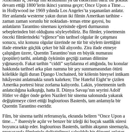
devam ettiği 1800’lerin ikinci yarınsa geçer; Once Upon a Time…
in Hollywood ise 1969 yılında Los Angeles’ta yaşananları anlatır.
Her anlamda westerne yakın duran iki filmin Amerikan tarihine -
zaman zaman sorunlu bir noktadan- temas etme gayesi, bu
anlatıların Tarantino sineması içerisinde eğreti durmasının
sebeplerinden biri olduğunu söyleyebiliriz. Bu filmler, yönetmenin
önceki filmlerindeki “eğlence”nin tarihsel olgular ile çatışması
sonucu, söz konusu olgular üzerinde ne tür bir söylem ürettiğini
ifade etmekte güçlük çeker bir hâl alıyordu. Zira ifade etmeye
çalıştığım üzere, Quentin Tarantino’nun en büyük numarası
(popüler) tarihi, anlattığı öykünün geçtiği zaman dilimine
yığmasıydı. Fakat tarihin “ciddi” sayfalarına el attığında, bu konular
hakkında tarihsel arka plan namına bir şey sunmamasından ötürü
kölelikle ilgili duran Django Unchained, bir kölenin bireysel intikam
hikâyesini anlatmakla sınırlı kalırken; The Hateful Eight’te çizilen
Amerika portresi biraz zorlama kalıyordu. Lakin, yönetmenin tarih
anlatıcılığına kalkıştığı, hatta II. Dünya Savaşı’nın seyrini Adolf
Hitler ve diğer önde gelen Nazileri bir sinema salonunda yakarak
değiştirmeye cüret ettiği Inglourious Basterds, tam anlamıyla bir
Quentin Tarantino eseridir.
Film, bir sinema tarihi referansıyla, ekranda beliren “Once Upon a
time…” ibaresiyle açılır ve benzer bir izleği iki buçuk saatlik süresi
boyunca takip eder. Inglourious Basterds, tarihin akışının sinemayla,
propaganda filmleriyle değiştirilmesi çalışıldığı bir dönemi anlatan