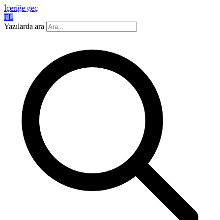
İçeriğe geç
FL
Yazılarda ara