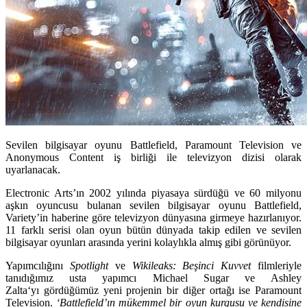
Sevilen bilgisayar oyunu Battlefield, Paramount Television ve
Anonymous Content iş birliği ile televizyon dizisi olarak
uyarlanacak.
Electronic Arts’ın 2002 yılında piyasaya sürdüğü ve 60 milyonu
aşkın oyuncusu bulanan sevilen bilgisayar oyunu Battlefield,
Variety’in haberine göre televizyon dünyasına girmeye hazırlanıyor.
11 farklı serisi olan oyun bütün dünyada takip edilen ve sevilen
bilgisayar oyunları arasında yerini kolaylıkla almış gibi görünüyor.
Yapımcılığını
Spotlight
ve
Wikileaks: Beşinci Kuvvet
filmleriyle
tanıdığımız usta yapımcı
Michael Sugar
ve
Ashley
Zalta
‘yı gördüğümüz yeni projenin bir diğer ortağı ise Paramount
Television.
‘Battlefield’ın mükemmel bir oyun kurgusu ve kendisine