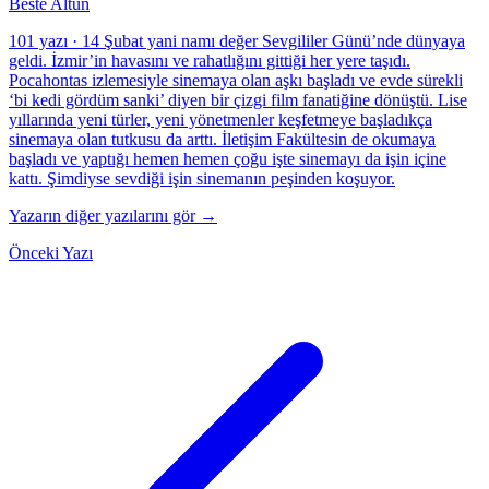
Beste Altun
101 yazı
·
14 Şubat yani namı değer Sevgililer Günü’nde dünyaya
geldi. İzmir’in havasını ve rahatlığını gittiği her yere taşıdı.
Pocahontas izlemesiyle sinemaya olan aşkı başladı ve evde sürekli
‘bi kedi gördüm sanki’ diyen bir çizgi film fanatiğine dönüştü. Lise
yıllarında yeni türler, yeni yönetmenler keşfetmeye başladıkça
sinemaya olan tutkusu da arttı. İletişim Fakültesin de okumaya
başladı ve yaptığı hemen hemen çoğu işte sinemayı da işin içine
kattı. Şimdiyse sevdiği işin sinemanın peşinden koşuyor.
Yazarın diğer yazılarını gör →
Önceki Yazı