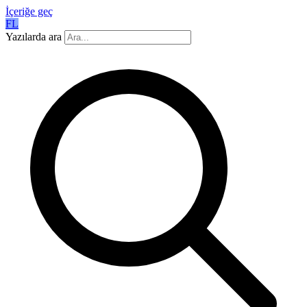
İçeriğe geç
FL
Yazılarda ara