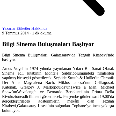
Yazarlar
Etiketler
Hakkında
9 Temmuz 2014
·
1 dk okuma
Bilgi Sinema Buluşmaları Başlıyor
Bilgi Sinema Buluşmaları, Galatasaray’da Tezgah Kitabevi’nde
başlıyor.
Amos Vogel’in 1974 yılında yayınlanan Yıkıcı Bir Sanat Olarak
Sinema adlı kitabının Montaja Saldırıbölümündeki filmlerden
yapılmış bir seçki gösterilecek. Seçkide Straub & Huillet’in Chronik
Der Anna Magdalena Bach, Miklos Jancso’nun Csillagosok
Katonak, Gregory J. Markopoulos’unTwice a Man, Michael
Snow’unWavelength ve Bernardo Bertolucci’nin Prima Della
Rivoluzioneadlı filmleri gösterilecek. Perşembe günleri saat 19:00′da
gerçekleştirilecek gösterimlerin mekânı olan Tezgah
Kitabevi,Galatasaray Lisesi’nin sağından Tophane’ye inen yokuşta
bulunuyor.