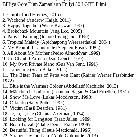
BFI’ya Göre Tüm Zamanların En İyi 30 LGBT Filmi
1. Carol (Todd Haynes, 2015)
2. Weekend (Andrew Haigh, 2011)
3. Happy Together (Wong Kar-wai, 1997)
4. Brokeback Mountain (Ang Lee, 2005)
5. Paris Is Burning (Jennie Livingston, 1990)
6. Tropical Malady (Apichatpong Weerasethakul, 2004)
7. My Beautiful Laundrette (Stephen Frears, 1985)
8. All About My Mother (Pedro Almodóvar, 1999)
9. Un Chant d’Amour (Jean Genet, 1950)
10. My Own Private Idaho (Gus Van Sant, 1991)
11. Tangerine (Sean Baker, 2015)
11. The Bitter Tears of Petra von Kant (Rainer Werner Fassbinder,
1972)
11. Blue is the Warmest Colour (Abdellatif Kechiche, 2013)
14. Mädchen in Uniform (Leontine Sagan & Carl Froelich, 1931)
14. Show Me Love (Lukas Moodysson, 1998)
14. Orlando (Sally Potter, 1992)
17. Victim (Basil Dearden, 1961)
18. Je, tu, il, elle (Chantal Akerman, 1974)
19. Looking for Langston (Isaac Julien, 1989)
20. Beau Travail (Claire Denis, France 1999)
20. Beautiful Thing (Hettie Macdonald, 1996)
22. Stranger by the Lake (Alain Guiraudie, 2013)