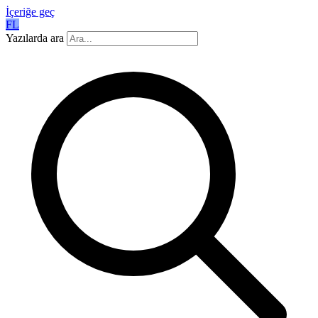
İçeriğe geç
FL
Yazılarda ara