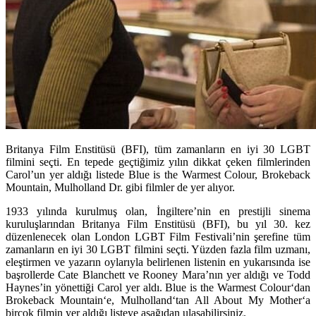
Britanya Film Enstitüsü (BFI), tüm zamanların en iyi 30 LGBT
filmini seçti. En tepede geçtiğimiz yılın dikkat çeken filmlerinden
Carol’un yer aldığı listede Blue is the Warmest Colour, Brokeback
Mountain, Mulholland Dr. gibi filmler de yer alıyor.
1933 yılında kurulmuş olan, İngiltere’nin en prestijli sinema
kuruluşlarından
Britanya Film Enstitüsü (BFI)
, bu yıl 30. kez
düzenlenecek olan London LGBT Film Festivali’nin şerefine tüm
zamanların en iyi 30 LGBT filmini seçti. Yüzden fazla film uzmanı,
eleştirmen ve yazarın oylarıyla belirlenen listenin en yukarısında ise
başrollerde Cate Blanchett ve Rooney Mara’nın yer aldığı ve Todd
Haynes’in yönettiği
Carol
yer aldı.
Blue is the Warmest Colour
‘dan
Brokeback Mountain
‘e,
Mulholland
‘tan
All About My Mother
‘a
birçok filmin yer aldığı listeye aşağıdan ulaşabilirsiniz.