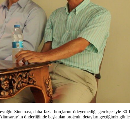
Beyoğlu Sineması, daha fazla borçlarını ödeyemediği gerekçesiyle 30
ınsaray’ın önderliğinde başlatılan projenin detayları geçtiğimiz günle