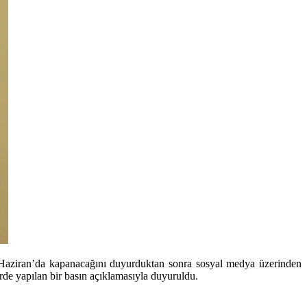
 Haziran’da kapanacağını duyurduktan sonra sosyal medya üzerinden
rde yapılan bir basın açıklamasıyla duyuruldu.