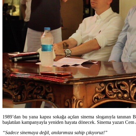
1989’dan bu yana kapısı sokağa açılan sinema sloganıyla tanınan 
başlatılan kampanyayla yeniden hayata dönecek. Sinema yazarı Cem Alt
“Sadece sinemaya değil, anılarımıza sahip çıkıyoruz!”