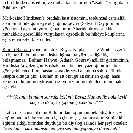
ki bu filmde dans edilir, ve muhakkak fakirliğin “asaleti” vurgulanır.
Bildiniz mi?
Merkezine Hindistan’ı, oradaki kast sistemini, toplumsal eşitsizliği
alan bir filmde görmeye alıştığımız şeyler (Satyajit Ray gibi bir
yönetmeni ayrı tutuyorum) bunlardır. Abartılı bir masalcılık,
muhakkak görsellikle vurgulanan egzotiklik bu hikâye kalıplarına
eşlik eden estetik tercihler
.
Ramin Bahrani
yönetimindeki Beyaz Kaplan – The White Tiger’ın
en iyi tarafı, bu anlatım alışkanlığına, bu yüzeyselliğe hiç
bulaşmaması. Balram Halwai (Adarsh Gourav) adlı bir girişimcinin,
Hindistan’a gelen Çin Başbakanına hitaben yazdığı bir mektuba
göre şekillenen film, baştan sona dış sesli anlatıma sahip. Filmde,
kitapta olduğu gibi, Balram’ın ait olduğu alt sınıftan çıkıp, nasıl
zengin olduğunun öyküsünü izliyoruz; onun dilinden, onun bakış
açısıyla.
***Yazının bundan sonraki bölümü Beyaz Kaplan ile ilgili keyif
kaçırıcı detaylar (spoiler) içerebilir.***
“Tatlıcı” kastına ait olan Balram’dan toplumun beklediği tek şey
doğumundan itibaren onun için çizilmiş işi yapmasıdır. Sürücülük
eğitimi aldığı birinden duyduğu bu diyalog aslında her şeyi özetler:
‘’
Sen tatlıcı kastındansın, en iyisi sen tatlı yapmaya devam et.
’’