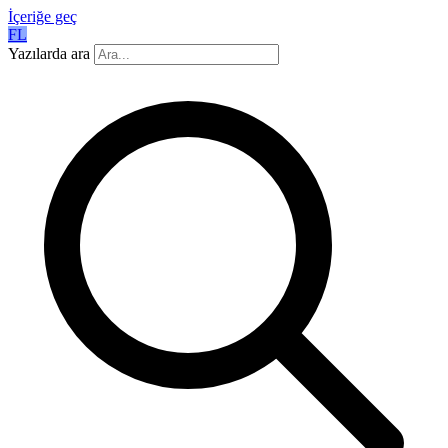
İçeriğe geç
FL
Yazılarda ara