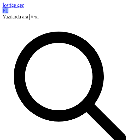
İçeriğe geç
FL
Yazılarda ara