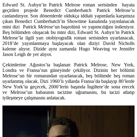
Edward St. Aubyn
’in
Patrick Melrose
roman serisinden hayata
geçirilen projede
Benedict Cumberbatch
Patrick Melrose’u
canlandırıyor. Son dönemlerde oldukça iddialı yapımlarla karşımıza
çıkan Benedict Cumberbatch’in Showtime kanalında yayınlanacak
mini dizi Patrick
Melrose
‘un başrolünü ve yapımcılığını üstleniyor.
Beş bölümden oluşacak bu mini dizi, Edward St. Aubyn’in Patrick
Melrose’la ilgili yarı otobiyografik roman serisinden uyarlanacak.
2018’de yayınlanmaya başlayacak olan diziyi
David Nicholls
kaleme alıyor. Dizide aynı zamanda
Hugo Weaving
ve
Jennifer
Jason Leigh
de yer alıyor.
Çekimlerine Ağustos’ta başlanan Patrick Melrose, New York,
Londra ve Fransa’nın güneyinde çekiliyor. Dizinin her bölümü
Melrose’un bir romanından uyarlanacak, beş bölümde beş roman
uyarlanmış olacak. Dizi 1960’lı yıllarda Fransa’da başlayıp 80’lerde
New York’ta geçecek, 2000’lerin başında İngiltere’de sona erecek
ve Melrose’un babasının tacizine uğramasını, bu tacizi atlatıp
iyileşmeye çalışmasını anlatacak.