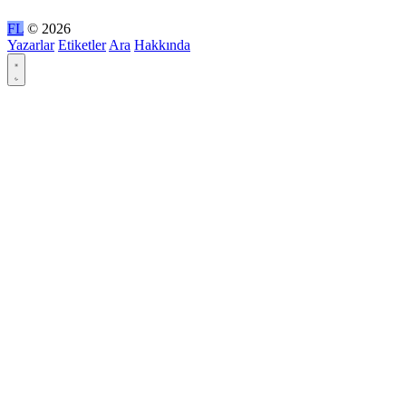
FL
© 2026
Yazarlar
Etiketler
Ara
Hakkında