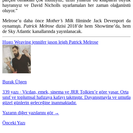
hayranıyız ve David Nicholls uyarlamaları her zaman olağanüstü
oluyor.”
Melrose’u daha önce
Mother’s Milk
filminde Jack Devenport da
oynamıştı.
Patrick Melrose
dizisi 2018’de hem Showtime’da, hem
de Sky Atlantic kanallarında yayınlanacak.
Hugo Weaving
jennifer jason leigh
Patrick Melrose
Burak Ülgen
339 yazı
·
Vicdan, emek, sinema ve JRR Tolkien’e göre yaşar. Orta
sınıf ve toplumsal hafızaya kafayı takmıştır. Dayanışmayla ve umutla
güzel günlerin geleceğine inanmaktadır.
Yazarın diğer yazılarını gör →
Önceki Yazı