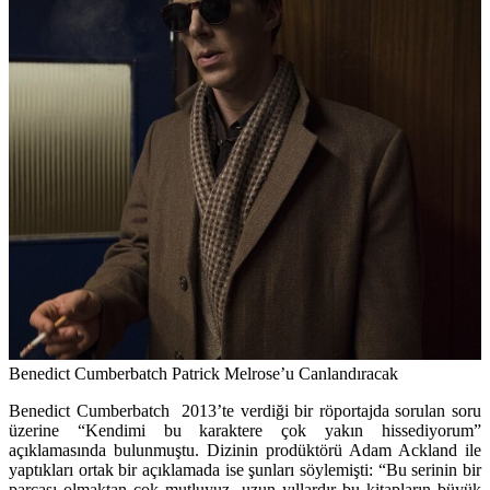
Benedict Cumberbatch Patrick Melrose’u Canlandıracak
Benedict Cumberbatch 2013’te verdiği bir röportajda sorulan soru
üzerine “Kendimi bu karaktere çok yakın hissediyorum”
açıklamasında bulunmuştu. Dizinin prodüktörü Adam Ackland ile
yaptıkları ortak bir açıklamada ise şunları söylemişti: “Bu serinin bir
parçası olmaktan çok mutluyuz, uzun yıllardır bu kitapların büyük