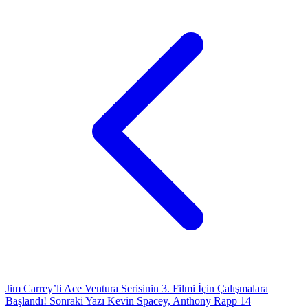
Jim Carrey’li Ace Ventura Serisinin 3. Filmi İçin Çalışmalara
Başlandı!
Sonraki Yazı
Kevin Spacey, Anthony Rapp 14