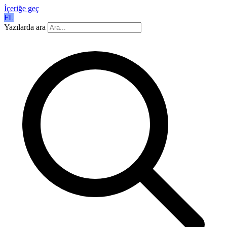
İçeriğe geç
FL
Yazılarda ara