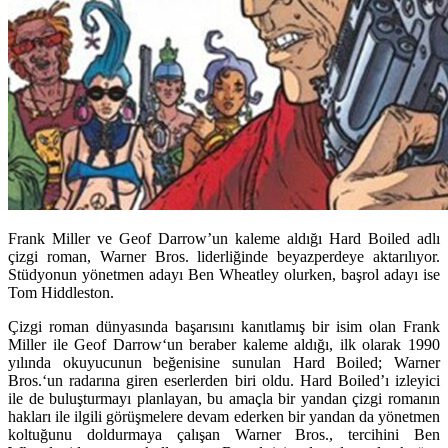
Frank Miller ve Geof Darrow’un kaleme aldığı Hard Boiled adlı
çizgi roman, Warner Bros. liderliğinde beyazperdeye aktarılıyor.
Stüdyonun yönetmen adayı Ben Wheatley olurken, başrol adayı ise
Tom Hiddleston.
Çizgi roman dünyasında başarısını kanıtlamış bir isim olan
Frank
Miller
ile
Geof Darrow
‘un beraber kaleme aldığı, ilk olarak 1990
yılında okuyucunun beğenisine sunulan
Hard Boiled
;
Warner
Bros.
‘un radarına giren eserlerden biri oldu. Hard Boiled’ı izleyici
ile de buluşturmayı planlayan, bu amaçla bir yandan çizgi romanın
hakları ile ilgili görüşmelere devam ederken bir yandan da yönetmen
koltuğunu doldurmaya çalışan Warner Bros., tercihini
Ben