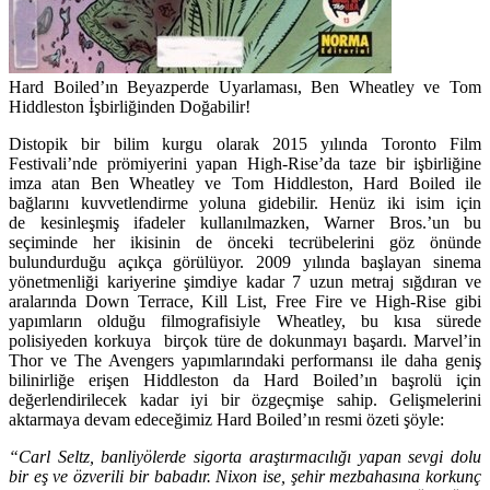
Hard Boiled’ın Beyazperde Uyarlaması, Ben Wheatley ve Tom
Hiddleston İşbirliğinden Doğabilir!
Distopik bir bilim kurgu olarak 2015 yılında Toronto Film
Festivali’nde prömiyerini yapan High-Rise’da taze bir işbirliğine
imza atan Ben Wheatley ve Tom Hiddleston, Hard Boiled ile
bağlarını kuvvetlendirme yoluna gidebilir. Henüz iki isim için
de kesinleşmiş ifadeler kullanılmazken, Warner Bros.’un bu
seçiminde her ikisinin de önceki tecrübelerini göz önünde
bulundurduğu açıkça görülüyor. 2009 yılında başlayan sinema
yönetmenliği kariyerine şimdiye kadar 7 uzun metraj sığdıran ve
aralarında Down Terrace, Kill List, Free Fire ve High-Rise gibi
yapımların olduğu filmografisiyle Wheatley, bu kısa sürede
polisiyeden korkuya birçok türe de dokunmayı başardı. Marvel’in
Thor ve The Avengers yapımlarındaki performansı ile daha geniş
bilinirliğe erişen Hiddleston da Hard Boiled’ın başrolü için
değerlendirilecek kadar iyi bir özgeçmişe sahip. Gelişmelerini
aktarmaya devam edeceğimiz Hard Boiled’ın resmi özeti şöyle:
“Carl Seltz, banliyölerde sigorta araştırmacılığı yapan sevgi dolu
bir eş ve özverili bir babadır. Nixon ise, şehir mezbahasına korkunç