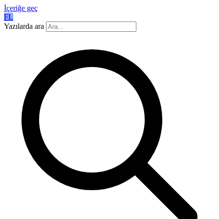
İçeriğe geç
FL
Yazılarda ara