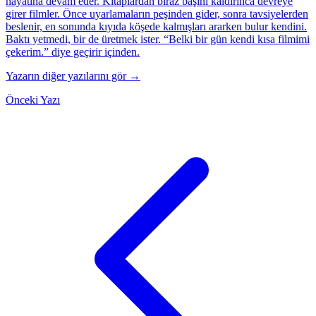
hayatına devam eder. Kitaplardan biraz başını kaldırınca devreye
girer filmler. Önce uyarlamaların peşinden gider, sonra tavsiyelerden
beslenir, en sonunda kıyıda köşede kalmışları ararken bulur kendini.
Baktı yetmedi, bir de üretmek ister. “Belki bir gün kendi kısa filmimi
çekerim.” diye geçirir içinden.
Yazarın diğer yazılarını gör →
Önceki Yazı