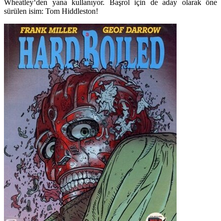
Wheatley
‘den yana kullanıyor. Başrol için de aday olarak öne
sürülen isim:
Tom Hiddleston
!