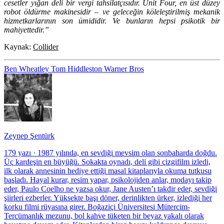
cesetler yığan deli bir vergi tahsilatçısıdır. Unit Four, en üst düzey
robot öldürme makinesidir – ve geleceğin köleleştirilmiş mekanik
hizmetkarlarının son ümididir. Ve bunların hepsi psikotik bir
mahiyettedir.”
Kaynak:
Collider
Ben Wheatley
Tom Hiddleston
Warner Bros
Zeynep Şentürk
179 yazı
·
1987 yılında, en sevdiği mevsim olan sonbaharda doğdu.
Üç kardeşin en büyüğü. Sokakta oynadı, deli gibi çizgifilm izledi,
ilk olarak annesinin hediye ettiği masal kitaplarıyla okuma tutkusu
başladı. Hayal kurar, resim yapar, psikolojiden anlar, modayı takip
eder, Paulo Coelho ne yazsa okur, Jane Austen’ı takdir eder, sevdiği
şiirleri ezberler. Yüksekte başı döner, derinlikten ürker, izlediği her
korku filmi rüyasına girer. Boğaziçi Üniversitesi Mütercim-
Tercümanlık mezunu, bol kahve tüketen bir beyaz yakalı olarak