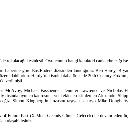
 rol alacağı kesinleşti. Oyuncunun hangi karakteri canlandıracağı is
nin haberine göre
EastEnders
dizisinden tanıdığımız
Ben Hardy
,
Brya
üzere dahil oldu.
Hardy
‘nin ismini daha önce de 20th Century Fox’un 
n
‘e verilmişti.
es McAvoy
,
Michael Fassbender
,
Jennifer
Lawrence
ve
Nicholas H
dy
dışında oyuncu kadrosuna yeni eklenen isimlerden
Alexandra Ship
eceğiz.
Simon Kingberg
‘in imzasını taşıyan senaryo
Mike Doughert
 of Future Past (X-Men: Geçmiş Günler Gelecek)
ile devam eden üç
an ulaşabilirsiniz.