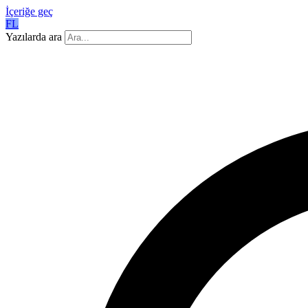
İçeriğe geç
FL
Yazılarda ara