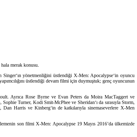
e hala merak konusu.
n Singer
‘ın yönetmenliğini üstlendiği
X-Men: Apocalypse
‘in oyuncu
yapımcılığını üstlendiği devam filmi için duymuştuk; genç oyuncunun
oult
. Ayrıca
Rose Byrne
ve
Evan Peters
da
Moira MacTaggert
ve
p
,
Sophie
Turner
,
Kodi Smit-McPhee
ve
Sheridan
‘ı da sırasıyla
Storm
,
y
,
Dan Harris
ve
Kinberg
‘in de katkılarıyla sinemaseverlere
X-Men
lemenin son filmi
X-Men: Apocalypse
19 Mayıs 2016’da ülkemizde