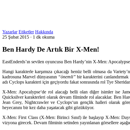
Yazarlar
Etiketler
Hakkında
25 Şubat 2015
·
1 dk okuma
Ben Hardy De Artık Bir X-Men!
EastEnderds’ın sevilen oyuncusu Ben Hardy’nin X-Men: Apocalypse’de
Hangi karakterle karşımıza çıkacağı henüz belli olmasa da Variety’
kadrosuna
Marvel
dünyasının
“önemli”
bir karakterini canlandırmak 
adı
Cyclops
karakteri için geçiyordu fakat sonrasında rol
Tye Sherida
X-Men: Apocalypse
‘de rol alacağı belli olan diğer isimler ise
Jam
Quicksilver
karakterleri olarak devam filminde rol alacaklar.
Ben Har
Jean Grey
,
Nightcrawler
ve
Cyclops
‘un gençlik halleri olarak gör
heyecanını bir kez daha yaşatacak gibi gözüküyor.
X-Men: First Class (X-Men: Birinci Sınıf)
ile başlayıp
X-Men: Days
vizyona girecek. Devam filminin setinden yayınlanan görsellere aşağıd