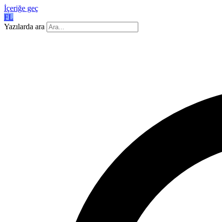
İçeriğe geç
FL
Yazılarda ara