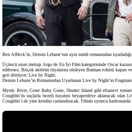
Ben Affleck’in, Dennis Lehane’nin aynı isimli romanından uyarladığı
Üçüncü uzun metrajı Argo ile En İyi Film kategorisinde Oscar ka
z
ana
edilemez. Birçok aktörün rüyalarını süsleyen Batman rolünü kapan ve 
geri dönüyor: Live by Night.
Dennis Lehane’in Romanından Uyarlanan Live by Night’ın Fragmanı
Mystic River
,
Gone Baby Gone
,
Shutter Island
gibi efsanevi romanl
Coughlin’in suçlarla bezeli hayatını beyaperdeye aktaracak olan Li
Coughlin’i de yine kendisi canlandıracak. Filmin oyuncu kadrosunda 