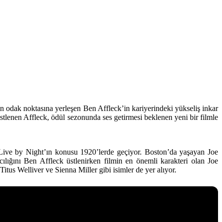
n odak noktasına yerleşen Ben Affleck’in kariyerindeki yükseliş inkar
tlenen Affleck, ödül sezonunda ses getirmesi beklenen yeni bir filmle
 Live by Night’ın konusu 1920’lerde geçiyor. Boston’da yaşayan Joe
ılığını Ben Affleck üstlenirken filmin en önemli karakteri olan Joe
itus Welliver ve Sienna Miller
gibi isimler de yer alıyor.