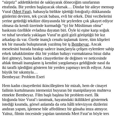
“sürpriz” addettiklerini de saklayarak döneceğim sınırlarının
etrafında. Bir yerden başlayacak olursak… Dindar bir aileye mensup
Vural (
Mert Fırat
), babasıyla birlikte işlettiği fotoğrafçı dükkanında
günlerini deviren, tek çocuk babası, evli bir erkek. Dini vecibelerini
yerine getirdiği tekdüze dünyasında bir şeylerden çok şikayet ediyor
olmasa da kendi üzerinde kurmadığı “iyi bir Müslüman olma”
baskısını özellikle evladına dayatan biri. Öyle ki eşine karşı soğuk
ve tuhaf tavırlarla yaklaşan Vural’ın gizli gizli görüştüğü bir kız
arkadaşı da var. Özetle inançlı cenahı taşlamak üzere, tüm klişeleri
tek bir masada buluşturarak yazılmış bir iş
Bembeyaz
. Ancak
meselesini burada bırakıp sadece inançlarıyla çelişen eylemlere sahip
erkek tahakkümüne düz bir yoldan baltayı vurmaktansa biraz daha
ileri gitmeyi, bunu kadın cinayetlerine de değinen ve neticesinde
ahlak timsali inanışların iş kendini yargılamaya geldiğinde nasıl da
iki taraflı işlediğini gösteren bir yerden yapmayı tercih ediyor. Ama
büyük bir sıkıntıyla…
Bembeyaz: Problem Eseri
Hem kadın cinayetlerini ikincilleştiren bir mizah, hem de cinayet
failinin kurtulmasını istemenizi buyuran bir manipülasyon muhteva
etmekte Bembeyaz. Film başlı başlına bir problem eseri. İlk
bloğunda bize Vural’ı tanıtmak, hayatındaki ikililikleri göstermek
istediği kısımda, görsel anlamda da orta hâlli televizyon dizilerini
andıran yapım, işlemese bile affedilmez bir günaha imza atmıyor.
Yalnız, filmin öncesinde yapılan tanıtımda Mert Fırat’ın böyle ters