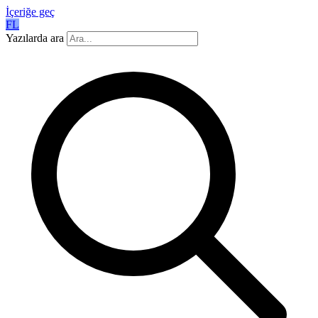
İçeriğe geç
FL
Yazılarda ara