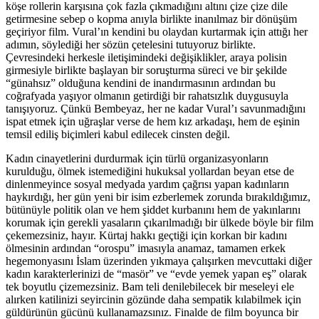
köşe rollerin karşısına çok fazla çıkmadığını altını çize çize dile
getirmesine sebep o kopma anıyla birlikte inanılmaz bir dönüşüm
geçiriyor film. Vural’ın kendini bu olaydan kurtarmak için attığı her
adımın, söylediği her sözün çetelesini tutuyoruz birlikte.
Çevresindeki herkesle iletişimindeki değişiklikler, araya polisin
girmesiyle birlikte başlayan bir soruşturma süreci ve bir şekilde
“günahsız” olduğuna kendini de inandırmasının ardından bu
coğrafyada yaşıyor olmanın getirdiği bir rahatsızlık duygusuyla
tanışıyoruz. Çünkü Bembeyaz, her ne kadar Vural’ı savunmadığını
ispat etmek için uğraşlar verse de hem kız arkadaşı, hem de eşinin
temsil ediliş biçimleri kabul edilecek cinsten değil.
Kadın cinayetlerini durdurmak için türlü organizasyonların
kurulduğu, ölmek istemediğini hukuksal yollardan beyan etse de
dinlenmeyince sosyal medyada yardım çağrısı yapan kadınların
haykırdığı, her gün yeni bir isim ezberlemek zorunda bırakıldığımız,
bütünüyle politik olan ve hem şiddet kurbanını hem de yakınlarını
korumak için gerekli yasaların çıkarılmadığı bir ülkede böyle bir film
çekemezsiniz, hayır. Kürtaj hakkı geçtiği için korkan bir kadını
ölmesinin ardından “orospu” imasıyla anamaz, tamamen erkek
hegemonyasını İslam üzerinden yıkmaya çalışırken mevcuttaki diğer
kadın karakterlerinizi de “masör” ve “evde yemek yapan eş” olarak
tek boyutlu çizemezsiniz. Bam teli denilebilecek bir meseleyi ele
alırken katilinizi seyircinin gözünde daha sempatik kılabilmek için
güldürünün gücünü kullanamazsınız. Finalde de film boyunca bir