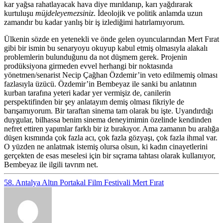
kar yağsa rahatlayacak hava diye mırıldanıp, karı yağdırarak
kurtuluşu
müjdeleyemezsiniz
. İdeolojik ve politik anlamda uzun
zamandır bu kadar yanlış bir iş izlediğimi hatırlamıyorum.
Ülkenin sözde en yetenekli ve önde gelen oyuncularından Mert Fırat
gibi bir ismin bu senaryoyu okuyup kabul etmiş olmasıyla alakalı
problemlerin bulunduğunu da not düşmem gerek. Projenin
prodüksiyona girmeden evvel herhangi bir noktasında
yönetmen/senarist Necip Çağhan Özdemir’in veto edilmemiş olması
fazlasıyla üzücü. Özdemir’in Bembeyaz ile sanki bu anlatının
kurban tarafına yeteri kadar yer vermişiz de, canilerin
perspektifinden bir şey anlatayım demiş olması fikriyle de
barışamıyorum. Bir taraftan sinema tam olarak bu işte. Uyandırdığı
duygular, bilhassa benim sinema deneyimimin özelinde kendinden
nefret ettiren yapımlar farklı bir iz bırakıyor. Ama zamanın bu aralığa
düşen kısmında çok fazla acı, çok fazla gözyaşı, çok fazla ihmal var.
O yüzden ne anlatmak istemiş olursa olsun, ki kadın cinayetlerini
gerçekten de esas meselesi için bir sıçrama tahtası olarak kullanıyor,
Bembeyaz ile ilgili tavrım net.
58. Antalya Altın Portakal Film Festivali
Mert Fırat