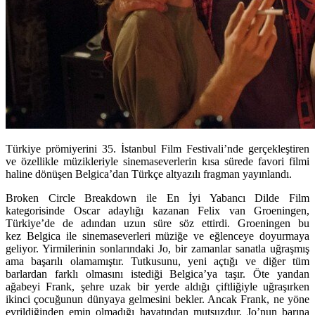
Türkiye prömiyerini 35. İstanbul Film Festivali’nde gerçekleştiren
ve özellikle müzikleriyle sinemaseverlerin kısa sürede favori filmi
haline dönüşen Belgica’dan Türkçe altyazılı fragman yayınlandı.
Broken Circle Breakdown ile En İyi Yabancı Dilde Film
kategorisinde Oscar adaylığı kazanan Felix van Groeningen,
Türkiye’de de adından uzun süre söz ettirdi. Groeningen bu
kez Belgica ile sinemaseverleri müziğe ve eğlenceye doyurmaya
geliyor. Yirmilerinin sonlarındaki Jo, bir zamanlar sanatla uğraşmış
ama başarılı olamamıştır. Tutkusunu, yeni açtığı ve diğer tüm
barlardan farklı olmasını istediği Belgica’ya taşır. Öte yandan
ağabeyi Frank, şehre uzak bir yerde aldığı çiftliğiyle uğraşırken
ikinci çocuğunun dünyaya gelmesini bekler. Ancak Frank, ne yöne
evrildiğinden emin olmadığı hayatından mutsuzdur. Jo’nun barına