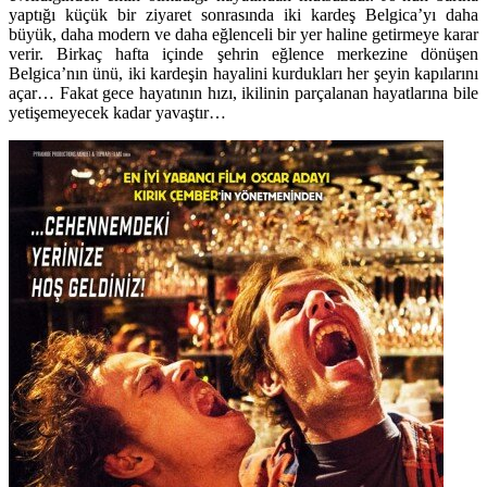
yaptığı küçük bir ziyaret sonrasında iki kardeş Belgica’yı daha
büyük, daha modern ve daha eğlenceli bir yer haline getirmeye karar
verir. Birkaç hafta içinde şehrin eğlence merkezine dönüşen
Belgica’nın ünü, iki kardeşin hayalini kurdukları her şeyin kapılarını
açar… Fakat gece hayatının hızı, ikilinin parçalanan hayatlarına bile
yetişemeyecek kadar yavaştır…