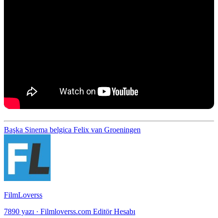
Başka Sinema
belgica
Felix van Groeningen
FilmLoverss
7890 yazı
·
Filmloverss.com Editör Hesabı