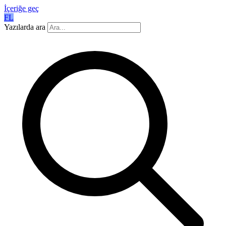
İçeriğe geç
FL
Yazılarda ara