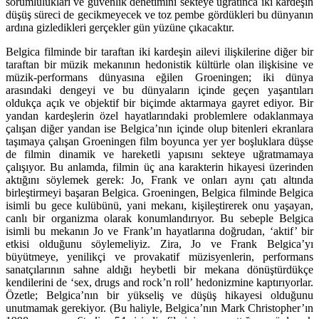
sorumlulukları ve güvenlik denetimini sekteye uğratınca iki kardeşin
düşüş süreci de gecikmeyecek ve toz pembe gördükleri bu dünyanın
ardına gizledikleri gerçekler gün yüzüne çıkacaktır.
Belgica filminde bir taraftan iki kardeşin ailevi ilişkilerine diğer bir
taraftan bir müzik mekanının hedonistik kültürle olan ilişkisine ve
müzik-performans dünyasına eğilen Groeningen; iki dünya
arasındaki dengeyi ve bu dünyaların içinde geçen yaşantıları
oldukça açık ve objektif bir biçimde aktarmaya gayret ediyor. Bir
yandan kardeşlerin özel hayatlarındaki problemlere odaklanmaya
çalışan diğer yandan ise Belgica’nın içinde olup bitenleri ekranlara
taşımaya çalışan Groeningen film boyunca yer yer boşluklara düşse
de filmin dinamik ve hareketli yapısını sekteye uğratmamaya
çalışıyor. Bu anlamda, filmin üç ana karakterin hikayesi üzerinden
aktığını söylemek gerek: Jo, Frank ve onları aynı çatı altında
birleştirmeyi başaran Belgica. Groeningen, Belgica filminde Belgica
isimli bu gece kulübünü, yani mekanı, kişileştirerek onu yaşayan,
canlı bir organizma olarak konumlandırıyor. Bu sebeple Belgica
isimli bu mekanın Jo ve Frank’ın hayatlarına doğrudan, ‘aktif’ bir
etkisi olduğunu söylemeliyiz. Zira, Jo ve Frank Belgica’yı
büyütmeye, yenilikçi ve provakatif müzisyenlerin, performans
sanatçılarının sahne aldığı heybetli bir mekana dönüştürdükçe
kendilerini de ‘sex, drugs and rock’n roll’ hedonizmine kaptırıyorlar.
Özetle; Belgica’nın bir yükseliş ve düşüş hikayesi olduğunu
unutmamak gerekiyor. (Bu haliyle, Belgica’nın Mark Christopher’ın