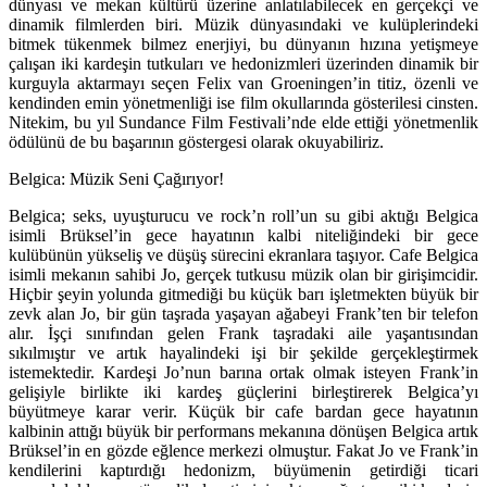
dünyası ve mekan kültürü üzerine anlatılabilecek en gerçekçi ve
dinamik filmlerden biri. Müzik dünyasındaki ve kulüplerindeki
bitmek tükenmek bilmez enerjiyi, bu dünyanın hızına yetişmeye
çalışan iki kardeşin tutkuları ve hedonizmleri üzerinden dinamik bir
kurguyla aktarmayı seçen Felix van Groeningen’in titiz, özenli ve
kendinden emin yönetmenliği ise film okullarında gösterilesi cinsten.
Nitekim, bu yıl Sundance Film Festivali’nde elde ettiği yönetmenlik
ödülünü de bu başarının göstergesi olarak okuyabiliriz.
Belgica: Müzik Seni Çağırıyor!
Belgica; seks, uyuşturucu ve rock’n roll’un su gibi aktığı Belgica
isimli Brüksel’in gece hayatının kalbi niteliğindeki bir gece
kulübünün yükseliş ve düşüş sürecini ekranlara taşıyor. Cafe Belgica
isimli mekanın sahibi Jo, gerçek tutkusu müzik olan bir girişimcidir.
Hiçbir şeyin yolunda gitmediği bu küçük barı işletmekten büyük bir
zevk alan Jo, bir gün taşrada yaşayan ağabeyi Frank’ten bir telefon
alır. İşçi sınıfından gelen Frank taşradaki aile yaşantısından
sıkılmıştır ve artık hayalindeki işi bir şekilde gerçekleştirmek
istemektedir. Kardeşi Jo’nun barına ortak olmak isteyen Frank’in
gelişiyle birlikte iki kardeş güçlerini birleştirerek Belgica’yı
büyütmeye karar verir. Küçük bir cafe bardan gece hayatının
kalbinin attığı büyük bir performans mekanına dönüşen Belgica artık
Brüksel’in en gözde eğlence merkezi olmuştur. Fakat Jo ve Frank’in
kendilerini kaptırdığı hedonizm, büyümenin getirdiği ticari