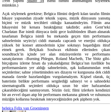
1998 yapımı
Studio 54
isimli filmini anımsattığını söylemek
mümkün.)
Açık söylemek gerekirse; Belgica filmini değerli kılan tarafın filmin
hikaye yapısından ziyade teknik yapısı, müzik dünyasını yansıtış
biçimi ve müzik tercihleri olduğu kanaatindeyim. Filmin ana
hikayesini bir kenara bıraktığımız takdirde; aslen Gent’teki
Charlatan Bar isimli dünyaca ünlü gece kulübünden ilham alınarak
tasarlanan Belgica isimli bu mekanda geçen tüm performans
sahnelerinin seyirciyi ciddi manada capcanlı ve enerjisi oldukça
yüksek bir konser atmosferinin içine sokmayı başardığını itiraf
etmek gerek. Belçikalı Soulwax ekibinin ellerinden çıkan
soundtrack’in içinde yer alan müzisyenlerin ve performans
sanatçılarının –Burning Phlegm, Roland Macbeth, The Shitz gibi-
birçoğunu izleme fırsatı da yakaladığımız Belgica’nın özellikle bu
performansların yer aldığı sahnelerinin, ışık kullanımından renk
seçimlerine; sahne yönetiminden ses dizaynı ve kurgusuna dek ciddi
manada özenle hazırlandığını vurgulamalıyım. Kişisel olarak, üç
bateristin birlikte performans sergilediği sahneyi ve o sahnedeki
sinematografik seçimleri oldukça uzun bir süre hafızamdan
çıkarabileceğimi sanmıyorum. Sözün özü; filmi izlerken kendinizi
bir an evvel dışarı atıp bir performans mekanına gitmek ve ruhunuzu
müziğin kollarına bırakmak isteyeceğinizden pek şüphem yok.
belgica
Felix van Groeningen