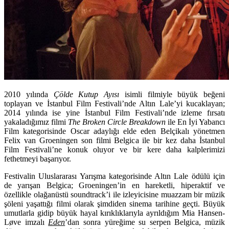
2010 yılında
Çölde Kutup Ayısı
isimli filmiyle büyük beğeni
toplayan ve İstanbul Film Festivali’nde Altın Lale’yi kucaklayan;
2014 yılında ise yine İstanbul Film Festivali’nde izleme fırsatı
yakaladığımız filmi
The Broken Circle Breakdown
ile En İyi Yabancı
Film kategorisinde Oscar adaylığı elde eden Belçikalı yönetmen
Felix van Groeningen son filmi Belgica ile bir kez daha İstanbul
Film Festivali’ne konuk oluyor ve bir kere daha kalplerimizi
fethetmeyi başarıyor.
Festivalin Uluslararası Yarışma kategorisinde Altın Lale ödülü için
de yarışan Belgica; Groeningen’in en hareketli, hiperaktif ve
özellikle olağanüstü soundtrack’i ile izleyicisine muazzam bir müzik
şöleni yaşattığı filmi olarak şimdiden sinema tarihine geçti. Büyük
umutlarla gidip büyük hayal kırıklıklarıyla ayrıldığım Mia Hansen-
Løve imzalı
Eden
’dan sonra yüreğime su serpen Belgica, müzik