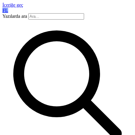
İçeriğe geç
FL
Yazılarda ara