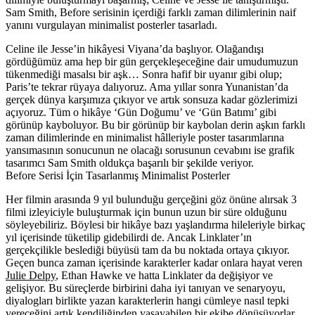
Sam Smith, Before serisinin içerdiği farklı zaman dilimlerinin naif
yanını vurgulayan minimalist posterler tasarladı.
Celine ile Jesse’in hikâyesi Viyana’da başlıyor. Olağandışı
gördüğümüz ama hep bir gün gerçekleşeceğine dair umudumuzun
tükenmediği masalsı bir aşk… Sonra hafif bir uyanır gibi olup;
Paris’te tekrar rüyaya dalıyoruz. Ama yıllar sonra Yunanistan’da
gerçek dünya karşımıza çıkıyor ve artık sonsuza kadar gözlerimizi
açıyoruz. Tüm o hikâye ‘Gün Doğumu’ ve ‘Gün Batımı’ gibi
görünüp kayboluyor. Bu bir görünüp bir kaybolan derin aşkın farklı
zaman dilimlerinde en minimalist hâlleriyle poster tasarımlarına
yansımasının sonucunun ne olacağı sorusunun cevabını ise grafik
tasarımcı Sam Smith oldukça başarılı bir şekilde veriyor.
Before Serisi İçin Tasarlanmış Minimalist Posterler
Her filmin arasında 9 yıl bulunduğu gerçeğini göz önüne alırsak 3
filmi izleyiciyle buluşturmak için bunun uzun bir süre olduğunu
söyleyebiliriz. Böylesi bir hikâye bazı yaşlandırma hileleriyle birkaç
yıl içerisinde tüketilip gidebilirdi de. Ancak Linklater’ın
gerçekçilikle beslediği büyüsü tam da bu noktada ortaya çıkıyor.
Geçen bunca zaman içerisinde karakterler kadar onlara hayat veren
Julie Delpy
, Ethan Hawke ve hatta Linklater da değişiyor ve
gelişiyor. Bu süreçlerde birbirini daha iyi tanıyan ve senaryoyu,
diyalogları birlikte yazan karakterlerin hangi cümleye nasıl tepki
vereceğini artık kendiliğinden yaşayabilen bir ekibe dönüşüyorlar.