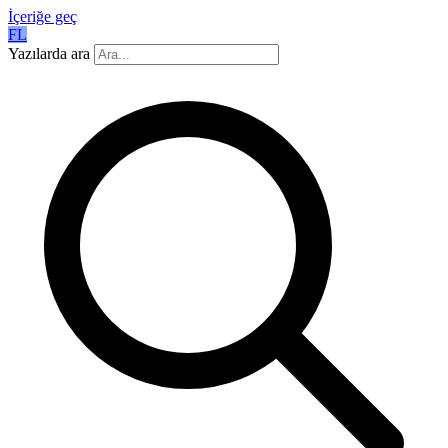
İçeriğe geç
FL
Yazılarda ara