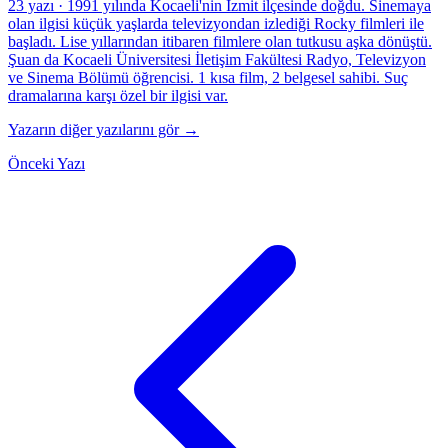
23 yazı
·
1991 yılında Kocaeli'nin İzmit ilçesinde doğdu. Sinemaya
olan ilgisi küçük yaşlarda televizyondan izlediği Rocky filmleri ile
başladı. Lise yıllarından itibaren filmlere olan tutkusu aşka dönüştü.
Şuan da Kocaeli Üniversitesi İletişim Fakültesi Radyo, Televizyon
ve Sinema Bölümü öğrencisi. 1 kısa film, 2 belgesel sahibi. Suç
dramalarına karşı özel bir ilgisi var.
Yazarın diğer yazılarını gör →
Önceki Yazı