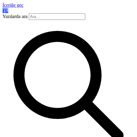
İçeriğe geç
FL
Yazılarda ara