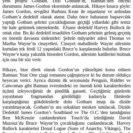
yeni projesi Gotham. Dizi Gotham’ın, Batman’den önceki
durumunu James Gordon ekseninde anlatacak. Hikaye kısaca şöyle:
James Gordon, sevgilisi Barbara Kean ile nişanlanır ve ardından
Gotham’a dedektif olarak atanır. Daha önce babasının başsavcılık
yaptığı Gotham şehrini çocukluğunun geçtiği yıllardaki gibi temiz
bir hale getirmek istemektedir. Efsane dedektif Harvey Bullock ile
ortak olur. Bu iki dedektif tesadüfen Gotham şehrinin gelmiş geçmiş
en önemli davasını üstlenirler: Şehrin milyarder ailesi Thomas ve
Martha Wayne’in cinayetleri. Cinayet mahallinde Wayne ailesinin
kurtulan tek ferdi 12 yaşındaki Bruce’u karşılarında bulurlar. Bruce
Wayne’e karşı yakınlık hisseden Gordon, ailesinin katillerini bulmak
için ona bir söz verir.
Hikaye, bize direk olarak Gordon’un yükselişini konu edinen
Batman: Year One çizgi romanını çağrıştırıyor ki bu durum oldukça
heyecan verici. Ayrıca dizinin ilk sezonunda Penguin, Riddler ve
Catwoman gibi Batman evrenindeki en önemli kötü karakterlerden
üçünü izleyeceğimiz de şimdilik garanti. Geçtiğimiz günlerde
yayınlanan fragmandan görüldüğü kadarıyla filmlerde
karşılaştığımız gökdelenlerle dolu Gotham imajı da dizide
yaratılmayacak. Gotham’ın ara sokakları mesken tutulacak. Dizide
Dedektif James Gordon’ı Southland ve The O.C.’den tanıdığımız
Ben McKenzie canlandırırken Touch’da izlediğimiz David
Mazouz’da Bruce Wayne’in çocukluğunu canlandıracak. Harvey
Bullock karakterini Donal Logue (Sons of Anarchy, Vikings), The