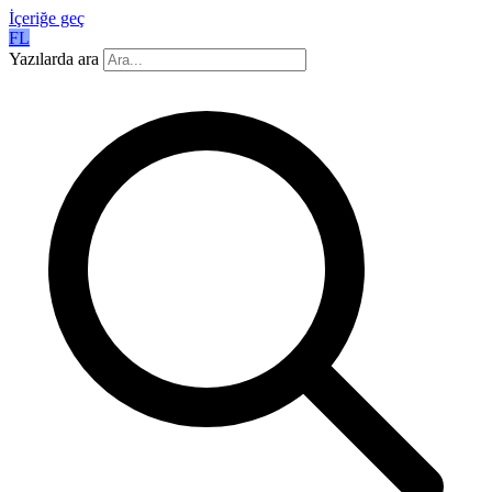
İçeriğe geç
FL
Yazılarda ara