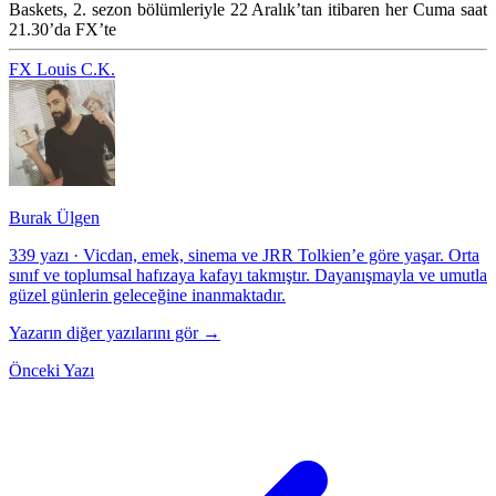
Baskets, 2. sezon bölümleriyle 22 Aralık’tan itibaren her Cuma saat
21.30’da FX’te
FX
Louis C.K.
Burak Ülgen
339 yazı
·
Vicdan, emek, sinema ve JRR Tolkien’e göre yaşar. Orta
sınıf ve toplumsal hafızaya kafayı takmıştır. Dayanışmayla ve umutla
güzel günlerin geleceğine inanmaktadır.
Yazarın diğer yazılarını gör →
Önceki Yazı