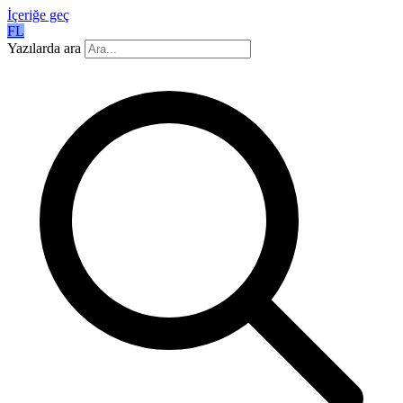
İçeriğe geç
FL
Yazılarda ara