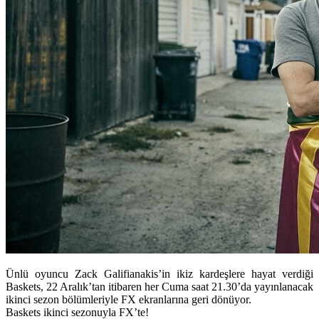
Ünlü oyuncu Zack Galifianakis’in ikiz kardeşlere hayat verdiği
Baskets, 22 Aralık’tan itibaren her Cuma saat 21.30’da yayınlanacak
ikinci sezon bölümleriyle FX ekranlarına geri dönüyor.
Baskets ikinci sezonuyla FX’te!