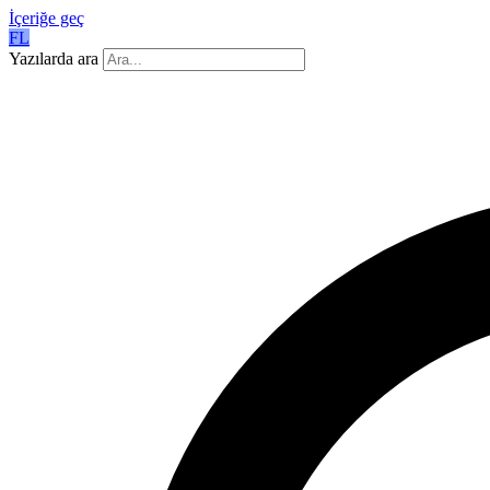
İçeriğe geç
FL
Yazılarda ara