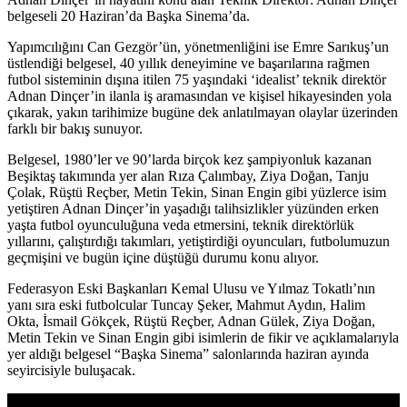
belgeseli 20 Haziran’da Başka Sinema’da.
Yapımcılığını Can Gezgör’ün, yönetmenliğini ise Emre Sarıkuş’un
üstlendiği belgesel, 40 yıllık deneyimine ve başarılarına rağmen
futbol sisteminin dışına itilen 75 yaşındaki ‘idealist’ teknik direktör
Adnan Dinçer’in ilanla iş aramasından ve kişisel hikayesinden yola
çıkarak, yakın tarihimize bugüne dek anlatılmayan olaylar üzerinden
farklı bir bakış sunuyor.
Belgesel, 1980’ler ve 90’larda birçok kez şampiyonluk kazanan
Beşiktaş takımında yer alan Rıza Çalımbay, Ziya Doğan, Tanju
Çolak, Rüştü Reçber, Metin Tekin, Sinan Engin gibi yüzlerce isim
yetiştiren Adnan Dinçer’in yaşadığı talihsizlikler yüzünden erken
yaşta futbol oyunculuğuna veda etmersini, teknik direktörlük
yıllarını, çalıştırdığı takımları, yetiştirdiği oyuncuları, futbolumuzun
geçmişini ve bugün içine düştüğü durumu konu alıyor.
Federasyon Eski Başkanları Kemal Ulusu
ve Yılmaz Tokatlı’nın
yanı sıra eski futbolcular Tuncay Şeker, Mahmut Aydın, Halim
Okta, İsmail Gökçek, Rüştü Reçber, Adnan Gülek, Ziya Doğan,
Metin Tekin ve Sinan Engin gibi isimlerin de fikir ve açıklamalarıyla
yer aldığı belgesel “Başka Sinema” salonlarında haziran ayında
seyircisiyle buluşacak.