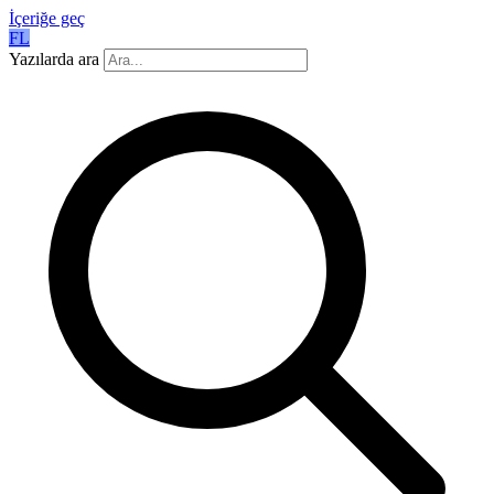
İçeriğe geç
FL
Yazılarda ara