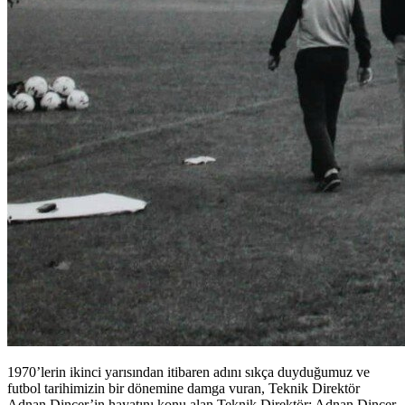
1970’lerin ikinci yarısından itibaren adını sıkça duyduğumuz ve
futbol tarihimizin bir dönemine damga vuran, Teknik Direktör
Adnan Dinçer’in hayatını konu alan Teknik Direktör: Adnan Dinçer