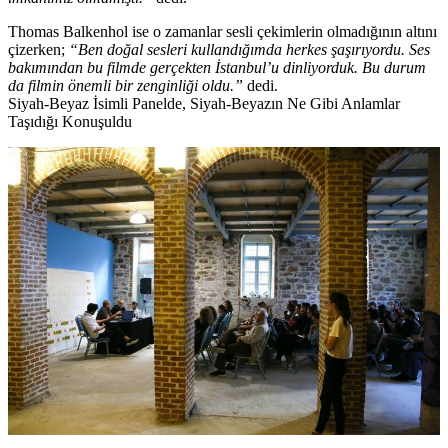
Thomas Balkenhol ise o zamanlar sesli çekimlerin olmadığının altını
çizerken;
“Ben doğal sesleri kullandığımda herkes şaşırıyordu. Ses
bakımından bu filmde gerçekten İstanbul’u dinliyorduk. Bu durum
da filmin önemli bir zenginliği oldu.”
dedi.
Siyah-Beyaz İsimli Panelde, Siyah-Beyazın Ne Gibi Anlamlar
Taşıdığı Konuşuldu