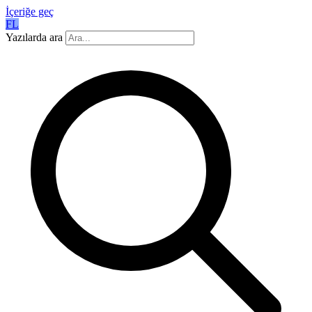
İçeriğe geç
FL
Yazılarda ara