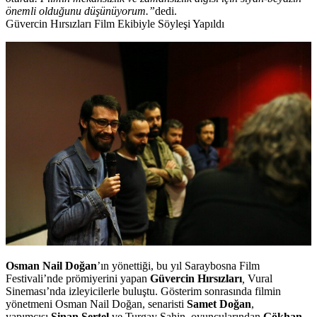
önemli olduğunu düşünüyorum.”
dedi.
Güvercin Hırsızları Film Ekibiyle Söyleşi Yapıldı
Osman Nail Doğan
’ın yönettiği, bu yıl Saraybosna Film
Festivali’nde prömiyerini yapan
Güvercin Hırsızları
,
Vural
Sineması’nda izleyicilerle buluştu. Gösterim sonrasında filmin
yönetmeni Osman Nail Doğan, senaristi
Samet Doğan
,
yapımcısı
Sinan Sertel
ve
Turgay Şahin
,
oyuncularından
Gökhan