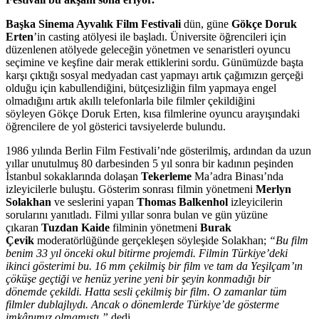
Başka Sinema Ayvalık Film Festivali
dün, güne
Gökçe Doruk
Erten
’in casting atölyesi ile başladı. Üniversite öğrencileri için
düzenlenen atölyede geleceğin yönetmen ve senaristleri oyuncu
seçimine ve keşfine dair merak ettiklerini sordu. Günümüzde başta
karşı çıktığı sosyal medyadan cast yapmayı artık çağımızın gerçeği
olduğu için kabullendiğini, bütçesizliğin film yapmaya engel
olmadığını artık akıllı telefonlarla bile filmler çekildiğini
söyleyen Gökçe Doruk Erten, kısa filmlerine oyuncu arayışındaki
öğrencilere de yol gösterici tavsiyelerde bulundu.
1986 yılında Berlin Film Festivali’nde g
ö
sterilmiş, ardından da uzun
yıllar unutulmuş 80 darbesinden 5 yıl sonra bir kadının peşinden
İstanbul sokaklarında dolaşan
Tekerleme
Ma’adra Binası’nda
izleyicilerle buluştu. Gösterim sonrası filmin yönetmeni
Merlyn
Solakhan
ve seslerini yapan
Thomas Balkenhol
izleyicilerin
sorularını yanıtladı. Filmi yıllar sonra bulan ve gün yüzüne
çıkaran
Tuzdan Kaide
filminin yönetmeni
Burak
Çevik
moderatörlüğünde gerçekleşen söyleşide Solakhan;
“Bu film
benim 33 yıl önceki okul bitirme projemdi. Filmin Türkiye’deki
ikinci gösterimi bu. 16 mm çekilmiş bir film ve tam da Yeşilçam’ın
çöküşe geçtiği ve henüz yerine yeni bir şeyin konmadığı bir
dönemde çekildi. Hatta sesli çekilmiş bir film. O zamanlar tüm
filmler dublajlıydı. Ancak o dönemlerde Türkiye’de gösterme
imkânımız olmamıştı.”
dedi.