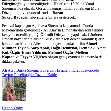
Düzgünoğlu
yönetmenliğindeki
Halef
saat 17:30’da Vural
Sineması’nda olacak. Gösterim sonrası filmin yönetmeni Murat
Düzgünoğlu ve oyuncularından
Baran
Şükrü
Babacan
,izleyicilerle bir araya gelecek.
Festival kapanışını Açıkhava Sineması kapsamında Cunda
Meydan’ında gösterilecek
Ali Atay
’ı
n
Limonata
’dan sonra ikinci
kez y
ö
netmenlik yaptığı
Ölümlü Dünya
ile yapılacak. Görünen
sıradan hayatlarının aksine, kuşaklardır son derece karanlık işlerin
i
ç
inde olan Mermer Ailesi’nin hikâyesini anlatan film
Ahmet
Mümtaz Taylan, Sarp Apak, Doğu Demirkol, İrem Sak, Alper
Kul, Özgür Emre Yıldırım, Mehmet Özgür, Meltem
Kaptan
ve
Feyyaz Yiğit
’ten oluşan geniş oyuncu kadrosuyla da
dikkat çekiyor.
Ali Atay
Başka Sinema
Güvercin Hırsızları
murat düzgünoğlu
Tayfun Pirselimoğlu
Tuzdan Kaide
Hande Yıldız