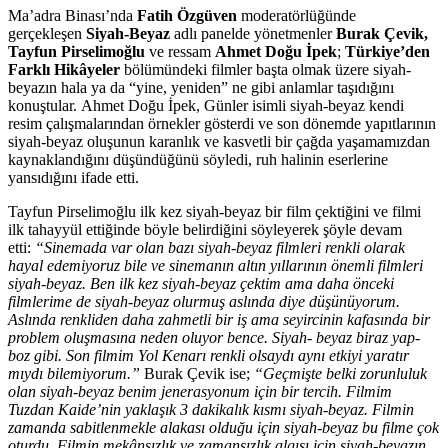
Ma’adra Binası’nda
Fatih Özgüven
moderatörlüğünde
gerçekleşen
Siyah-Beyaz
adlı panelde yönetmenler
Burak Çevik,
Tayfun Pirselimoğlu
ve ressam
Ahmet Doğu İpek
;
Türkiye’den
Farklı Hikâyeler
bölümündeki filmler başta olmak üzere siyah-
beyazın hala ya da “yine, yeniden” ne gibi anlamlar taşıdığını
konuştular. Ahmet Doğu İpek, Günler isimli siyah-beyaz kendi
resim çalışmalarından örnekler gösterdi ve son dönemde yapıtlarının
siyah-beyaz oluşunun karanlık ve kasvetli bir çağda yaşamamızdan
kaynaklandığını düşündüğünü söyledi, ruh halinin eserlerine
yansıdığını ifade etti.
Tayfun Pirselimoğlu ilk kez siyah-beyaz bir film çektiğini ve filmi
ilk tahayyül ettiğinde böyle belirdiğini söyleyerek şöyle devam
etti:
“Sinemada var olan bazı siyah-beyaz filmleri renkli olarak
hayal edemiyoruz bile ve sinemanın altın yıllarının önemli filmleri
siyah-beyaz. Ben ilk kez siyah-beyaz çektim ama daha önceki
filmlerime de siyah-beyaz olurmuş aslında diye düşünüyorum.
Aslında renkliden daha zahmetli bir iş ama seyircinin kafasında bir
problem oluşmasına neden oluyor bence. Siyah- beyaz biraz yap-
boz gibi. Son filmim Yol Kenarı renkli olsaydı aynı etkiyi yaratır
mıydı bilemiyorum.”
Burak Çevik ise;
“Geçmişte belki zorunluluk
olan siyah-beyaz benim jenerasyonum için bir tercih. Filmim
Tuzdan Kaide’nin yaklaşık 3 dakikalık kısmı siyah-beyaz. Filmin
zamanda sabitlenmekle alakası olduğu için siyah-beyaz bu filme çok
oturdu. Filmin mekânsızlık ve zamansızlık algısı için siyah-beyazın