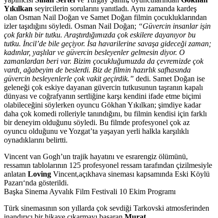
Yıkılkan
seyircilerin sorularını yanıtladı. Aynı zamanda kardeş
olan Osman Nail Doğan ve Samet Doğan filmin çocukluklarından
izler taşıdığını söyledi. Osman Nail Doğan;
“Güvercin insanlar işin
çok farklı bir tutku. Araştırdığımızda çok eskilere dayanıyor bu
tutku. İncil’de bile geçiyor. İsa havarilerine savaşa gideceği zaman;
kadınlar, yaşlılar ve güvercin besleyenler gelmesin diyor. O
zamanlardan beri var. Bizim çocukluğumuzda da çevremizde çok
vardı, ağabeyim de beslerdi. Biz de filmin hazırlık safhasında
güvercin besleyenlerle çok vakit geçirdik.”
dedi. Samet Doğan ise
geleneği çok eskiye dayanan güvercin tutkusunun taşranın kapalı
dünyası ve coğrafyanın sertliğine karşı kendini ifade etme biçimi
olabileceğini söylerken oyuncu Gökhan Yıkılkan; şimdiye kadar
daha çok komedi rolleriyle tanındığını, bu filmin kendisi için farklı
bir deneyim olduğunu söyledi. Bu filmde profesyonel çok az
oyuncu olduğunu ve Yozgat’ta yaşayan yerli halkla karşılıklı
oynadıklarını belirtti.
Vincent van Gogh
’un trajik hayatını ve esrarengiz
ö
lümünü
,
ressam
ın tablolarının 125 profesyonel ressam tarafından
ç
izilmesiyle
anlatan
Loving
Vincent
,
açıkhava sineması kapsamında
Eski Köylü
Pazarı‘nda gösterildi.
Başka Sinema Ayvalık Film Festivali 10 Ekim Programı
Türk sinemasının son yıllarda
ç
ok sevdiği Tarkovski atmosferinden
inandırıcı bir hikaye çıkarmayı başaran
Murat