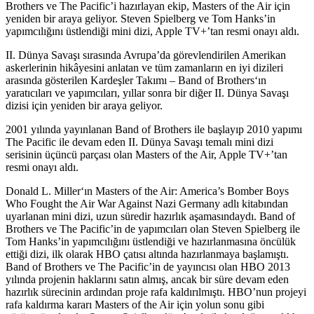
Brothers ve The Pacific’i hazırlayan ekip, Masters of the Air için
yeniden bir araya geliyor. Steven Spielberg ve Tom Hanks’in
yapımcılığını üstlendiği mini dizi, Apple TV+’tan resmi onayı aldı.
II. Dünya Savaşı sırasında Avrupa’da görevlendirilen Amerikan
askerlerinin hikâyesini anlatan ve tüm zamanların en iyi dizileri
arasında gösterilen
Kardeşler Takımı – Band of Brothers
‘ın
yaratıcıları ve yapımcıları, yıllar sonra bir diğer II. Dünya Savaşı
dizisi için yeniden bir araya geliyor.
2001 yılında yayınlanan Band of Brothers ile başlayıp 2010 yapımı
The Pacific
ile devam eden II. Dünya Savaşı temalı mini dizi
serisinin üçüncü parçası olan
Masters of the Air
, Apple TV+’tan
resmi onayı aldı.
Donald L. Miller
‘ın Masters of the Air: America’s Bomber Boys
Who Fought the Air War Against Nazi Germany adlı kitabından
uyarlanan mini dizi, uzun süredir hazırlık aşamasındaydı. Band of
Brothers ve The Pacific’in de yapımcıları olan Steven Spielberg ile
Tom Hanks’in yapımcılığını üstlendiği ve hazırlanmasına öncülük
ettiği dizi, ilk olarak
HBO
çatısı altında hazırlanmaya başlamıştı.
Band of Brothers ve The Pacific’in de yayıncısı olan HBO 2013
yılında projenin haklarını satın almış, ancak bir süre devam eden
hazırlık sürecinin ardından proje rafa kaldırılmıştı. HBO’nun projeyi
rafa kaldırma kararı Masters of the Air için yolun sonu gibi