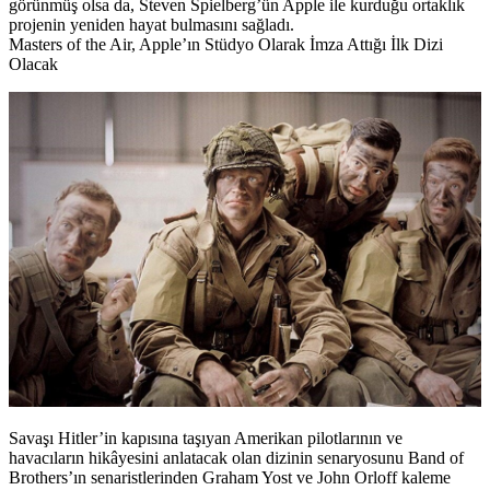
görünmüş olsa da, Steven Spielberg’ün Apple ile kurduğu ortaklık
projenin yeniden hayat bulmasını sağladı.
Masters of the Air, Apple’ın Stüdyo Olarak İmza Attığı İlk Dizi
Olacak
Savaşı Hitler’in kapısına taşıyan Amerikan pilotlarının ve
havacıların hikâyesini anlatacak olan dizinin senaryosunu Band of
Brothers’ın senaristlerinden
Graham Yost
ve
John Orloff
kaleme