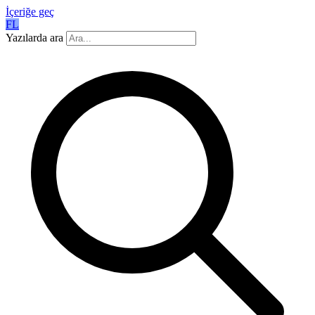
İçeriğe geç
FL
Yazılarda ara