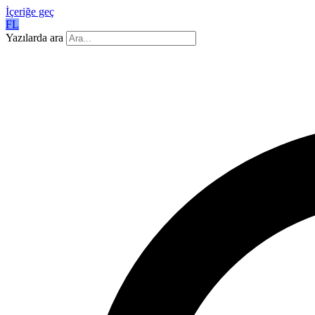
İçeriğe geç
FL
Yazılarda ara