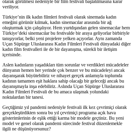
olarak görülmesi nedeniyle bir film festivali başlatılmasına karar
veriliyor.
Türkiye’nin ilk kadın filmleri festivali olarak sinemada kadın
emeğini görünür kılmak, kadın sinemacılar arasında bir ağ
oluşturmak için çalışılıyor. Hem yurtdışından gelen sinemacılar hem
Türkiye’deki sinemacılar bu festivalde bir araya geliyorlar birbiriyle
tanışıyorlar, belki yeni projelere yelken açıyorlar. Aynı zamanda
Uçan Süpürge Uluslararası Kadın Filmleri Festivali dünyadaki diğer
kadın film festivalleri ile de bir dayanışma, sürekli bir iletişim
içerisinde.
Aslen kadınların yaşadıkları tüm sorunlar ve verdikleri mücadeleler
dünyanın hemen her yerinde çok benzer ve bu mücadeleyi ancak
dayanışarak büyütebiliriz ve nihayet gerçek anlamıyla toplumda
kadının tamamen eşit haklara sahip olacağı bir geleceği ancak bu
dayanışmayla inşa edebiliriz. Aslında Uçan Süpürge Uluslararası
Kadın Filmleri Festivali de bu amaca ulaşmak yolundaki
noktalardan bir tanesi.
Ge
çtiğimiz yıl pandemi nedeniyle festivali ilk kez çevrimiçi olarak
gerçekleştirdikten sonra bu yıl çevrimiçi programa açık hava
g
ö
sterimlerinin de eşlik ettiği karma bir modele geçtiniz. Bu yeni
model ve genel olarak pandemi sürecinde festival düzenlemekle
ilgili ne düşünüyorsunuz?