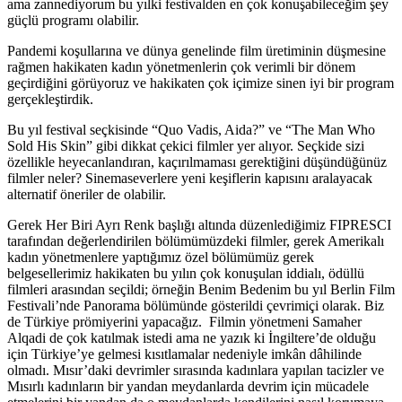
ama zannediyorum bu yılki festivalden en çok konuşabileceğim şey
güçlü programı olabilir.
Pandemi koşullarına ve dünya genelinde film üretiminin düşmesine
rağmen hakikaten kadın yönetmenlerin çok verimli bir dönem
geçirdiğini görüyoruz ve hakikaten çok içimize sinen iyi bir program
gerçekleştirdik.
Bu yı
l festival se
çkisinde “Quo Vadis, Aida?” ve “The Man Who
Sold His Skin” gibi dikkat çekici filmler yer alıyor. Seçkide sizi
ö
zellikle heyecanlandıran, kaçırılmaması gerektiğ
ini d
üşündüğünüz
filmler neler? Sinemaseverlere yeni keşiflerin kapısını aralayacak
alternatif
ö
neriler de olabilir.
Gerek Her Biri Ayrı Renk başlığı altında düzenlediğimiz FIPRESCI
tarafından değerlendirilen bölümümüzdeki filmler, gerek Amerikalı
kadın yönetmenlere yaptığımız özel bölümümüz gerek
belgesellerimiz hakikaten bu yılın çok konuşulan iddialı, ödüllü
filmleri arasından seçildi; örneğin Benim Bedenim bu yıl Berlin Film
Festivali’nde Panorama bölümünde gösterildi çevrimiçi olarak. Biz
de Türkiye prömiyerini yapacağız. Filmin yönetmeni Samaher
Alqadi de çok katılmak istedi ama ne yazık ki İngiltere’de olduğu
için Türkiye’ye gelmesi kısıtlamalar nedeniyle imkân dâhilinde
olmadı. Mısır’daki devrimler sırasında kadınlara yapılan tacizler ve
Mısırlı kadınların bir yandan meydanlarda devrim için mücadele