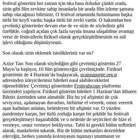
festival gösterimi her zaman için tıka basa doludur çünkü orada,
sizin gibi film zevkine sahip insanlarla bir arada film izleme şansına
sahip olacağınızı bilirsiniz. O festival ortamında bulunmanın başka
türlü bir keyfi vardır, başka türlü bir zevki vardır. O bakımdan ben
çevrimiçi gösterimler devam etse de ve sizin de söylediniz gibi
özellikle, coğrafi açıdan çok fazla sayıda insana ulaşabilme avantajı
verse de festivallerin fiziksel olarak gerçekleştirilmesinin en asli
işlevi olduğunu düşünüyorum.
Son olarak sizin eklemek istedikleriniz var mı
?
Azize Tan:
Son olarak söylediğim gibi çevrimiçi gösterim 27
Mayıs’ta başlıyor, 16 film göstereceğiz çevrimiçinde. Fiziksel
gösterimiz de 4 Haziran’da başlayacak,
ucansupurge.org.tr
adresinden izleyicilerimiz biletleri nasıl alabileceklerini
öğrenebilirler. Çevrimiçi gösterimler
Festivalscope
platformu
üzerinden yapılıyor. Fiziksel gösterim biletleri 1 Haziran’dan itibaren
Biletix üzerinden satın alınabilir. Biz bu yıl afişimizi de çok
seviyoruz, aşılamayan duvarları, birbirine el vererek, omuz vererek
aşan kadınları anlatan, betimleyen bir afişimiz var. O yüzden
pandemiye karşın, her türlü zorluğa karşın bir şekilde bu festivali
gerçekleştirmeyi başarabildik ve o nedenle de seyircileri de bize el
vermeye, omuz vermeye bekliyoruz. Tabii ki gerekli bütün tedbirleri
alarak, maskelerini takarak. Biz de bütün mekanları dezenfekte
edeceğiz, herkes yanında kolonyasını taşımayı unutmasın ve