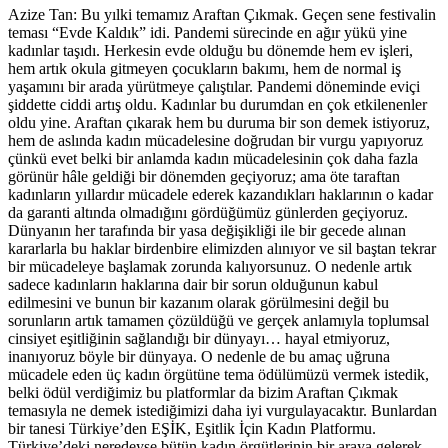
Azize Tan:
Bu yılki temamız Araftan Çıkmak. Geçen sene festivalin
teması “Evde Kaldık” idi. Pandemi sürecinde en ağır yükü yine
kadınlar taşıdı. Herkesin evde olduğu bu dönemde hem ev işleri,
hem artık okula gitmeyen çocukların bakımı, hem de normal iş
yaşamını bir arada yürütmeye çalıştılar. Pandemi döneminde eviçi
şiddette ciddi artış oldu. Kadınlar bu durumdan en çok etkilenenler
oldu yine. Araftan çıkarak hem bu duruma bir son demek istiyoruz,
hem de aslında kadın mücadelesine doğrudan bir vurgu yapıyoruz
çünkü evet belki bir anlamda kadın mücadelesinin çok daha fazla
görünür hâle geldiği bir dönemden geçiyoruz; ama öte taraftan
kadınların yıllardır mücadele ederek kazandıkları haklarının o kadar
da garanti altında olmadığını gördüğümüz günlerden geçiyoruz.
Dünyanın her tarafında bir yasa değişikliği ile bir gecede alınan
kararlarla bu haklar birdenbire elimizden alınıyor ve sil baştan tekrar
bir mücadeleye başlamak zorunda kalıyorsunuz. O nedenle artık
sadece kadınların haklarına dair bir sorun olduğunun kabul
edilmesini ve bunun bir kazanım olarak görülmesini değil bu
sorunların artık tamamen çözüldüğü ve gerçek anlamıyla toplumsal
cinsiyet eşitliğinin sağlandığı bir dünyayı… hayal etmiyoruz,
inanıyoruz böyle bir dünyaya. O nedenle de bu amaç uğruna
mücadele eden üç kadın örgütüne tema ödülümüzü vermek istedik,
belki ödül verdiğimiz bu platformlar da bizim Araftan Çıkmak
temasıyla ne demek istediğimizi daha iyi vurgulayacaktır. Bunlardan
bir tanesi Türkiye’den EŞİK, Eşitlik İçin Kadın Platformu.
Türkiye’deki neredeyse bütün kadın örgütlerinin bir araya gelerek