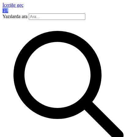
İçeriğe geç
FL
Yazılarda ara