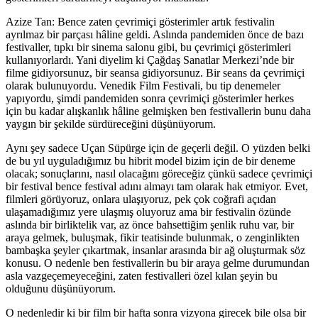
Azize Tan:
Bence zaten çevrimiçi gösterimler artık festivalin
ayrılmaz bir parçası hâline geldi. Aslında pandemiden önce de bazı
festivaller, tıpkı bir sinema salonu gibi, bu çevrimiçi gösterimleri
kullanıyorlardı. Yani diyelim ki Çağdaş Sanatlar Merkezi’nde bir
filme gidiyorsunuz, bir seansa gidiyorsunuz. Bir seans da çevrimiçi
olarak bulunuyordu. Venedik Film Festivali, bu tip denemeler
yapıyordu, şimdi pandemiden sonra çevrimiçi gösterimler herkes
için bu kadar alışkanlık hâline gelmişken ben festivallerin bunu daha
yaygın bir şekilde sürdüreceğini düşünüyorum.
Aynı şey sadece Uçan Süpürge için de geçerli değil. O yüzden belki
de bu yıl uyguladığımız bu hibrit model bizim için de bir deneme
olacak; sonuçlarını, nasıl olacağını göreceğiz çünkü sadece çevrimiçi
bir festival bence festival adını almayı tam olarak hak etmiyor. Evet,
filmleri görüyoruz, onlara ulaşıyoruz, pek çok coğrafi açıdan
ulaşamadığımız yere ulaşmış oluyoruz ama bir festivalin özünde
aslında bir birliktelik var, az önce bahsettiğim şenlik ruhu var, bir
araya gelmek, buluşmak, fikir teatisinde bulunmak, o zenginlikten
bambaşka şeyler çıkartmak, insanlar arasında bir ağ oluşturmak söz
konusu. O nedenle ben festivallerin bu bir araya gelme durumundan
asla vazgeçemeyeceğini, zaten festivalleri özel kılan şeyin bu
olduğunu düşünüyorum.
O nedenledir ki bir film bir hafta sonra vizyona girecek bile olsa bir