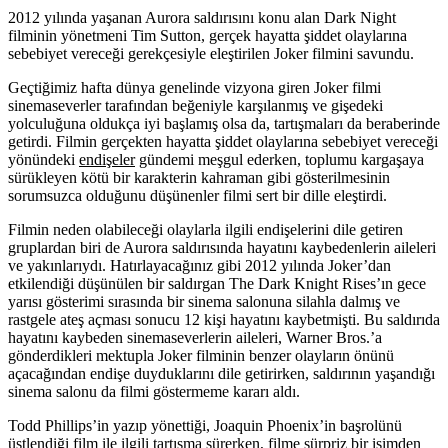
2012 yılında yaşanan Aurora saldırısını konu alan Dark Night
filminin yönetmeni Tim Sutton, gerçek hayatta şiddet olaylarına
sebebiyet vereceği gerekçesiyle eleştirilen Joker filmini savundu.
Geçtiğimiz hafta dünya genelinde vizyona giren
Joker
filmi
sinemaseverler tarafından beğeniyle karşılanmış ve gişedeki
yolculuğuna oldukça iyi başlamış olsa da, tartışmaları da beraberinde
getirdi. Filmin gerçekten hayatta şiddet olaylarına sebebiyet vereceği
yönündeki
endişeler
gündemi meşgul ederken, toplumu kargaşaya
sürükleyen kötü bir karakterin kahraman gibi gösterilmesinin
sorumsuzca olduğunu düşünenler filmi sert bir dille eleştirdi.
Filmin neden olabileceği olaylarla ilgili endişelerini dile getiren
gruplardan biri de Aurora saldırısında hayatını kaybedenlerin aileleri
ve yakınlarıydı. Hatırlayacağınız gibi 2012 yılında Joker’dan
etkilendiği düşünülen bir saldırgan The Dark Knight Rises’ın gece
yarısı gösterimi sırasında bir sinema salonuna silahla dalmış ve
rastgele ateş açması sonucu 12 kişi hayatını kaybetmişti. Bu saldırıda
hayatını kaybeden sinemaseverlerin aileleri, Warner Bros.’a
gönderdikleri mektupla Joker filminin benzer olayların önünü
açacağından endişe duyduklarını dile getirirken, saldırının yaşandığı
sinema salonu da filmi göstermeme kararı aldı.
Todd Phillips’in yazıp yönettiği, Joaquin Phoenix’in başrolünü
üstlendiği film ile ilgili tartışma sürerken, filme sürpriz bir isimden