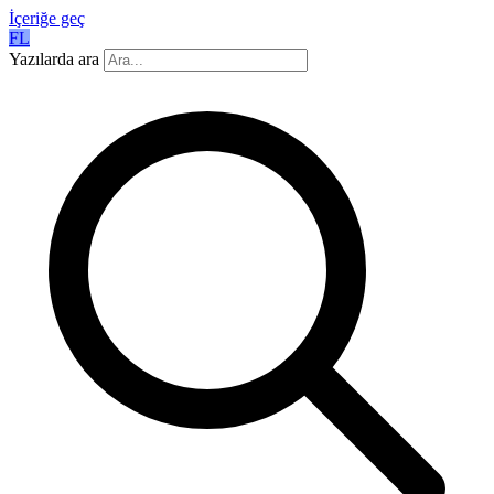
İçeriğe geç
FL
Yazılarda ara