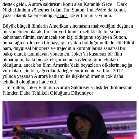
destek geldi. Aurora saldırısını konu alan
Karanlık Gece – Dark
Night
filminin yönetmeni olan
Tim Sutton
, IndieWire’da konuk
yazar olarak kaleme aldığı
yazıda
Joker filmini savundu.
Büyük bütçeli filmlerin Amerikan sinemasını mahvettiğini düşünen
bir yönetmen olarak, bir stüdyo filmini, özellikle de bir süper
kahraman filmini savunacak son kişi olduğunu söyleyen Sutton,
buna rağmen Joker’ı bir başyapıta yakın bulduğunu ifade etti. Filmi
ham, duygusal bir opera ve trajedinin kuruntularına sanatsal bir
bakış olarak tanımlayan yönetmen, Joker’ın kusursuz bir film
olmadığını, hatta birçok eleştirmenin söylediği gibi tehlikeli
olduğunu, ancak bu filmi Amerika’daki beyazların öfkelerini açığa
vurmaları için bir çağrı olarak değerlendirmenin ve filmi 2012
yılında yaşanan Aurora katliamı ile ilişkilendirmenin çok daha
tehlikeli olduğunu ifade etti.
Tim Sutton, Joker Filminin Aurora Saldırısıyla İlişkilendirilmesinin
Filmden Daha Tehlikeli Olduğunu Düşünüyor