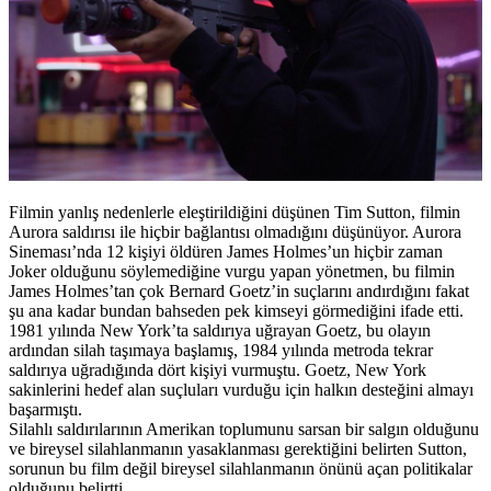
Filmin yanlış nedenlerle eleştirildiğini düşünen Tim Sutton, filmin
Aurora saldırısı ile hiçbir bağlantısı olmadığını düşünüyor. Aurora
Sineması’nda 12 kişiyi öldüren James Holmes’un hiçbir zaman
Joker olduğunu söylemediğine vurgu yapan yönetmen, bu filmin
James Holmes’tan çok Bernard Goetz’in suçlarını andırdığını fakat
şu ana kadar bundan bahseden pek kimseyi görmediğini ifade etti.
1981 yılında New York’ta saldırıya uğrayan Goetz, bu olayın
ardından silah taşımaya başlamış, 1984 yılında metroda tekrar
saldırıya uğradığında dört kişiyi vurmuştu. Goetz, New York
sakinlerini hedef alan suçluları vurduğu için halkın desteğini almayı
başarmıştı.
Silahlı saldırılarının Amerikan toplumunu sarsan bir salgın olduğunu
ve bireysel silahlanmanın yasaklanması gerektiğini belirten Sutton,
sorunun bu film değil bireysel silahlanmanın önünü açan politikalar
olduğunu belirtti.