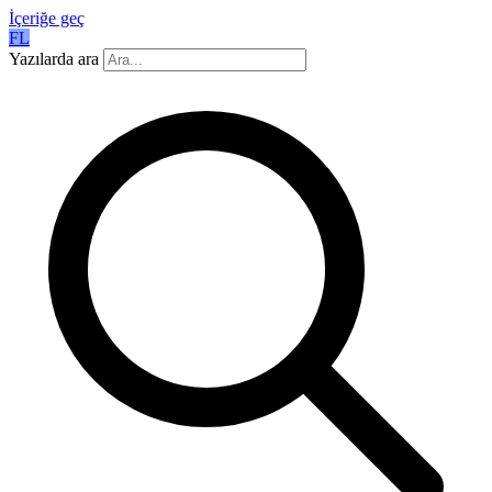
İçeriğe geç
FL
Yazılarda ara