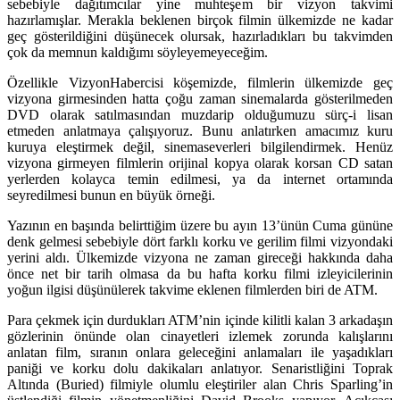
sebebiyle dağıtımcılar yine muhteşem bir vizyon takvimi
hazırlamışlar. Merakla beklenen birçok filmin ülkemizde ne kadar
geç gösterildiğini düşünecek olursak, hazırladıkları bu takvimden
çok da memnun kaldığımı söyleyemeyeceğim.
Özellikle VizyonHabercisi köşemizde, filmlerin ülkemizde geç
vizyona girmesinden hatta çoğu zaman sinemalarda gösterilmeden
DVD olarak satılmasından muzdarip olduğumuzu sürç-i lisan
etmeden anlatmaya çalışıyoruz. Bunu anlatırken amacımız kuru
kuruya eleştirmek değil, sinemaseverleri bilgilendirmek. Henüz
vizyona girmeyen filmlerin orijinal kopya olarak korsan CD satan
yerlerden kolayca temin edilmesi, ya da internet ortamında
seyredilmesi bunun en büyük örneği.
Yazının en başında belirttiğim üzere bu ayın 13’ünün Cuma gününe
denk gelmesi sebebiyle dört farklı korku ve gerilim filmi vizyondaki
yerini aldı. Ülkemizde vizyona ne zaman gireceği hakkında daha
önce net bir tarih olmasa da bu hafta korku filmi izleyicilerinin
yoğun ilgisi düşünülerek takvime eklenen filmlerden biri de ATM.
Para çekmek için durdukları ATM’nin içinde kilitli kalan 3 arkadaşın
gözlerinin önünde olan cinayetleri izlemek zorunda kalışlarını
anlatan film, sıranın onlara geleceğini anlamaları ile yaşadıkları
paniği ve korku dolu dakikaları anlatıyor. Senaristliğini Toprak
Altında (Buried) filmiyle olumlu eleştiriler alan Chris Sparling’in