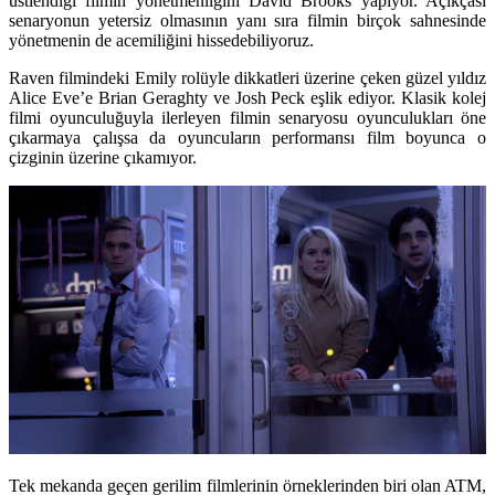
üstlendiği filmin yönetmenliğini David Brooks yapıyor. Açıkçası
senaryonun yetersiz olmasının yanı sıra filmin birçok sahnesinde
yönetmenin de acemiliğini hissedebiliyoruz.
Raven filmindeki Emily rolüyle dikkatleri üzerine çeken güzel yıldız
Alice Eve’e Brian Geraghty ve Josh Peck eşlik ediyor. Klasik kolej
filmi oyunculuğuyla ilerleyen filmin senaryosu oyunculukları öne
çıkarmaya çalışsa da oyuncuların performansı film boyunca o
çizginin üzerine çıkamıyor.
Tek mekanda geçen gerilim filmlerinin örneklerinden biri olan ATM,