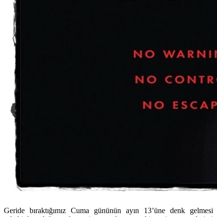
Geride bıraktığımız Cuma gününün ayın 13’üne denk gelmesi