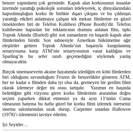
benzer yapımların çok gerisinde. Kapalı alan korkusunun insanlar
üzerinde yarattığı psikolojik sorunları irdeleyerek, iç dünyalarındaki
hapsolmuşluğun korku ile birlikte dışarı çıkışını ve bu çıldırışın
yarattığı etkileri anlatmaya çalışan tek mekan filmlerine en güzel
örneklerden biri de Telefon Kulübesi (Phone Booth)’dir. Telefon
kulübesine hapsolan bir reklamcının dramını anlatan film, tıpkı
Toprak Altında (Buried) gibi son zamanların en başarılı kapalı alan
filmlerinden biridir. Son sahnesiyle Amerikan hükümetine ağır
eleştiriler getiren Toprak Altında’nın başarıyla kurgulanmış
senaryosuna karşı ATM’nin senaryosunun vasat kaldığını ve
Sparling’in bu sefer sınıfı geçemediğini söylemek yanlış
olmayacaktır.
Birçok sinemaseverin aksine hayatımda izlediğim en kötü filmlerden
biri olduğunu savunduğum Frozen ile benzerlikler gösteren ATM,
her ne kadar o filmden daha iyi olsa da, germeyen bir gerilim filmi
olarak izlemeye değer mi orası tartışılır. Yazımın en başında
belirttiğim gibi vizyona giren korku filmlerinin arasından doğru
seçimi yaparken dikkat etmenizi ya da ayın 13’ünün Cuma
olmasının hatırına bu hafta güzel bir korku filmi izlemek isterseniz
sinema salonlarından uzak durup, Carpenter ustadan Hallowen
(1978)’ı izlemenizi tavsiye ederim.
İyi Seyirler…