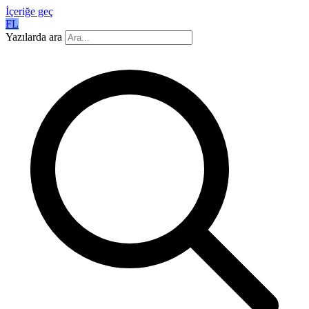
İçeriğe geç
FL
Yazılarda ara