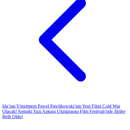
Ida’nın Yönetmeni Paweł Pawlikowski’nin Yeni Filmi Cold War
Olacak!
Sonraki Yazı
Ankara Uluslararası Film Festivali’nde Jüriler
Belli Oldu!