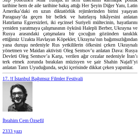
tarihine hem de aile tarihine bakış attığı
Her Şeyin Diğer Yanı
, Latin
Amerika’daki en uzun diktatörlük rejimlerinden birini yaşayan
Paraguay’da geçen bir bellek ve hatırlayış hikâyesini anlatan
Hatırlama Egzersizleri
, iki eşcinsel Suriyeli mültecinin, hayatlarını
yeniden yaratmaya çalışmasının öyküsü
Halepli Berber
, Ukrayna ve
Rusya arasındaki çatışmalara bir çocuğun gözünden tanıklık
ettiğimiz
Uzakta Havlayan Köpekler
, Ukrayna’nın bağımsızlığından
yana duruşu nedeniyle Rus yetkililerin öfkesini çeken Ukraynalı
yönetmen ve Maidan aktivisti Oleg Sentsov’u anlatan
Dava: Rusya
Devleti Oleg Sentsov’a Karşı
, verilen ağır cezalar nedeniyle İran’ı
terk etmek zorunda bırakılan müzisyen ve şair Shahin Najafi’yi
anlatan
Tanrı Uyuduğunda
, seçki içerisinde dikkat çeken yapımlar.
17. !f İstanbul Bağımsız Filmler Festivali
İbrahim Cem Özsefil
2333 yazı