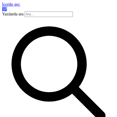
İçeriğe geç
FL
Yazılarda ara