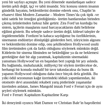
yeni bir sayfayı açmıştır. Bu yeni dönemde standartlaşan sadece
üretim şekli değil, işçi ve tabii insandır. Söz konusu sistem insanın
gündelik hayatını, beklentilerini domine ederek onu, Chaplin’in
efsanevi filmi Modern Zamanlar – Modern Times’da çok tipik -ve
tabii satirik bir örneğini gördüğümüz- üretim bantlarından birinden
çıkmış ürünlerinden farksız hâle getirir. Zira Ford’un kurduğu bu
sistem, işçilerin maaşlarını nasıl harcayacaklarını dahi belirleme
eğilimi gösterir. Bu sebeple sadece üretim değil, kitlesel talepler de
örgütlenmelidir. Fordizm’in kabaca saydığımız bu özelliklerinin,
sinemanın endüstriye dönüştüğü günlerden beri, izleyicinin algısını
ve beklentilerini domine edip, onu şekillendiren Hollywood usulü
film üretiminden çok da farklı olduğunu söylemek mümkün değil.
Kitlelerin bir sinema filminden ne beklediğine ya da ne beklemesi
gerektiğine dair bir algı yaratmak, kapitalizmin sinemadaki
yansıması Hollywood’un en başından beri yaptığı bir şey aslında.
Bu bağlamda, muhafazakâr, milliyetçi bir söylem üretilecekse de,
herhangi bir konuda muhalif bir tavır takınılacaksa da bunu ilk
yapanın Hollywood olduğunu daha önce birçok defa gördük. Bu
yılki ödül sezonunun kağıt üzerindeki iddialı yapımlarından, iki
otomotiv devi arasındaki rekabeti yarış pistlerinde yaşananlar
üzerinden anlatan, James Mangold imzalı Ford v Ferrari için de aynı
şeyleri söylemek mümkün.
Ford v Ferrari: Kapitalizm Kapitazlime Karşı
İki deneyimli oyuncu Matt Damon ve Christian Bale’in başrollerini