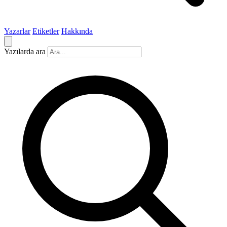
Yazarlar
Etiketler
Hakkında
Yazılarda ara