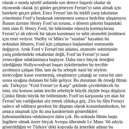
olarak o sırada sportif anlamda son derece başarılı olsalar da
ekonomik olarak iyi günler geçirmeyen Ferrari’yi satın almak için
harekete geçen şirket, Enzo Ferrari’nin bu teklifi yarış takımının
yönetimini Ford’a bırakmak istememesi sonucu hedefine ulaşamıyor.
Bunun üzerine Henry Ford’un torunu, o dönem şirketin başındaki
isim olan II. Henry Ford, bir hükümdar edasıyla kurmaylarına
Ferrari’yi alt edecek bir takım kurulması ve tabii otomobil üretilmesi
için emri veriyor. Shelby ve Miles’ın “sıradan” hayatları bu
noktadan itibaren, Ford için çalışmaya başlamaları sonrasında
değişiyor. Artık Ford v Ferrari’nin anlatısı, otomotiv sektörünün
yarış pistlerindeki rekabetine değil, Ford’un Ferrari’yi nasıl
yeneceğine odaklanmaya başlıyor. Daha önce birçok örneğini
izlediğimiz Hollywoodvari başarı öykülerinden bu tercihle
ayrılmaya çalışan film, tam da bu sebeple nasıl bir söylem
üreteceğine karar verememiş, eleştirmeye çalıştığı ne varsa bir süre
sonra ayağına dolanan bir hâle geliyor. Bu durumun ilk örneği filmin
adı. Türkçeye “Ford Ferrari’ye Karşı” şeklinde çevrilebilecek bu
isim, söz konusu anlatı tercihi sebebiyle büyük ölçüde boşa düşüyor.
Çünkü filmin büyük bir bölümünde, Ford’un karşısında yer alan bir
Ferrari’nin varlığından söz etmek oldukça güç. Zira bu film Ferrayi
sadece alt edilmesi gereken bir düşman olarak konumlandırırken, bu
amaca ulaşmak için iki ana karakterinin gösterdikleri
kahramanlıklara odaklanıyor daha çok. Bu noktada filmin başta
İngiltere olmak üzere birçok Avrupa ülkesinde Le Mans ’66 adıyla
gösterildiğini ve Türkiye’deki kopyada da jenerikte adının bu