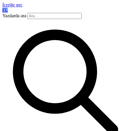
İçeriğe geç
FL
Yazılarda ara