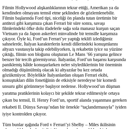
Filmin Hollywood alışkanlıklarının tekrar ettiği, Amerikan ya da
kendinden olmayanı temsil etme şeklinden de gözlemlenebilir.
Filmin başlarında Ford tipi, niceliği ön planda tutan üretimin bir
antitezi gibi karşımıza çıkan Ferrari bir süre sonra, savaşı
filmlerindeki öfke dolu ifadelerle sağa sola manasız kurşun saçan
Vietnam ya da Japon askerleri minvalinde bir temsille karşımıza
çıkıyor. Öyle ki, Ford’un Ferrari’ye yaptığı teklifi izlediğimiz
sahnelerde, İtalyan karakterlerin kendi dillerindeki konuşmlarını
altyazı vasıtasıyla takip edebiliyorken, iş rekabetin iyice su yüzüne
çıktığı, filmin son bloğunu oluşturan Le Mans ’66 yarışına gelince
benzer bir tercih göremiyoruz. İtalyanlar, Ford’un başarısı karşısında
paniklemiş hâlde konuşurlarken neler söylediklerinin bir öneminin
olmadığı düşünülmüş olacak ki altyazılar bu kez ortada
gözükmüyor. Böylelikle İtalyanlardan oluşan Ferrari ekibi,
konuştukları dilin fonetiğinin de etkisiyle neredeyse bir komedi
unsuru gibi görünmeye başlıyor nedense.
Hollywood’un düşman
yaratma pratiklerinin kolaycı bir şekilde tekrar edilmesiyle ortaya
çıkan bu temsil, II. Henry Ford’un, sportif alanda yaşanması gereken
rekabeti II. Dünya Savaşı’ndan bir örnekle “taçlandırmasıyla” iyiden
iyiye kontrolden çıkıyor.
Tüm bunlar ışığında Ford v Ferrari’yi Shelby – Miles ikilisinin