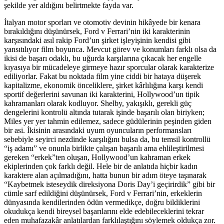
şekilde yer aldığını belirtmekte fayda var.
İtalyan motor sporları ve otomotiv devinin hikâyede bir kenara
bırakıldığını düşünürsek, Ford v Ferrari’nin iki karakterinin
karşısındaki asıl rakip Ford’un şirket işleyişinin kendisi gibi
yansıtılıyor film boyunca. Mevcut görev ve konumları farklı olsa da
ikisi de başarı odaklı, bu uğurda karşılarına çıkacak her engelle
kıyasıya bir mücadeleye girmeye hazır sporcular olarak karakterize
ediliyorlar. Fakat bu noktada film yine ciddi bir hataya düşerek
kapitalizme, ekonomik önceliklere, şirket kârlılığına karşı kendi
sportif değerlerini savunan iki karakterini, Hollywood’un tipik
kahramanları olarak kodluyor. Shelby, yakışıklı, gerekli güç
dengelerini kontrolü altında tutarak işinde başarılı olan biriyken;
Miles yer yer tahmin edilemez, sadece güdülerinin peşinden giden
bir asi. İkisinin arasındaki uyum oyuncuların performansları
sebebiyle seyirci nezdinde karşılığını bulsa da, bu temsil kontrollü
“iş adamı” ve onunla birlikte çalışan başarılı ama ehlileştirilmesi
gereken “erkek”ten oluşan, Hollywood’un kahraman erkek
ekiplerinden çok farklı değil. Hele bir de anlatıda hiçbir kadın
karaktere alan açılmadığını, hatta bunun bir adım öteye taşınarak
“Kaybetmek isteseydik direksiyona Doris Day’i geçirirdik” gibi bir
cümle sarf edildiğini düşünürsek, Ford v Ferrari’nin, erkeklerin
dünyasında kendilerinden ödün vermedikçe, doğru bildiklerini
okudukça kendi bireysel başarılarını elde edebileceklerini tekrar
eden muhafazakâr anlatılardan farklılaştığını söylemek oldukça zor.