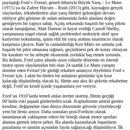
paylaştığı Ford v Ferrari, geneli itibarıyla Büyük Yarış – Le Mans
(1971) ya da Zafere Hücum – Rush (2013) gibi, kaynağını gerçek
olaylardan, rekabetlerden alan yarış filmleri geleneğini devam
ettiriyor gibi görünse de anlatı anlamında farklı alanlara doğru
genişleyen bir yapıya sahip. Açılış sekasında başarılı bir yarış pilotu
olarak tanıştığımız, Matt Damon’ın hayat verdiği Carroll Shelby,
yarışmasına engel olarak sağlık problemleri nedeniyle aktif spor
kariyerini noktalamış, işinin ehli bir yarış arabası tasarımcısı olarak
karşımıza çıkıyor. Bale’in canlandırdığı Ken Miles ise aslında çok
başarılı bir pilot olmasına rağmen, geçinilmesi pek de kolay olmayan
bir karakter ve bu sebeple ekonomik zorlukla baş etmek zorunda.
Bu ikilinin, Ford çatısı altında uzun yıllardır dönemin en önemli
motor sporu olaylarından biri olan 24 saatlik Le Mans yarışını
domine eden Ferrari’yle girdiği rekabeti anlatıyor diyebiliriz Ford v
Ferrari için. Lakin bu türden bir anlatının günümüz için kısır
kalacağı düşünülmüş olacak ki, filmin ana aksı iki şirketin rekabetine
değil, Ford’un kendi içinde yaşananlara yer veriyor.
Ford’un 1910’larda temeli atılan üretim sistemi, filmin geçtiği
60’larda eski şaşaalı günlerinden uzak. Kapitalizmin amiral gemisi
kendine, değişmekte olan dünya düzeninde güvenle yüzebileceği
yeni bir deniz arıyor. Daha sonraları post-Fordizm olarak
tanımlanacak yaklaşımın erken bir örneği olarak motor sporları
alanına girmek istiyor şirket. Bu alanda kazanılacak başarıların
pazarlama ve tanıtım açısından fayda sağlayacağı düşünülüyor. İlk