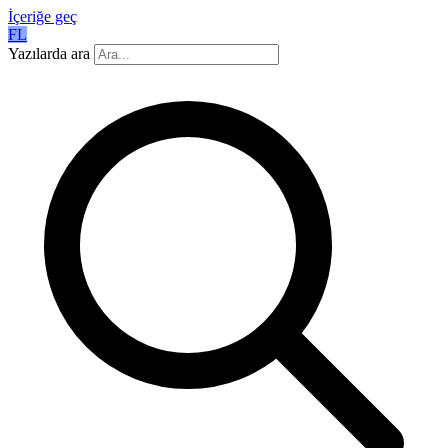
İçeriğe geç
FL
Yazılarda ara