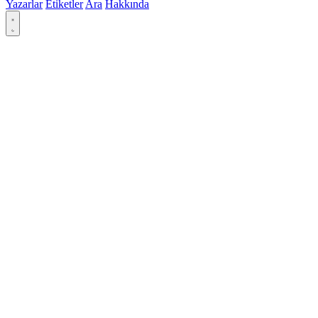
Yazarlar
Etiketler
Ara
Hakkında