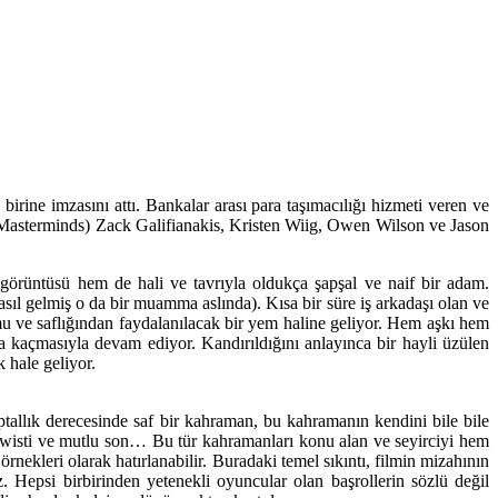
rine imzasını attı. Bankalar arası para taşımacılığı hizmeti veren ve
 (Masterminds) Zack Galifianakis, Kristen Wiig, Owen Wilson ve Jason
 görüntüsü hem de hali ve tavrıyla oldukça şapşal ve naif bir adam.
asıl gelmiş o da bir muamma aslında). Kısa bir süre iş arkadaşı olan ve
u ve saflığından faydalanılacak bir yem haline geliyor. Hem aşkı hem
 kaçmasıyla devam ediyor. Kandırıldığını anlayınca bir hayli üzülen
 hale geliyor.
allık derecesinde saf bir kahraman, bu kahramanın kendini bile bile
l twisti ve mutlu son… Bu tür kahramanları konu alan ve seyirciyi hem
ekleri olarak hatırlanabilir. Buradaki temel sıkıntı, filmin mizahının
. Hepsi birbirinden yetenekli oyuncular olan başrollerin sözlü değil