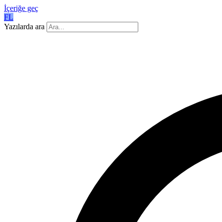
İçeriğe geç
FL
Yazılarda ara