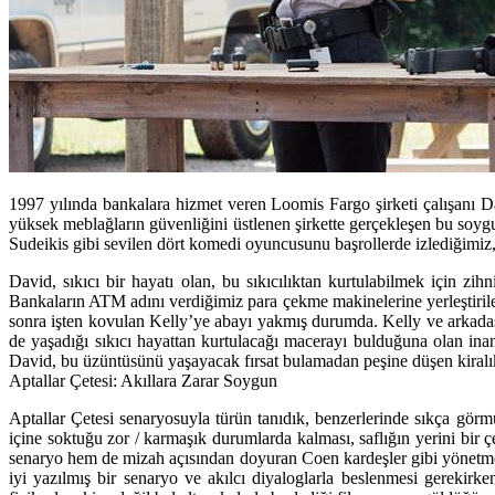
1997 yılında bankalara hizmet veren Loomis Fargo şirketi çalışanı Da
yüksek meblağların güvenliğini üstlenen şirkette gerçekleşen bu soy
Sudeikis gibi sevilen dört komedi oyuncusunu başrollerde izlediğimiz, 
David, sıkıcı bir hayatı olan, bu sıkıcılıktan kurtulabilmek için 
Bankaların ATM adını verdiğimiz para çekme makinelerine yerleştirilen 
sonra işten kovulan Kelly’ye abayı yakmış durumda. Kelly ve arkadaş
de yaşadığı sıkıcı hayattan kurtulacağı macerayı bulduğuna olan in
David, bu üzüntüsünü yaşayacak fırsat bulamadan peşine düşen kiralı
Aptallar Çetesi: Akıllara Zarar Soygun
Aptallar Çetesi senaryosuyla türün tanıdık, benzerlerinde sıkça gö
içine soktuğu zor / karmaşık durumlarda kalması, saflığın yerini bir
senaryo hem de mizah açısından doyuran Coen kardeşler gibi yönetmenle
iyi yazılmış bir senaryo ve akılcı diyaloglarla beslenmesi gerekirk