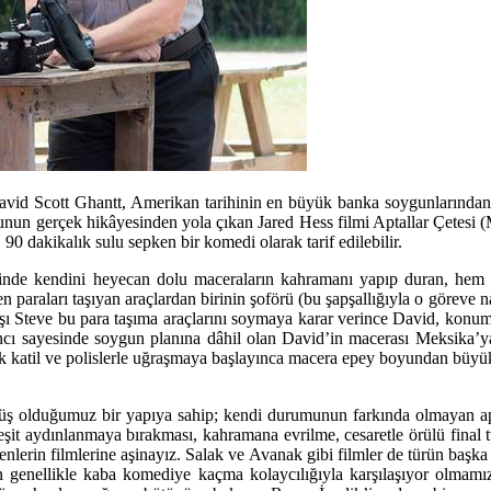
vid Scott Ghantt, Amerikan tarihinin en büyük banka soygunlarından bi
gunun gerçek hikâyesinden yola çıkan Jared Hess filmi Aptallar Çetesi
90 dakikalık sulu sepken bir komedi olarak tarif edilebilir.
zihninde kendini heyecan dolu maceraların kahramanı yapıp duran, hem
paraları taşıyan araçlardan birinin şoförü (bu şapşallığıyla o göreve n
ı Steve bu para taşıma araçlarını soymaya karar verince David, konum
ancı sayesinde soygun planına dâhil olan David’in macerası Meksika’ya
k katil ve polislerle uğraşmaya başlayınca macera epey boyundan büyük
rmüş olduğumuz bir yapıya sahip; kendi durumunun farkında olmayan apt
 çeşit aydınlanmaya bırakması, kahramana evrilme, cesaretle örülü fina
rin filmlerine aşinayız. Salak ve Avanak gibi filmler de türün başka örn
en genellikle kaba komediye kaçma kolaycılığıyla karşılaşıyor olmamız