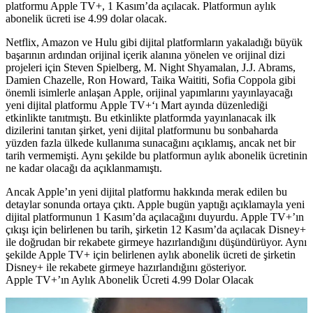
platformu Apple TV+, 1 Kasım’da açılacak. Platformun aylık
abonelik ücreti ise 4.99 dolar olacak.
Netflix, Amazon ve Hulu gibi dijital platformların yakaladığı büyük
başarının ardından orijinal içerik alanına yönelen ve orijinal dizi
projeleri için Steven Spielberg, M. Night Shyamalan, J.J. Abrams,
Damien Chazelle, Ron Howard, Taika Waititi, Sofia Coppola gibi
önemli isimlerle anlaşan Apple, orijinal yapımlarını yayınlayacağı
yeni dijital platformu
Apple TV+
‘ı Mart ayında düzenlediği
etkinlikte tanıtmıştı. Bu etkinlikte platformda yayınlanacak ilk
dizilerini tanıtan şirket, yeni dijital platformunu bu sonbaharda
yüzden fazla ülkede kullanıma sunacağını açıklamış, ancak net bir
tarih vermemişti. Aynı şekilde bu platformun aylık abonelik ücretinin
ne kadar olacağı da açıklanmamıştı.
Ancak Apple’ın yeni dijital platformu hakkında merak edilen bu
detaylar sonunda ortaya çıktı. Apple bugün yaptığı açıklamayla yeni
dijital platformunun 1 Kasım’da açılacağını duyurdu. Apple TV+’ın
çıkışı için belirlenen bu tarih, şirketin 12 Kasım’da açılacak Disney+
ile doğrudan bir rekabete girmeye hazırlandığını düşündürüyor. Aynı
şekilde Apple TV+ için belirlenen aylık abonelik ücreti de şirketin
Disney+ ile rekabete girmeye hazırlandığını gösteriyor.
Apple TV+’ın Aylık Abonelik Ücreti 4.99 Dolar Olacak