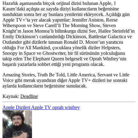
Hazırlık aşamasında birçok orijinal dizisi bulunan Apple, 1
Kasım’daki açılışta az sayıda diziyi kullanıcıların beğenisine
sunduktan sonra her ay bunlara yenilerini ekleyecek. Açıldığı gün
Apple TV+’ta yer alacak yapımlar; Jennifer Aniston, Reese
Wiherspoon ve Steve Carell’li
The Morning Show
, Steven
Knight’ın Jason Momoa’lı bilimkurgu dizisi
See,
Hailee Steinfeld’in
Emily Dickinson’ı canlandırdığı
Dickinson,
Battlestar Galactica ve
Outlander gibi dizilerle tanınan Ronald D. Moore’un yaratıcısı
olduğu
For All Mankind,
çocuklara yönelik diziler Helpsters,
Snoopy in Space ve Ghostwriter, bir fil sürüsünün yolculuğunu
takip eden
The Elephant Queen
belgeseli ve
Oprah Winfrey
‘nin
başarılı yazarlarla sohbet ettiği yeni programı olacak.
Amazing Stories, Truth Be Told, Little America, Servant ve Little
Voice gibi merak uyandıran diğer Apple TV+ dizileri ise sonraki
aylarda kullanıcıların beğenisine sunulacak.
Kaynak:
Deadline
Apple Dizileri
Apple TV
oprah winfrey