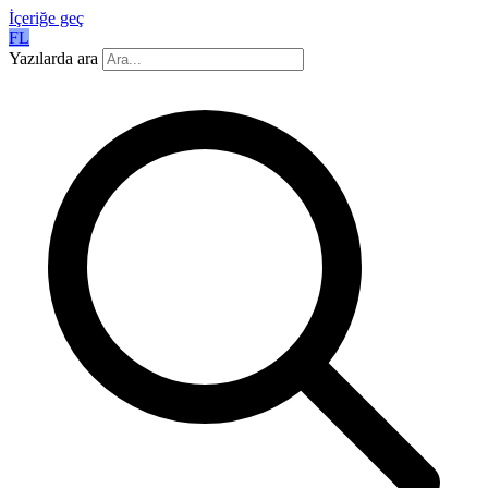
İçeriğe geç
FL
Yazılarda ara