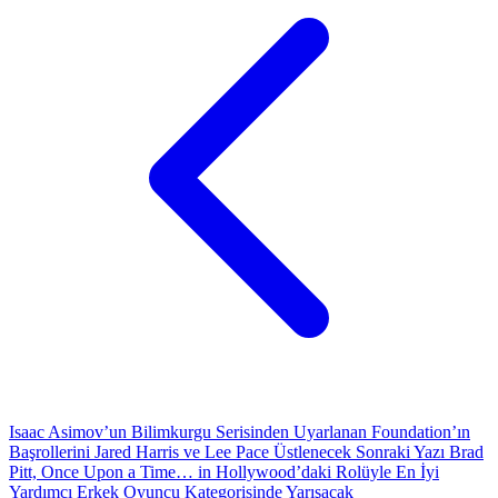
Isaac Asimov’un Bilimkurgu Serisinden Uyarlanan Foundation’ın
Başrollerini Jared Harris ve Lee Pace Üstlenecek
Sonraki Yazı
Brad
Pitt, Once Upon a Time… in Hollywood’daki Rolüyle En İyi
Yardımcı Erkek Oyuncu Kategorisinde Yarışacak