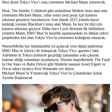
Max dizisi Tokyo Vice’ı usta yönetmen Michael Mann yönetecek.
Heat, The Insider, Collateral gibi unutulmaz filmlere imza atan usta
yönetmen
Michael Mann
, yıllar sonra yeni proje için kamera
arkasına geçmeye hazırlanıyor. Son olarak 2015 yılında hayal
kırıklığı yaratan Blackhat’e imza atan Mann, bu kez bir dizi için
kamera arkasına geçiyor. Daha önce Luck dizisinin ilk bölümünü
yöneten Mann,
HBO Max
‘in hazırlık aşamasındaki en dikkat çekici
projelerden biri olan
Tokyo Vice
‘ta yönetmen koltuğuna oturacak.
WarnerMedia’nın önümüzdeki yıl açılacak yeni dijital platformu
HBO Max’te izleyici ile buluşacak Tokyo Vice, gazeteci
Jake
Adelstein
’in Tokyo polisiyle geçirdiği zamandan yola çıkarak
kaleme aldığı romandan uyarlanıyor. Dizinin başrollerinde The Fault
in Our Stars ve Baby Driver gibi filmlerle tanınan
Ansel Elgort
ve
Oscar adayı oyuncu
Ken Watanabe
yer alıyor.
Michael Mann’in Yöneteceği Tokyo Vice’ın Çekimlerine Şubat
Ayında Başlanacak