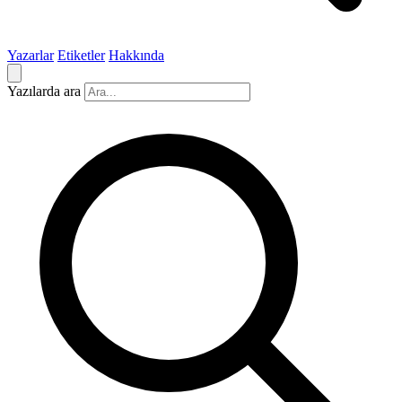
Yazarlar
Etiketler
Hakkında
Yazılarda ara