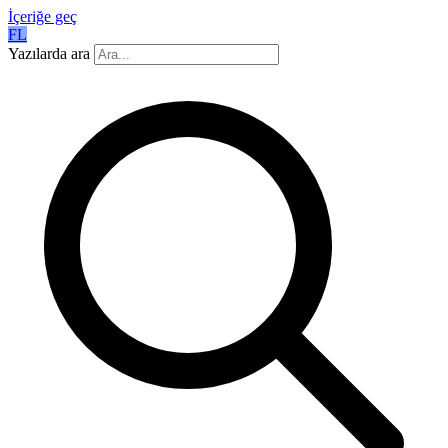
İçeriğe geç
FL
Yazılarda ara