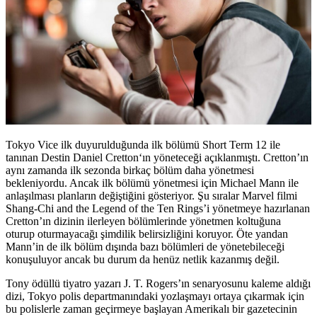
Tokyo Vice ilk duyurulduğunda ilk bölümü Short Term 12 ile
tanınan
Destin Daniel Cretton
‘ın yöneteceği açıklanmıştı. Cretton’ın
aynı zamanda ilk sezonda birkaç bölüm daha yönetmesi
bekleniyordu. Ancak ilk bölümü yönetmesi için Michael Mann ile
anlaşılması planların değiştiğini gösteriyor. Şu sıralar Marvel filmi
Shang-Chi and the Legend of the Ten Rings’i yönetmeye hazırlanan
Cretton’ın dizinin ilerleyen bölümlerinde yönetmen koltuğuna
oturup oturmayacağı şimdilik belirsizliğini koruyor. Öte yandan
Mann’in de ilk bölüm dışında bazı bölümleri de yönetebileceği
konuşuluyor ancak bu durum da henüz netlik kazanmış değil.
Tony ödüllü tiyatro yazarı J. T. Rogers’ın senaryosunu kaleme aldığı
dizi, Tokyo polis departmanındaki yozlaşmayı ortaya çıkarmak için
bu polislerle zaman geçirmeye başlayan Amerikalı bir gazetecinin