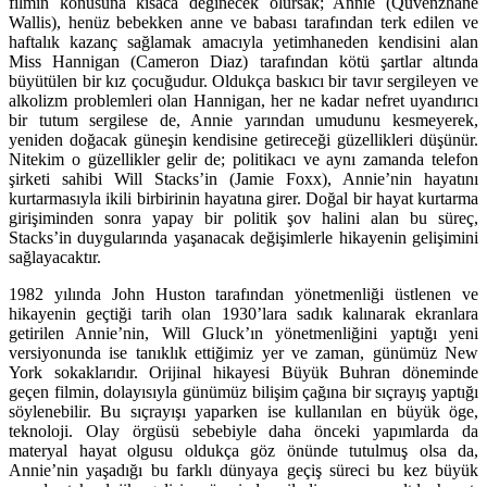
filmin konusuna kısaca değinecek olursak; Annie (Quvenzhané
Wallis), henüz bebekken anne ve babası tarafından terk edilen ve
haftalık kazanç sağlamak amacıyla yetimhaneden kendisini alan
Miss Hannigan (Cameron Diaz) tarafından kötü şartlar altında
büyütülen bir kız çocuğudur. Oldukça baskıcı bir tavır sergileyen ve
alkolizm problemleri olan Hannigan, her ne kadar nefret uyandırıcı
bir tutum sergilese de, Annie yarından umudunu kesmeyerek,
yeniden doğacak güneşin kendisine getireceği güzellikleri düşünür.
Nitekim o güzellikler gelir de; politikacı ve aynı zamanda telefon
şirketi sahibi Will Stacks’in (Jamie Foxx), Annie’nin hayatını
kurtarmasıyla ikili birbirinin hayatına girer. Doğal bir hayat kurtarma
girişiminden sonra yapay bir politik şov halini alan bu süreç,
Stacks’in duygularında yaşanacak değişimlerle hikayenin gelişimini
sağlayacaktır.
1982 yılında John Huston tarafından yönetmenliği üstlenen ve
hikayenin geçtiği tarih olan 1930’lara sadık kalınarak ekranlara
getirilen Annie’nin, Will Gluck’ın yönetmenliğini yaptığı yeni
versiyonunda ise tanıklık ettiğimiz yer ve zaman, günümüz New
York sokaklarıdır. Orijinal hikayesi Büyük Buhran döneminde
geçen filmin, dolayısıyla günümüz bilişim çağına bir sıçrayış yaptığı
söylenebilir. Bu sıçrayışı yaparken ise kullanılan en büyük öge,
teknoloji. Olay örgüsü sebebiyle daha önceki yapımlarda da
materyal hayat olgusu oldukça göz önünde tutulmuş olsa da,
Annie’nin yaşadığı bu farklı dünyaya geçiş süreci bu kez büyük