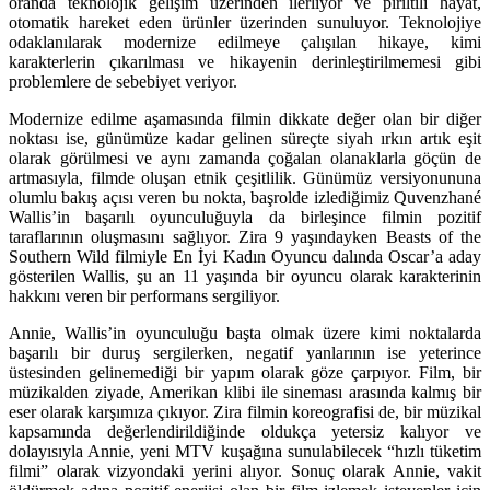
oranda teknolojik gelişim üzerinden ilerliyor ve pırıltılı hayat,
otomatik hareket eden ürünler üzerinden sunuluyor. Teknolojiye
odaklanılarak modernize edilmeye çalışılan hikaye, kimi
karakterlerin çıkarılması ve hikayenin derinleştirilmemesi gibi
problemlere de sebebiyet veriyor.
Modernize edilme aşamasında filmin dikkate değer olan bir diğer
noktası ise, günümüze kadar gelinen süreçte siyah ırkın artık eşit
olarak görülmesi ve aynı zamanda çoğalan olanaklarla göçün de
artmasıyla, filmde oluşan etnik çeşitlilik. Günümüz versiyonununa
olumlu bakış açısı veren bu nokta, başrolde izlediğimiz Quvenzhané
Wallis’in başarılı oyunculuğuyla da birleşince filmin pozitif
taraflarının oluşmasını sağlıyor. Zira 9 yaşındayken Beasts of the
Southern Wild filmiyle En İyi Kadın Oyuncu dalında Oscar’a aday
gösterilen Wallis, şu an 11 yaşında bir oyuncu olarak karakterinin
hakkını veren bir performans sergiliyor.
Annie, Wallis’in oyunculuğu başta olmak üzere kimi noktalarda
başarılı bir duruş sergilerken, negatif yanlarının ise yeterince
üstesinden gelinemediği bir yapım olarak göze çarpıyor. Film, bir
müzikalden ziyade, Amerikan klibi ile sineması arasında kalmış bir
eser olarak karşımıza çıkıyor. Zira filmin koreografisi de, bir müzikal
kapsamında değerlendirildiğinde oldukça yetersiz kalıyor ve
dolayısıyla Annie, yeni MTV kuşağına sunulabilecek “hızlı tüketim
filmi” olarak vizyondaki yerini alıyor. Sonuç olarak Annie, vakit