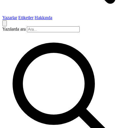
Yazarlar
Etiketler
Hakkında
Yazılarda ara