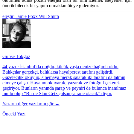
öldürmek adına pozitif enerjisi olan bir film izlemek isteyenler için
önerilebilecek bir yapım olmaktan öteye gidemiyor.
eleştiri
Jamie Foxx
Will Smith
Gubse Tokgöz
44 yazı
·
İstanbul’da doğdu, küçük yaşta denize bağımlı oldu.
Balıkçılar gerçekçi, balıklarsa hayalperest tarafını geliştirdi.
Gazetecilik okuyup, sinemaya merak salarak iki tarafını da tatmin
etmeye çalıştı. Hayatını okuyarak, yazarak ve fotoğraf çekerek
geçiriyor. Bunların yanında şarap ve peyniri de bulunca inanılmaz
mutlu olup “Bir de Stan Getz çalsan şairane olacak” diyor.
Yazarın diğer yazılarını gör →
Önceki Yazı