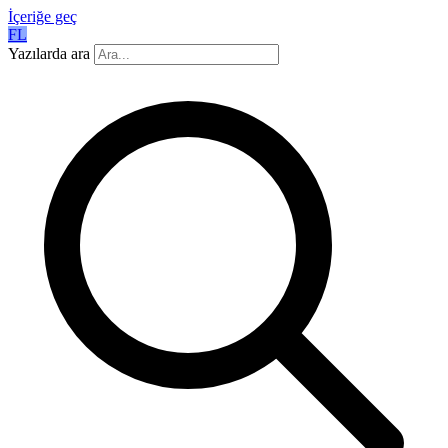
İçeriğe geç
FL
Yazılarda ara