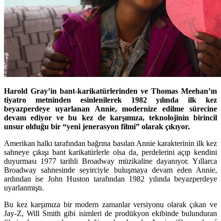
Harold Gray’in bant-karikatürlerinden ve Thomas Meehan’ın
tiyatro metninden esinlenilerek 1982 yılında ilk kez
beyazperdeye uyarlanan Annie, modernize edilme sürecine
devam ediyor ve bu kez de karşımıza, teknolojinin birincil
unsur olduğu bir “yeni jenerasyon filmi” olarak çıkıyor.
Amerikan halkı tarafından bağrına basılan Annie karakterinin ilk kez
sahneye çıkışı bant karikatürlerle olsa da, perdelerini açıp kendini
duyurması 1977 tarihli Broadway müzikaline dayanıyor. Yıllarca
Broadway sahnesinde seyirciyle buluşmaya devam eden Annie,
ardından ise John Huston tarafından 1982 yılında beyazperdeye
uyarlanmıştı.
Bu kez karşımıza bir modern zamanlar versiyonu olarak çıkan ve
Jay-Z, Will Smith gibi isimleri de prodükyon ekibinde bulunduran