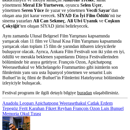
yönetmeni
Meral Efe Yurtseven
, oyuncu
Selen Uçer
,
yönetmen
Seren Yüce
ile yazar ve yönetmen
Vecdi Sayar
’dan
oluşan ana jüri karar verecek.
SİYAD En İyi Film Ödülü
’nü ise
sinema yazarları
Ali Can Sekmeç
,
Ali Ulvi Uyanık
ve
Coşkun
Çokyiğit
’ten oluşan SİYAD jürisi belirleyecek.
Aynı zamanda Ulusal Belgesel Film Yarışması kapsamında
yarışacak olan 11 film ve Ulusal Kısa Film Yarışması kapsamında
yarışacak olan toplam 15 film de yarından itibaren izleyicilerle
buluşuyor olacak. Ayrıca,
Ankara Film Festivali
son iki yılın en iyi,
ödüllü ve merakla beklenen yapımlarını
Dünya Festivallerinden
bölümünde bir araya getiriyor.
François Ozon, Apichatpong
Weerasethakul
ve
Michelangelo Frammartino
gibi isimlerin son
filmlerinin yanı sıra usta İspanyol yönetmen ve senarist
Luis
Buñuel
’in üç filmi de
Buñuel’in Filmlerini Hatırlıyoruz
bölümünde
izleyiciyle buluşacak.
Festival programı ile ilgili detaylı bilgiye
buradan
ulaşabilirsiniz.
Anadolu Leoparı
Apichatpong Weerasethakul
Çatlak
Erdem
Tepegöz
Ferit Karahan
Fikret Reyhan
François Ozon
Luis Bunuel
Memoria
Okul Tıraşı