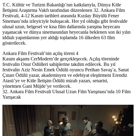
T.C. Kültür ve Turizm Bakanlığı
’nın katkılarıyla,
Dünya Kitle
İletişimi Araştırma Vakfı
tarafından düzenlenen
32. Ankara Film
Festivali, 4-12 Kasım
tarihleri arasında
Kızılay Büyülü Fener
Sineması
’nda izleyiciyle buluşacak. Her yıl olduğu gibi festivalde
ulusal uzun, belgesel ve kısa film dallarında yarışma heyecanı
yaşanacak ve dünya sinemasından heyecanla beklenen son iki yılın
iddialı yapımlarının yer aldığı toplamda 16 ülkeden 63 film
gösterilecek.
Ankara Film Festivali’
nin açılış töreni
4
Kasım
akşamı
CerModern
’de gerçekleşecek. Açılış töreninde
festivalin
Onur Ödülleri
sahiplerine takdim edilecek. Bu yıl
festivalin
Aziz Nesin Emek Ödülü
oyuncu
Perihan Savaş
’a,
Sanat
Çınarı Ödülü
yazar, akademisyen ve edebiyat eleştirmeni
Erendiz
Atasü
’ye ve
Kitle İletişim Ödülü
mizah yazarı, senarist,
yönetmen
Gani Müjde’
ye verilecek.
32. Ankara Film Festivali Ulusal Uzun Film Yarışması’nda 10 Film
Yarışacak