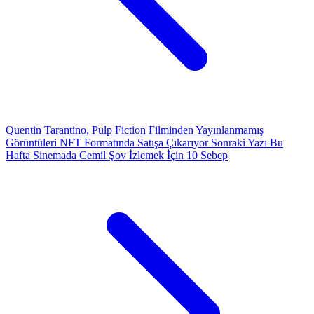
Quentin Tarantino, Pulp Fiction Filminden Yayınlanmamış
Görüntüleri NFT Formatında Satışa Çıkarıyor
Sonraki Yazı
Bu
Hafta Sinemada Cemil Şov İzlemek İçin 10 Sebep