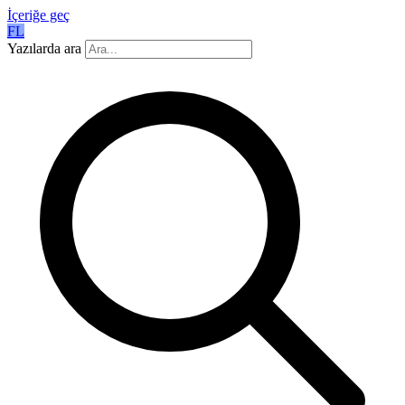
İçeriğe geç
FL
Yazılarda ara