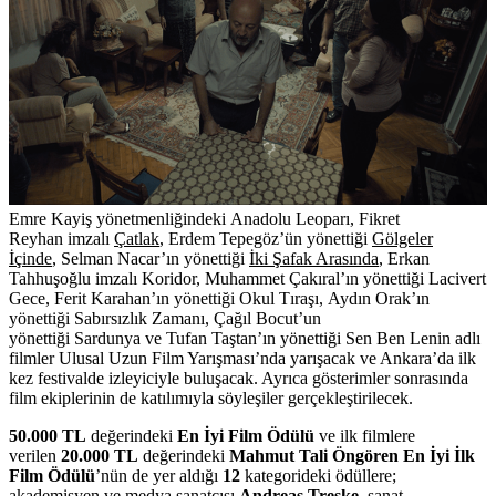
Emre Kayiş
yönetmenliğindeki
Anadolu Leoparı
,
Fikret
Reyhan
imzalı
Çatlak
,
Erdem Tepegöz
’ün yönettiği
Gölgeler
İçinde
,
Selman Nacar
’ın yönettiği
İki Şafak Arasında
,
Erkan
Tahhuşoğlu
imzalı
Koridor
,
Muhammet Çakıral
’ın yönettiği
Lacivert
Gece
,
Ferit Karahan
’ın yönettiği
Okul Tıraşı
,
Aydın Orak
’ın
yönettiği
Sabırsızlık Zamanı
,
Çağıl Bocut
’un
yönettiği
Sardunya
ve
Tufan Taştan
’ın yönettiği
Sen Ben Lenin
adlı
filmler
Ulusal Uzun Film Yarışması
’nda yarışacak
ve Ankara’da ilk
kez festivalde izleyiciyle buluşacak. Ayrıca gösterimler sonrasında
film ekiplerinin de katılımıyla söyleşiler gerçekleştirilecek.
50.000 TL
değerindeki
En İyi Film Ödülü
ve ilk filmlere
verilen
20.000 TL
değerindeki
Mahmut Tali Öngören En İyi İlk
Film Ödülü
’nün de yer aldığı
12
kategorideki ödüllere;
akademisyen ve medya sanatçısı
Andreas Treske
,
sanat