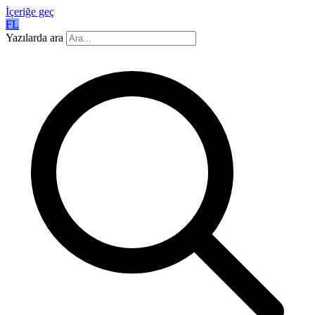
İçeriğe geç
FL
Yazılarda ara