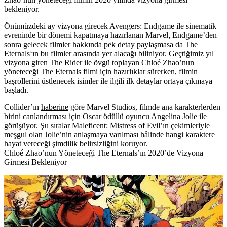
bekleniyor.
Önümüzdeki ay vizyona girecek Avengers: Endgame ile sinematik
evreninde bir dönemi kapatmaya hazırlanan Marvel, Endgame’den
sonra gelecek filmler hakkında pek detay paylaşmasa da
The
Eternals
‘ın bu filmler arasında yer alacağı biliniyor. Geçtiğimiz yıl
vizyona giren The Rider ile övgü toplayan
Chloé Zhao’nun
yöneteceği
The Eternals filmi için hazırlıklar sürerken, filmin
başrollerini üstlenecek isimler ile ilgili ilk detaylar ortaya çıkmaya
başladı.
Collider’ın
haberine
göre Marvel Studios, filmde ana karakterlerden
birini canlandırması için Oscar ödüllü oyuncu
Angelina Jolie
ile
görüşüyor. Şu sıralar Maleficent: Mistress of Evil’ın çekimleriyle
meşgul olan Jolie’nin anlaşmaya varılması hâlinde hangi karaktere
hayat vereceği şimdilik belirsizliğini koruyor.
Chloé Zhao’nun Yöneteceği The Eternals’ın 2020’de Vizyona
Girmesi Bekleniyor