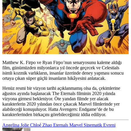
Matthew K. Firpo ve Ryan Firpo’nun senaryosunu kaleme aldığı
film, günümüzden milyonlarca yıl öncede geçecek ve Celestials
isimli kozmik varlıkların, insanlar üzerinde deney yapması sonucu
ortaya çıkan süper güçlü insanların hikâyesini anlatacak.
Henüz resmi bir vizyon tarihi açıklanmamış olsa da, çekimlerine
ağustos ayında başlanacak The Eternals filminin 2020 yılında
vizyona girmesi bekleniyor. Öte yandan filmde yer alacak
karakterlerin 2020 yılından önce çıkacak Marvel filmlerinde yer
alabileceği konuşuluyor. Hatta Avengers: Endgame’de de bu
karakterlerinden birkaçını görebileceğimiz iddia ediliyor.
Angelina Jolie
Chloé Zhao
Eternals
Marvel Sinematik Evreni