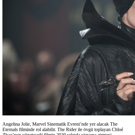
Angelina Jolie, Marvel Sinematik Evreni’nde yer alacak The
Eternals filminde rol alabilir. The Rider ile övgü toplayan Chloé
Zhao’nun yöneteceği filmin 2020 yılında vizyona girmesi