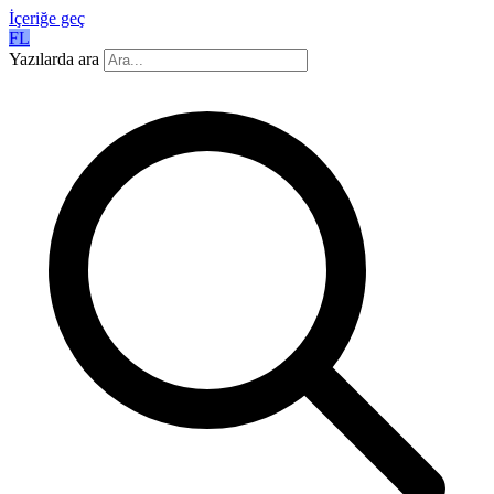
İçeriğe geç
FL
Yazılarda ara