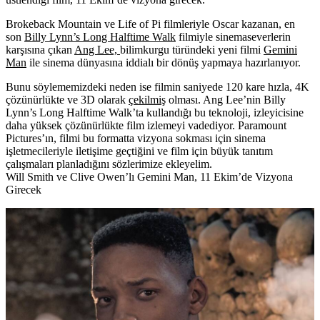
Brokeback Mountain
ve
Life of Pi
filmleriyle Oscar kazanan, en
son
Billy Lynn’s Long Halftime Walk
filmiyle sinemaseverlerin
karşısına çıkan
Ang Lee,
bilimkurgu türündeki yeni filmi
Gemini
Man
ile sinema dünyasına iddialı bir dönüş yapmaya hazırlanıyor.
Bunu söylememizdeki neden ise filmin saniyede 120 kare hızla, 4K
çözünürlükte ve 3D olarak
çekilmiş
olması. Ang Lee’nin Billy
Lynn’s Long Halftime Walk’ta kullandığı bu teknoloji, izleyicisine
daha yüksek çözünürlükte film izlemeyi vadediyor. Paramount
Pictures’ın, filmi bu formatta vizyona sokması için sinema
işletmecileriyle iletişime geçtiğini ve film için büyük tanıtım
çalışmaları planladığını sözlerimize ekleyelim.
Will Smith ve Clive Owen’lı Gemini Man, 11 Ekim’de Vizyona
Girecek