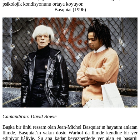
psikolojik kondisyonunu ortaya koyuyor.
Basquiat (1996)
Canlandıran:
David Bowie
Başka bir ünlü ressam olan
Jean-Michel Basquiat
‘ın hayatını anlatan
filmde,
Basquiat
‘ın yakın dostu
Warhol
da filmde kendine bir yer
ediniyor hâliyle. Şu ana kadar beyazperdede yer alan en başarılı