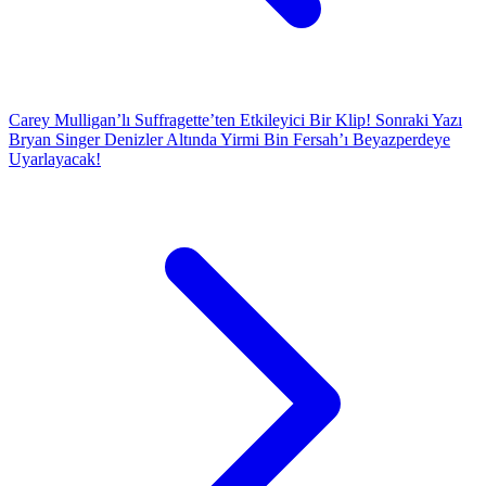
Carey Mulligan’lı Suffragette’ten Etkileyici Bir Klip!
Sonraki Yazı
Bryan Singer Denizler Altında Yirmi Bin Fersah’ı Beyazperdeye
Uyarlayacak!