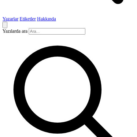
Yazarlar
Etiketler
Hakkında
Yazılarda ara