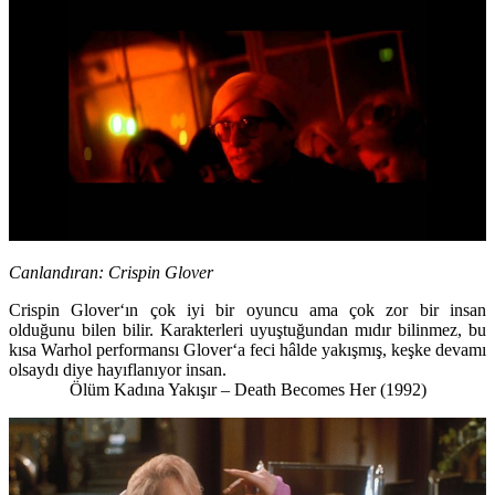
Canlandıran:
Crispin Glover
Crispin Glover
‘ın çok iyi bir oyuncu ama çok zor bir insan
olduğunu bilen bilir. Karakterleri uyuştuğundan mıdır bilinmez, bu
kısa
Warhol
performansı
Glover
‘a feci hâlde yakışmış, keşke devamı
olsaydı diye hayıflanıyor insan.
Ölüm Kadına Yakışır – Death Becomes Her (1992)