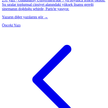
231 yazı
·
Galatasaray Üniversitesi'nde 7 yıl boyunca felsefe okudu.
Şu sıralar toplumsal cinsiyet alanındaki yüksek lisansı gereği
sinemanın doğduğu şehirde, Paris'te yaşıyor.
Yazarın diğer yazılarını gör →
Önceki Yazı