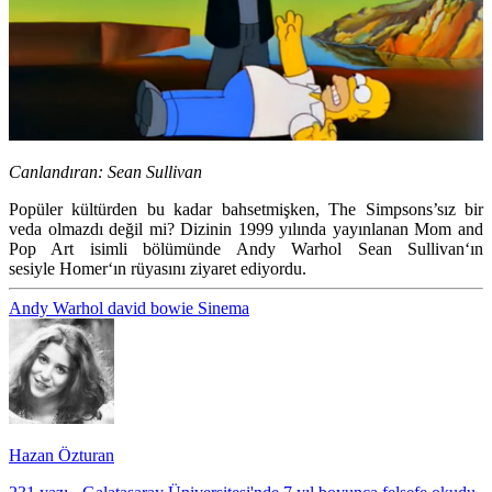
Canlandıran:
Sean Sullivan
Popüler kültürden bu kadar bahsetmişken,
The Simpsons’
sız bir
veda olmazdı değil mi? Dizinin 1999 yılında yayınlanan
Mom and
Pop Art
isimli bölümünde
Andy Warhol Sean Sullivan
‘ın
sesiyle
Homer
‘ın rüyasını ziyaret ediyordu.
Andy Warhol
david bowie
Sinema
Hazan Özturan