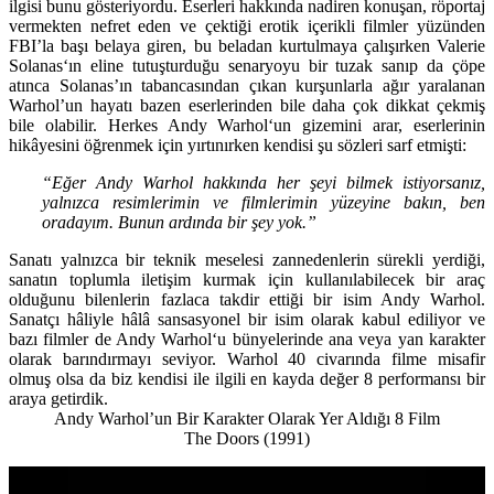
ilgisi bunu gösteriyordu. Eserleri hakkında nadiren konuşan, röportaj
vermekten nefret eden ve çektiği erotik içerikli filmler yüzünden
FBI’la başı belaya giren, bu beladan kurtulmaya çalışırken
Valerie
Solanas
‘ın eline tutuşturduğu senaryoyu bir tuzak sanıp da çöpe
atınca Solanas’ın tabancasından çıkan kurşunlarla ağır yaralanan
Warhol’un hayatı bazen eserlerinden bile daha çok dikkat çekmiş
bile olabilir. Herkes
Andy Warhol
‘un gizemini arar, eserlerinin
hikâyesini öğrenmek için yırtınırken kendisi şu sözleri sarf etmişti:
“Eğer Andy Warhol hakkında her şeyi bilmek istiyorsanız,
yalnızca resimlerimin ve filmlerimin yüzeyine bakın, ben
oradayım. Bunun ardında bir şey yok.”
Sanatı yalnızca bir teknik meselesi zannedenlerin sürekli yerdiği,
sanatın toplumla iletişim kurmak için kullanılabilecek bir araç
olduğunu bilenlerin fazlaca takdir ettiği bir isim
Andy Warhol
.
Sanatçı hâliyle hâlâ sansasyonel bir isim olarak kabul ediliyor ve
bazı filmler de
Andy Warhol
‘u bünyelerinde ana veya yan karakter
olarak barındırmayı seviyor. Warhol 40 civarında filme misafir
olmuş olsa da biz kendisi ile ilgili en kayda değer 8 performansı bir
araya getirdik.
Andy Warhol’un Bir Karakter Olarak Yer Aldığı 8 Film
The Doors (1991)