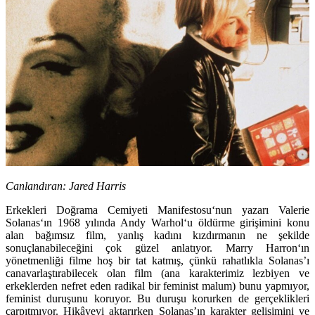
Canlandıran:
Jared Harris
Erkekleri Doğrama Cemiyeti Manifestosu
‘nun yazarı
Valerie
Solanas
‘ın 1968 yılında
Andy Warhol
‘u öldürme girişimini konu
alan bağımsız film, yanlış kadını kızdırmanın ne şekilde
sonuçlanabileceğini çok güzel anlatıyor.
Marry Harron
‘ın
yönetmenliği filme hoş bir tat katmış, çünkü rahatlıkla Solanas’ı
canavarlaştırabilecek olan film (ana karakterimiz lezbiyen ve
erkeklerden nefret eden radikal bir feminist malum) bunu yapmıyor,
feminist duruşunu koruyor. Bu duruşu korurken de gerçeklikleri
çarpıtmıyor. Hikâyeyi aktarırken Solanas’ın karakter gelişimini ve