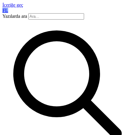
İçeriğe geç
FL
Yazılarda ara