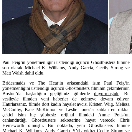
Paul Feig’in yönetmenliğini üstlendiği üçüncü Ghostbusters filmine
son olarak Michael K. Williams, Andy Garcia, Cecily Strong ve
Matt Walsh dahil oldu.
Bridesmaids
ve
The Heat
‘in arkasındaki isim
Paul Feig
‘in
yönetmenliğini üstlendiği üçüncü
Ghostbusters
filminin çekimlerinin
Boston’da başladığını geçtiğimiz günlerde
duyurmuştuk
. Bu
vesileyle filmden yeni haberler de gelmeye devam ediyor.
Hatırlarsanız, filmde dört kadın hayalet avcısı
Kristen Wiig
,
Melissa
McCarthy
,
Kate McKinnon
ve
Leslie Jones
‘a katılan en dikkat
çekici isim hiç şüphesiz orijinal filmdeki
Annie Potts
‘un
canlandırdığı Ghostbusters sekreterine hayat verecek
Chris
Hemsworth
olmuştu. Bu noktada, yeni Ghostbusters filmine
Michael K. Williams
,
Andy Garcia
,
SNL
yıldızı
Cecily Strong
ve