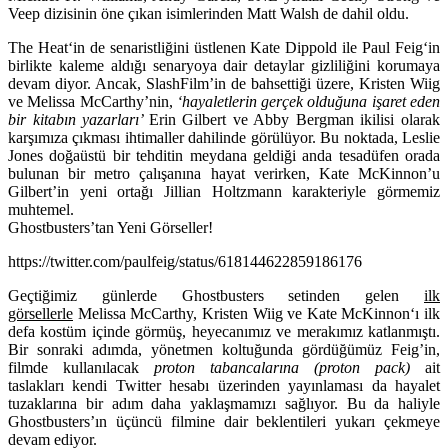
Veep
dizisinin öne çıkan isimlerinden
Matt Walsh
de dahil oldu.
The Heat
‘in de senaristliğini üstlenen
Kate Dippold
ile
Paul Feig
‘in
birlikte kaleme aldığı senaryoya dair detaylar gizliliğini korumaya
devam diyor. Ancak, SlashFilm’in de bahsettiği üzere, Kristen Wiig
ve Melissa McCarthy’nin,
‘hayaletlerin gerçek olduğuna işaret eden
bir kitabın yazarları’
Erin Gilbert ve Abby Bergman ikilisi olarak
karşımıza çıkması ihtimaller dahilinde görülüyor. Bu noktada, Leslie
Jones doğaüstü bir tehditin meydana geldiği anda tesadüfen orada
bulunan bir metro çalışanına hayat verirken, Kate McKinnon’u
Gilbert’in yeni ortağı Jillian Holtzmann karakteriyle görmemiz
muhtemel.
Ghostbusters’tan Yeni Görseller!
https://twitter.com/paulfeig/status/618144622859186176
Geçtiğimiz günlerde Ghostbusters setinden gelen
ilk
görsellerle
Melissa McCarthy, Kristen Wiig ve Kate McKinnon‘ı ilk
defa kostüm içinde görmüş, heyecanımız ve merakımız katlanmıştı.
Bir sonraki adımda, yönetmen koltuğunda gördüğümüz Feig’in,
filmde kullanılacak
proton tabancalarına (proton pack)
ait
taslakları kendi Twitter hesabı üzerinden yayınlaması da hayalet
tuzaklarına bir adım daha yaklaşmamızı sağlıyor. Bu da haliyle
Ghostbusters’ın üçüncü filmine dair beklentileri yukarı çekmeye
devam ediyor.