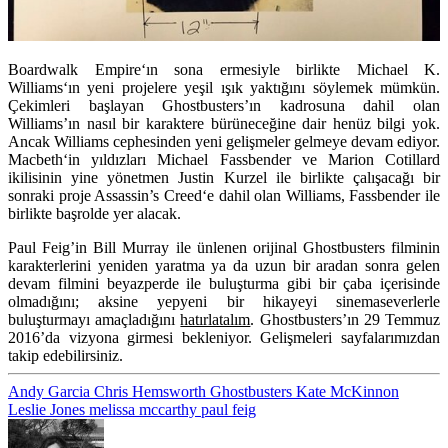
Boardwalk Empire
‘ın sona ermesiyle birlikte
Michael K.
Williams
‘ın yeni projelere yeşil ışık yaktığını söylemek mümkün.
Çekimleri başlayan Ghostbusters’ın kadrosuna dahil olan
Williams’ın nasıl bir karaktere bürüneceğine dair henüz bilgi yok.
Ancak Williams cephesinden yeni gelişmeler gelmeye devam ediyor.
Macbeth
‘in yıldızları
Michael Fassbender
ve
Marion Cotillard
ikilisinin yine yönetmen
Justin Kurzel
ile birlikte çalışacağı bir
sonraki proje
Assassin’s Creed
‘e dahil olan Williams, Fassbender ile
birlikte başrolde yer alacak.
Paul Feig’in Bill Murray ile ünlenen orijinal Ghostbusters filminin
karakterlerini yeniden yaratma ya da uzun bir aradan sonra gelen
devam filmini beyazperde ile buluşturma gibi bir çaba içerisinde
olmadığını; aksine yepyeni bir hikayeyi sinemaseverlerle
buluşturmayı amaçladığını
hatırlatalım
. Ghostbusters’ın 29 Temmuz
2016’da vizyona girmesi bekleniyor. Gelişmeleri sayfalarımızdan
takip edebilirsiniz.
Andy Garcia
Chris Hemsworth
Ghostbusters
Kate McKinnon
Leslie Jones
melissa mccarthy
paul feig