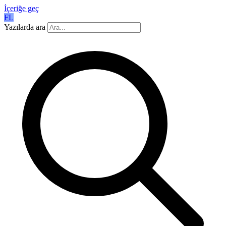
İçeriğe geç
FL
Yazılarda ara