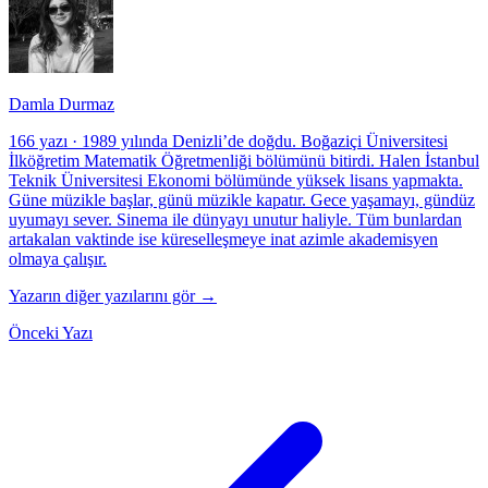
Damla Durmaz
166 yazı
·
1989 yılında Denizli’de doğdu. Boğaziçi Üniversitesi
İlköğretim Matematik Öğretmenliği bölümünü bitirdi. Halen İstanbul
Teknik Üniversitesi Ekonomi bölümünde yüksek lisans yapmakta.
Güne müzikle başlar, günü müzikle kapatır. Gece yaşamayı, gündüz
uyumayı sever. Sinema ile dünyayı unutur haliyle. Tüm bunlardan
artakalan vaktinde ise küreselleşmeye inat azimle akademisyen
olmaya çalışır.
Yazarın diğer yazılarını gör →
Önceki Yazı