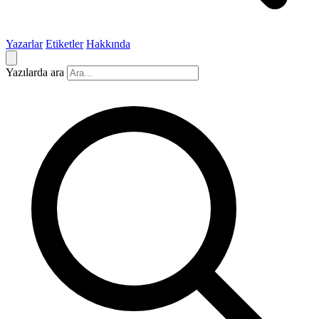
Yazarlar
Etiketler
Hakkında
Yazılarda ara