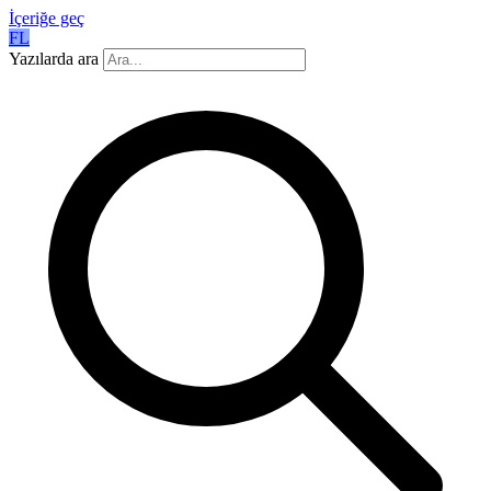
İçeriğe geç
FL
Yazılarda ara