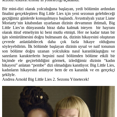
Bir mini-dizi olarak yolculuğuna başlayan, yedi bölümün ardından
finalini gerçekleştiren Big Little Lies için yeni sezonun gelebileceği
geçtiğimiz günlerde konuşulmaya başlandı. Avustralyalı yazar
Liane
Moriarty
‘nin kitabından uyarlanan dizinin devamının ihtimali, Big
Little Lies’ın dünyasında biraz daha kalmak isteyen bir hayranı
olarak itiraf etmeliyim ki beni mutlu etmişti. Her ne kadar tutan bir
işin sömürülmesini doğru bulmasam da, dizinin hikayesini oluşturan
çevrede anlatılabilecek daha çok fazla hikaye olduğunu
söyleyebilirim. İlk bölümde başlayan dizinin uysal ve naif tonunun
son bölüme doğru uzanan yolculukta nasıl karanlıklaştığını ve
sanrıların karakterlerin hepsini nasıl bölümden bölüme etkili bir
biçimde ele geçirebildiğini görmek, izlediğimiz dizinin “kadın
hikayesi” anlatan “pembe” dizi olmadığını kanıtlıyor. Big Little Lies,
kadınların hikayesini anlatıyor hem de en karanlık ve en gerçekçi
şekliyle.
Andrea Arnold Big Little Lies 2. Sezonu Yönetecek!