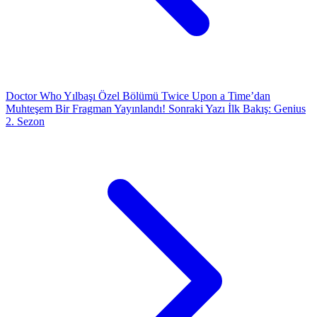
Doctor Who Yılbaşı Özel Bölümü Twice Upon a Time’dan
Muhteşem Bir Fragman Yayınlandı!
Sonraki Yazı
İlk Bakış: Genius
2. Sezon